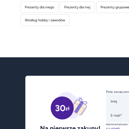
Prezenty dla niego
Prezenty dla niej
Prezenty grupowe 
Według hobby i zawodów
Pole oznaczon
Imię
30
zł
E-mail*
Administratorem 
Na pierwsze zakupy!
o.o.
rozwiń