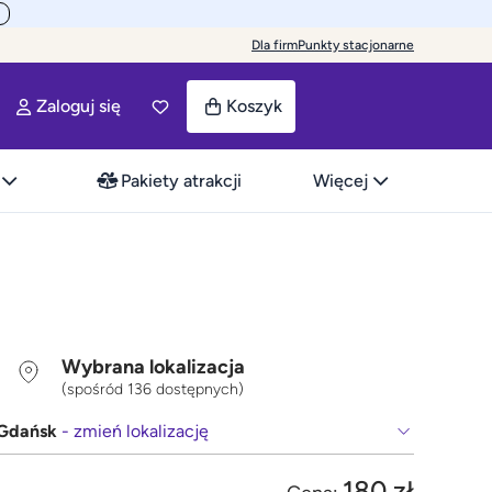
Dla firm
Punkty stacjonarne
Zaloguj się
Koszyk
Pakiety atrakcji
Więcej
Wybrana lokalizacja
(spośród 136 dostępnych)
Gdańsk
- zmień lokalizację
180 zł