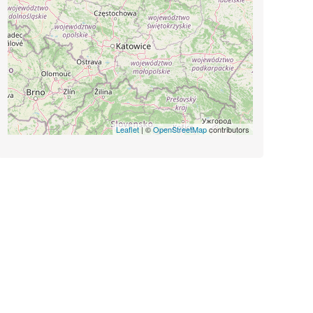
Leaflet
| ©
OpenStreetMap
contributors