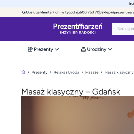
In
Obsługa klienta 7 dni w tygodniu
600 763 700
sklep@prezentmar
Prezenty
Urodziny
Prezenty
Relaks i Uroda
Masaże
Masaż klasyczny
Masaż klasyczny – Gdańsk