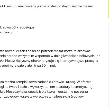
 60 minut i realizowany jest w profesjonalnym salonie masażu.
 odczuwa ból kręgosłupa
ez okazji
zastosowań. W zależności od potrzeb masaż może relaksować,
danie przede wszystkim wspomóc w dolegliwościach bólowych. Ich
ało. Masaż klasyczny charakteryzuje się intensywniejszą pracą na
g obejmuje całe ciało i trwa 60 minut.
rym można kompleksowo zadbać o zdrowie i urodę. W ofercie
egi na twarz i ciało z wykorzystaniem aparatury kosmetycznej.
aja Moszczyńska, specjalistka która nieustannie poszerza
ch zabiegów korzysta wyłącznie z najlepszych środków