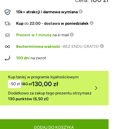
Cena:
10k+ atrakcji i darmowa wymiana
Kup
do
22:00 - dostawa
w poniedziałek
Prezent w 1 minutę
na e-mail
Bezterminowa ważność
-
BEZ ENDU GRATIS!
100 dni
na zwrot
Kup taniej w programie lojalnościowym
130,00 zł
-50 zł
180 zł
Dodatkowo za zakup tego prezentu otrzymasz
130 punktów (6,50 zł)
DODAJ DO KOSZYKA