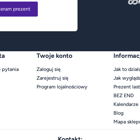
ieram prezent
ta
Twoje konto
Informac
 pytania
Zaloguj się
Jak to dział
Zarejestruj się
Jak wygląd
Program lojalnościowy
Prezent las
BEZ END
Kalendarze
Blog
Mapa sklep
Kontakt: