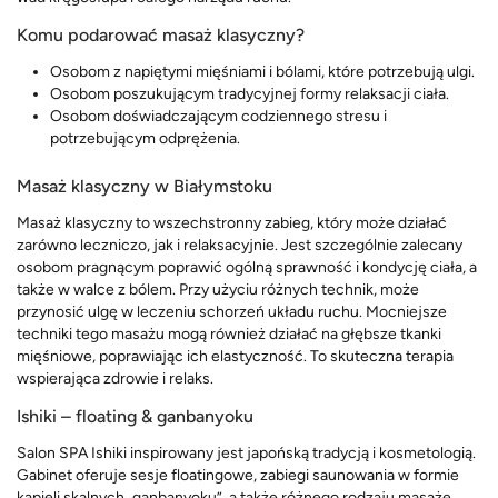
Komu podarować masaż klasyczny?
Osobom z napiętymi mięśniami i bólami, które potrzebują ulgi.
Osobom poszukującym tradycyjnej formy relaksacji ciała.
Osobom doświadczającym codziennego stresu i
potrzebującym odprężenia.
Masaż klasyczny w Białymstoku
Masaż klasyczny to wszechstronny zabieg, który może działać
zarówno leczniczo, jak i relaksacyjnie. Jest szczególnie zalecany
osobom pragnącym poprawić ogólną sprawność i kondycję ciała, a
także w walce z bólem. Przy użyciu różnych technik, może
przynosić ulgę w leczeniu schorzeń układu ruchu. Mocniejsze
techniki tego masażu mogą również działać na głębsze tkanki
mięśniowe, poprawiając ich elastyczność. To skuteczna terapia
wspierająca zdrowie i relaks.
Ishiki – floating & ganbanyoku
Salon SPA Ishiki inspirowany jest japońską tradycją i kosmetologią.
Gabinet oferuje sesje floatingowe, zabiegi saunowania w formie
kąpieli skalnych „ganbanyoku”, a także różnego rodzaju masaże