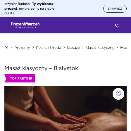
Inżynier Radości:
Ty wybierasz
prezent
, my bierzemy na siebie
SPRAWDŹ
resztę.
Prezenty
Relaks i Uroda
Masaże
Masaż klasyczny
Masaż 
Masaż klasyczny – Białystok
TOP PARTNER