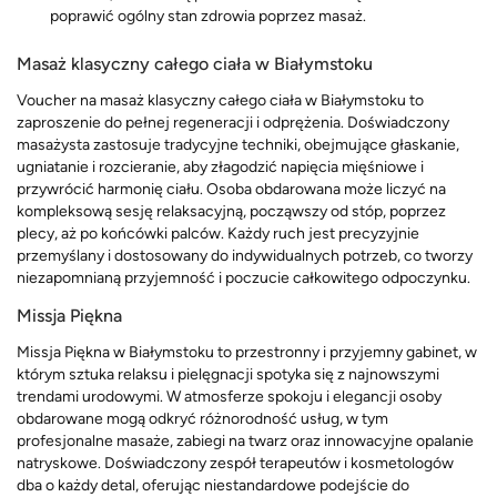
poprawić ogólny stan zdrowia poprzez masaż.
Masaż klasyczny całego ciała w Białymstoku
Voucher na masaż klasyczny całego ciała w Białymstoku to
zaproszenie do pełnej regeneracji i odprężenia. Doświadczony
masażysta zastosuje tradycyjne techniki, obejmujące głaskanie,
ugniatanie i rozcieranie, aby złagodzić napięcia mięśniowe i
przywrócić harmonię ciału. Osoba obdarowana może liczyć na
kompleksową sesję relaksacyjną, począwszy od stóp, poprzez
plecy, aż po końcówki palców. Każdy ruch jest precyzyjnie
przemyślany i dostosowany do indywidualnych potrzeb, co tworzy
niezapomnianą przyjemność i poczucie całkowitego odpoczynku.
Missja Piękna
Missja Piękna w Białymstoku to przestronny i przyjemny gabinet, w
którym sztuka relaksu i pielęgnacji spotyka się z najnowszymi
trendami urodowymi. W atmosferze spokoju i elegancji osoby
obdarowane mogą odkryć różnorodność usług, w tym
profesjonalne masaże, zabiegi na twarz oraz innowacyjne opalanie
natryskowe. Doświadczony zespół terapeutów i kosmetologów
dba o każdy detal, oferując niestandardowe podejście do