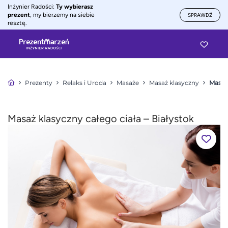
Inżynier Radości:
Ty wybierasz
prezent
, my bierzemy na siebie
SPRAWDŹ
resztę.
Prezenty
Relaks i Uroda
Masaże
Masaż klasyczny
Masaż 
Masaż klasyczny całego ciała – Białystok