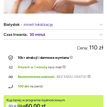
Białystok
- zmień lokalizację
Czas trwania:
30 minut
110 zł
Cena:
10k+ atrakcji i darmowa wymiana
Prezent w 1 minutę
na e-mail
Bezterminowa ważność
-
BEZ ENDU GRATIS!
100 dni
na zwrot
Kup taniej w programie lojalnościowym
60,00 zł
-50 zł
110 zł