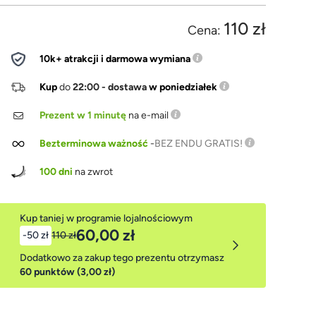
110 zł
Cena:
10k+ atrakcji i darmowa wymiana
Kup
do
22:00 - dostawa
w poniedziałek
Prezent w 1 minutę
na e-mail
Bezterminowa ważność
-
BEZ ENDU GRATIS!
100 dni
na zwrot
Kup taniej w programie lojalnościowym
60,00 zł
-50 zł
110 zł
Dodatkowo za zakup tego prezentu otrzymasz
60 punktów (3,00 zł)