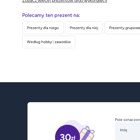
Zobacz więcej prezentów tego wykonawcy
Polecamy ten prezent na:
Prezenty dla niego
Prezenty dla niej
Prezenty grupowe 
Według hobby i zawodów
Pole oznaczon
Imię
30
zł