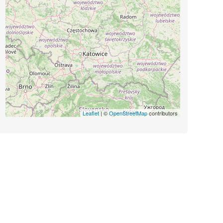
Leaflet
| ©
OpenStreetMap
contributors