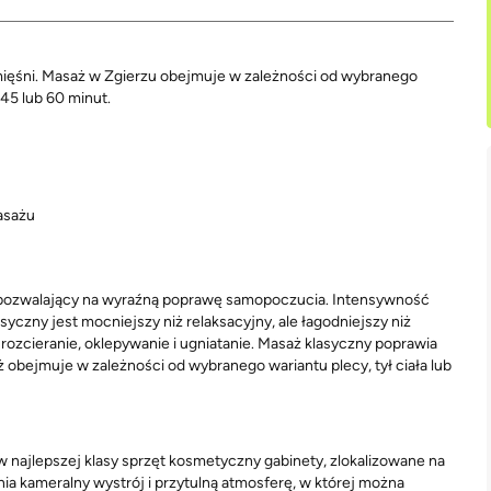
l mięśni. Masaż w Zgierzu obejmuje w zależności od wybranego
 45 lub 60 minut.
asażu
a, pozwalający na wyraźną poprawę samopoczucia. Intensywność
yczny jest mocniejszy niż relaksacyjny, ale łagodniejszy niż
rozcieranie, oklepywanie i ugniatanie. Masaż klasyczny poprawia
ż obejmuje w zależności od wybranego wariantu plecy, tył ciała lub
najlepszej klasy sprzęt kosmetyczny gabinety, zlokalizowane na
wnia kameralny wystrój i przytulną atmosferę, w której można