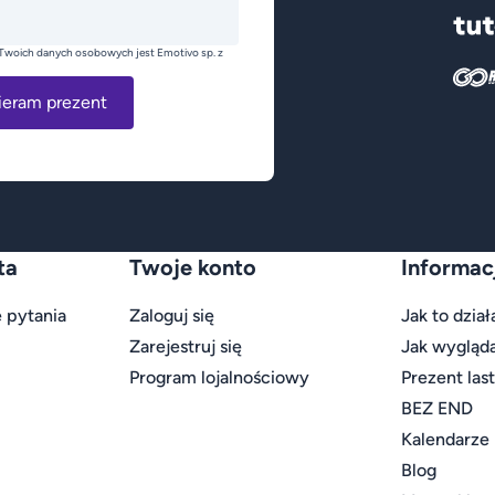
Twoich danych osobowych jest Emotivo sp. z
ieram prezent
ta
Twoje konto
Informac
 pytania
Zaloguj się
Jak to dział
Zarejestruj się
Jak wygląd
Program lojalnościowy
Prezent las
BEZ END
Kalendarze
Blog