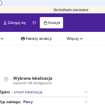
Dla firm
Punkty stacjonarne
Zaloguj się
Koszyk
Pakiety atrakcji
Więcej
Wybrana lokalizacja
(spośród 136 dostępnych)
Zgierz
- zmień lokalizację
Typ zabiegu:
Plecy