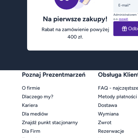
E-mail*
Administratorem 
Na pierwsze zakupy!
o.o.
rozwiń
Odb
Rabat na zamówienie powyżej
400 zł.
Poznaj Prezentmarzeń
Obsługa Klien
O firmie
FAQ - najczęstsze
Dlaczego my?
Metody płatności
Kariera
Dostawa
Dla mediów
Wymiana
Znajdź punkt stacjonarny
Zwrot
Dla Firm
Rezerwacje