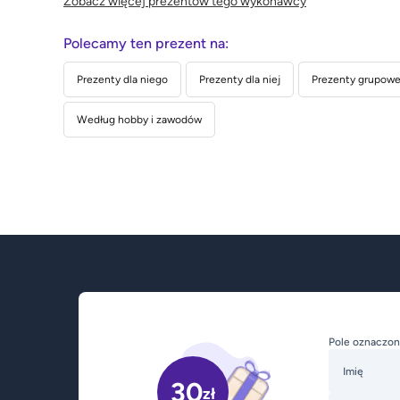
Zobacz więcej prezentów tego wykonawcy
Polecamy ten prezent na:
Prezenty dla niego
Prezenty dla niej
Prezenty grupowe 
Według hobby i zawodów
Pole oznaczon
Imię
30
zł