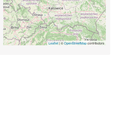
Leaflet
| ©
OpenStreetMap
contributors