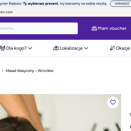
żynier Radości:
Ty wybierasz prezent
, my bierzemy na siebie resztę.
SPRAWDŹ
zen.com
Mam voucher
Dla kogo?
Lokalizacje
Okazje
Masaż klasyczny – Wrocław