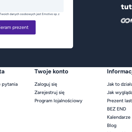
Twoich danych osobowych jest Emotivo sp. z
ieram prezent
ta
Twoje konto
Informac
 pytania
Zaloguj się
Jak to dział
Zarejestruj się
Jak wygląd
Program lojalnościowy
Prezent las
BEZ END
Kalendarze
Blog