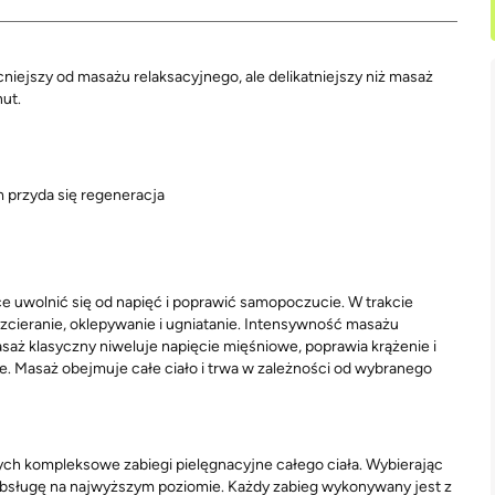
niejszy od masażu relaksacyjnego, ale delikatniejszy niż masaż
ut.
m przyda się regeneracja
hce uwolnić się od napięć i poprawić samopoczucie. W trakcie
ozcieranie, oklepywanie i ugniatanie. Intensywność masażu
aż klasyczny niweluje napięcie mięśniowe, poprawia krążenie i
nie. Masaż obejmuje całe ciało i trwa w zależności od wybranego
h kompleksowe zabiegi pielęgnacyjne całego ciała. Wybierając
obsługę na najwyższym poziomie. Każdy zabieg wykonywany jest z