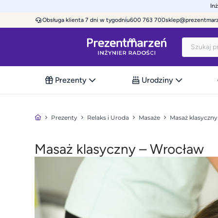
In
Obsługa klienta 7 dni w tygodniu
600 763 700
sklep@prezentmar
Prezenty
Urodziny
Prezenty
Relaks i Uroda
Masaże
Masaż klasyczny
Masaż klasyczny – Wrocław