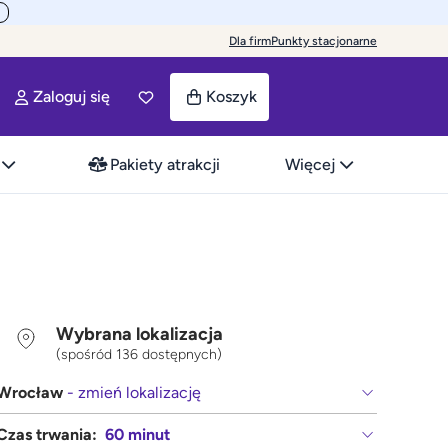
Dla firm
Punkty stacjonarne
Zaloguj się
Koszyk
Pakiety atrakcji
Więcej
Wybrana lokalizacja
(spośród 136 dostępnych)
Wrocław
- zmień lokalizację
Czas trwania:
60 minut