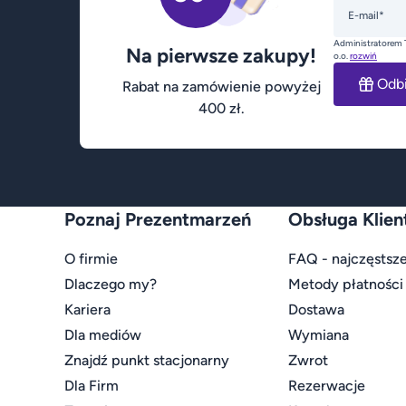
E-mail*
Administratorem 
Na pierwsze zakupy!
o.o.
rozwiń
Odb
Rabat na zamówienie powyżej
400 zł.
Poznaj Prezentmarzeń
Obsługa Klien
O firmie
FAQ - najczęstsze
Dlaczego my?
Metody płatności
Kariera
Dostawa
Dla mediów
Wymiana
Znajdź punkt stacjonarny
Zwrot
Dla Firm
Rezerwacje