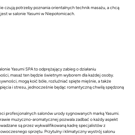
e czują potrzeby poznania orientalnych technik masażu, a chcą
 jest w salonie Yasumi w Niepołomicach.
lonie Yasumi SPA to odprężający zabieg o działaniu
ności, masaż ten będzie świetnym wyborem dla każdej osoby.
wności, mogą koić bóle, rozluźniać spięte mięśnie, a także
apięcia i stresu, jednocześnie będąc romantyczną chwilą spędzoną
ieci profesjonalnych salonów urody sygnowanych marką Yasumi.
rawie muzyczno-aromatycznej pozwala zadbać o każdy aspekt
rowadzane są przez wykwalifikowaną kadrę specjalistów z
woczesnego sprzętu. Przytulny i klimatyczny wystrój salonu