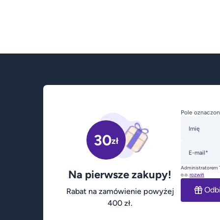
Pole oznaczon
Imię
30
zł
E-mail*
Administratorem 
Na pierwsze zakupy!
o.o.
rozwiń
Odb
Rabat na zamówienie powyżej
400 zł.