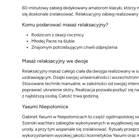
60-minutowy zabieg dedykowany amatorom klasyki, którzy ni
się doskonale zrelaksować. Relaksacyjny zabieg realizowany
Komu podarować masaż relaksacyjny?
Rodzicom z okazji rocznicy
Młodej Parze na ślubie
Znajomym potrzebującym chwili odprężenia
Masaż relaksacyjny we dwoje
Relaksacyjny masaż całego ciała dla dwojga realizowany w sa
uzdrawiającym. Dzięki swojej uniwersalności i wszechstron
Stosowane techniki manualne, w zależności od swojej intensy
poprawiać ukrwienie skóry. Realizacja pozwala pozbyć się n
z najbliższą osobą. Całość trwa godzinę.
Yasumi Niepołomice
Gabinet Yasumi w Niepołomicach to część ogólnopolskiej s
Szeroki wachlarz zabiegów wykonywanych w wyjątkowej op
urody, a przy tym wspaniale się zrelaksować. Rytuały przep
wykorzystaniem wysokiej jakości kosmetyków Yasumi oraz no