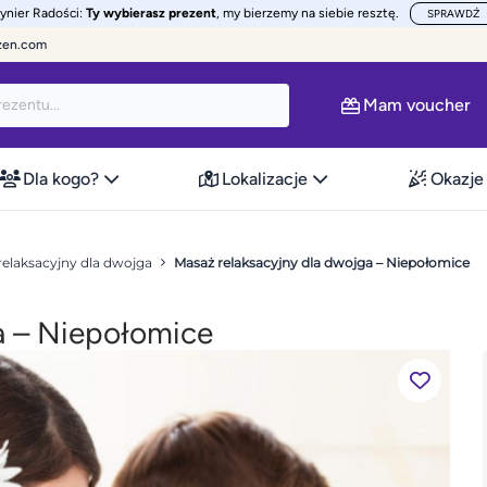
żynier Radości:
Ty wybierasz prezent
, my bierzemy na siebie resztę.
SPRAWDŹ
zen.com
Mam voucher
Dla kogo?
Lokalizacje
Okazje
relaksacyjny dla dwojga
Masaż relaksacyjny dla dwojga – Niepołomice
a – Niepołomice