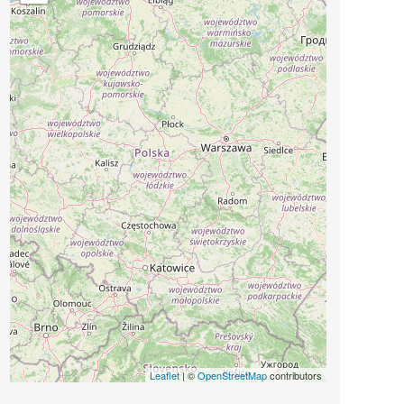
Leaflet
| ©
OpenStreetMap
contributors