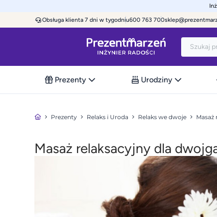
In
Obsługa klienta 7 dni w tygodniu
600 763 700
sklep@prezentmar
Prezenty
Urodziny
Prezenty
Relaks i Uroda
Relaks we dwoje
Masaż 
Masaż relaksacyjny dla dwojg