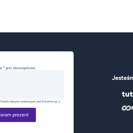
e * jest obowiązkowe
Jesteśm
Twoich danych osobowych jest Emotivo sp. z
ieram prezent