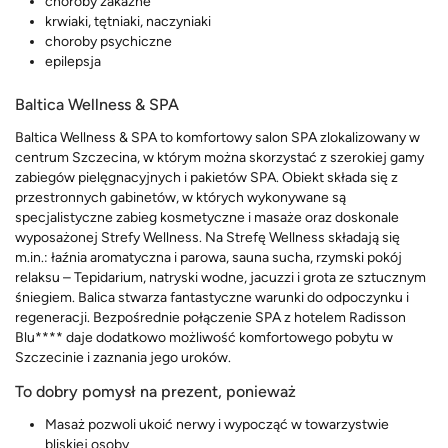
choroby zakaźne
krwiaki, tętniaki, naczyniaki
choroby psychiczne
epilepsja
Baltica Wellness & SPA
Baltica Wellness & SPA to komfortowy salon SPA zlokalizowany w
centrum Szczecina, w którym można skorzystać z szerokiej gamy
zabiegów pielęgnacyjnych i pakietów SPA. Obiekt składa się z
przestronnych gabinetów, w których wykonywane są
specjalistyczne zabieg kosmetyczne i masaże oraz doskonale
wyposażonej Strefy Wellness. Na Strefę Wellness składają się
m.in.: łaźnia aromatyczna i parowa, sauna sucha, rzymski pokój
relaksu – Tepidarium, natryski wodne, jacuzzi i grota ze sztucznym
śniegiem. Balica stwarza fantastyczne warunki do odpoczynku i
regeneracji. Bezpośrednie połączenie SPA z hotelem Radisson
Blu**** daje dodatkowo możliwość komfortowego pobytu w
Szczecinie i zaznania jego uroków.
To dobry pomysł na prezent, ponieważ
Masaż pozwoli ukoić nerwy i wypocząć w towarzystwie
bliskiej osoby