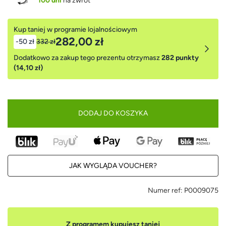
100 dni
na zwrot
Kup taniej w programie lojalnościowym
282,00 zł
-50 zł
332 zł
Dodatkowo za zakup tego prezentu otrzymasz
282 punkty
(14,10 zł)
DODAJ DO KOSZYKA
JAK WYGLĄDA VOUCHER?
Numer ref:
P0009075
Z programem kupujesz taniej