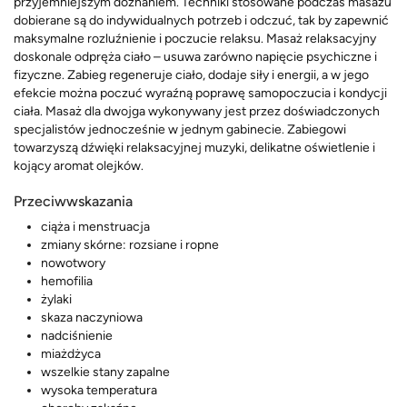
przyjemniejszym doznaniem. Techniki stosowane podczas masażu
dobierane są do indywidualnych potrzeb i odczuć, tak by zapewnić
maksymalne rozluźnienie i poczucie relaksu. Masaż relaksacyjny
doskonale odpręża ciało – usuwa zarówno napięcie psychiczne i
fizyczne. Zabieg regeneruje ciało, dodaje siły i energii, a w jego
efekcie można poczuć wyraźną poprawę samopoczucia i kondycji
ciała. Masaż dla dwojga wykonywany jest przez doświadczonych
specjalistów jednocześnie w jednym gabinecie. Zabiegowi
towarzyszą dźwięki relaksacyjnej muzyki, delikatne oświetlenie i
kojący aromat olejków.
Przeciwwskazania
ciąża i menstruacja
zmiany skórne: rozsiane i ropne
nowotwory
hemofilia
żylaki
skaza naczyniowa
nadciśnienie
miażdżyca
wszelkie stany zapalne
wysoka temperatura