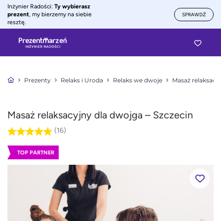
Inżynier Radości:
Ty wybierasz
prezent
, my bierzemy na siebie
SPRAWDŹ
resztę.
Prezenty
Relaks i Uroda
Relaks we dwoje
Masaż relaksacy
Masaż relaksacyjny dla dwojga – Szczecin
(16)
TOP PARTNER