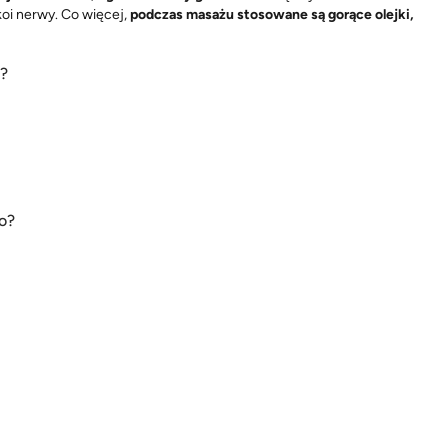
 koi nerwy. Co więcej,
podczas masażu stosowane są gorące olejki,
o?
o?