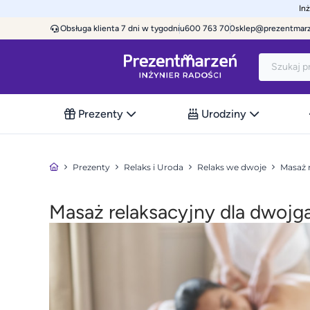
In
Obsługa klienta 7 dni w tygodniu
600 763 700
sklep@prezentmar
Prezenty
Urodziny
Prezenty
Relaks i Uroda
Relaks we dwoje
Masaż 
Masaż relaksacyjny dla dwojga