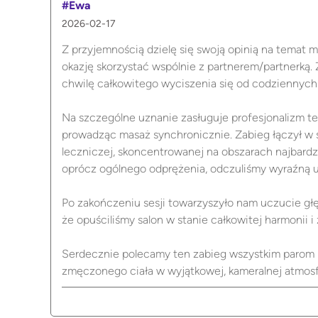
#Ewa
2026-02-17
Z przyjemnością dzielę się swoją opinią na temat m
okazję skorzystać wspólnie z partnerem/partnerką. 
chwilę całkowitego wyciszenia się od codziennyc
Na szczególne uznanie zasługuje profesjonalizm te
prowadząc masaż synchronicznie. Zabieg łączył w s
leczniczej, skoncentrowanej na obszarach najbardzi
oprócz ogólnego odprężenia, odczuliśmy wyraźną ul
Po zakończeniu sesji towarzyszyło nam uczucie głę
że opuściliśmy salon w stanie całkowitej harmonii i
Serdecznie polecamy ten zabieg wszystkim parom pos
zmęczonego ciała w wyjątkowej, kameralnej atmosf