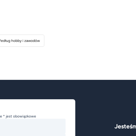
edług hobby i zawodów
e * jest obowiązkowe
Jesteśm