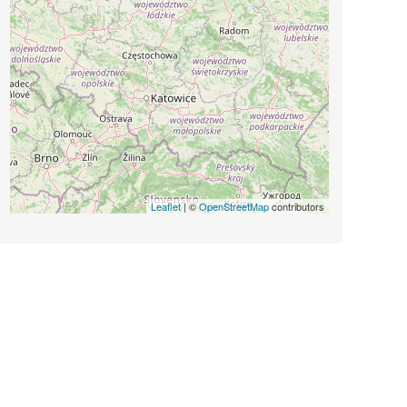
Leaflet
| ©
OpenStreetMap
contributors