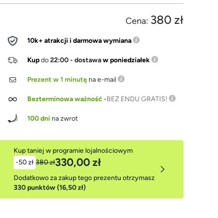
380 zł
Cena:
10k+ atrakcji i darmowa wymiana
Kup
do
22:00 - dostawa
w poniedziałek
Prezent w 1 minutę
na e-mail
Bezterminowa ważność
-
BEZ ENDU GRATIS!
100 dni
na zwrot
Kup taniej w programie lojalnościowym
330,00 zł
-50 zł
380 zł
Dodatkowo za zakup tego prezentu otrzymasz
330 punktów (16,50 zł)