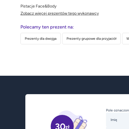
Pistacje Face&Body
Zobacz więcej prezentów tego wykonawcy
Polecamy ten prezent na:
Prezenty dla dwojga
Prezenty grupowe dla przyjaciół
W
Pole oznaczon
Imię
30
zł