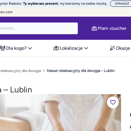
żynier Radości:
Ty wybierasz prezent
, my bierzemy na siebie resztę.
SPRAWDŹ
zen.com
Mam voucher
Dla kogo?
Lokalizacje
Okazje
relaksacyjny dla dwojga
Masaż relaksacyjny dla dwojga – Lublin
 – Lublin