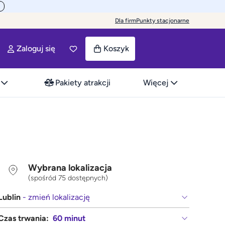
Dla firm
Punkty stacjonarne
Zaloguj się
Koszyk
Pakiety atrakcji
Więcej
Wybrana lokalizacja
(spośród 75 dostępnych)
Lublin
- zmień lokalizację
Czas trwania:
60 minut