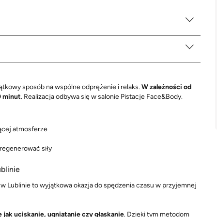
jątkowy sposób na wspólne odprężenie i relaks.
W zależności od
0 minut
. Realizacja odbywa się w salonie Pistacje Face&Body.
ącej atmosferze
zregenerować siły
blinie
 w Lublinie to wyjątkowa okazja do spędzenia czasu w przyjemnej
jak uciskanie, ugniatanie czy głaskanie
. Dzięki tym metodom