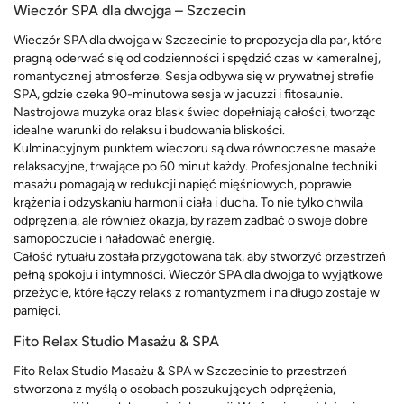
Wieczór SPA dla dwojga – Szczecin
Wieczór SPA dla dwojga w Szczecinie to propozycja dla par, które
pragną oderwać się od codzienności i spędzić czas w kameralnej,
romantycznej atmosferze. Sesja odbywa się w prywatnej strefie
SPA, gdzie czeka 90-minutowa sesja w jacuzzi i fitosaunie.
Nastrojowa muzyka oraz blask świec dopełniają całości, tworząc
idealne warunki do relaksu i budowania bliskości.
Kulminacyjnym punktem wieczoru są dwa równoczesne masaże
relaksacyjne, trwające po 60 minut każdy. Profesjonalne techniki
masażu pomagają w redukcji napięć mięśniowych, poprawie
krążenia i odzyskaniu harmonii ciała i ducha. To nie tylko chwila
odprężenia, ale również okazja, by razem zadbać o swoje dobre
samopoczucie i naładować energię.
Całość rytuału została przygotowana tak, aby stworzyć przestrzeń
pełną spokoju i intymności. Wieczór SPA dla dwojga to wyjątkowe
przeżycie, które łączy relaks z romantyzmem i na długo zostaje w
pamięci.
Fito Relax Studio Masażu & SPA
Fito Relax Studio Masażu & SPA w Szczecinie to przestrzeń
stworzona z myślą o osobach poszukujących odprężenia,