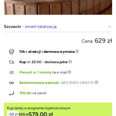
Szczecin
- zmień lokalizację
629 zł
Cena:
10k+ atrakcji i darmowa wymiana
Kup
do
22:00 - dostawa
jutro
Prezent w 1 minutę
na e-mail
Bezterminowa ważność
-
BEZ ENDU GRATIS!
100 dni
na zwrot
Kup taniej w programie lojalnościowym
579,00 zł
-50 zł
629 zł