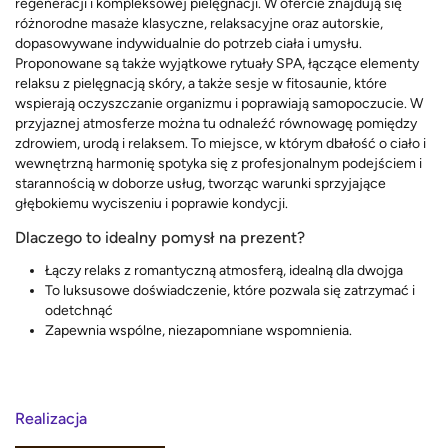
regeneracji i kompleksowej pielęgnacji. W ofercie znajdują się
różnorodne masaże klasyczne, relaksacyjne oraz autorskie,
dopasowywane indywidualnie do potrzeb ciała i umysłu.
Proponowane są także wyjątkowe rytuały SPA, łączące elementy
relaksu z pielęgnacją skóry, a także sesje w fitosaunie, które
wspierają oczyszczanie organizmu i poprawiają samopoczucie. W
przyjaznej atmosferze można tu odnaleźć równowagę pomiędzy
zdrowiem, urodą i relaksem. To miejsce, w którym dbałość o ciało i
wewnętrzną harmonię spotyka się z profesjonalnym podejściem i
starannością w doborze usług, tworząc warunki sprzyjające
głębokiemu wyciszeniu i poprawie kondycji.
Dlaczego to idealny pomysł na prezent?
Łączy relaks z romantyczną atmosferą, idealną dla dwojga
To luksusowe doświadczenie, które pozwala się zatrzymać i
odetchnąć
Zapewnia wspólne, niezapomniane wspomnienia.
Realizacja