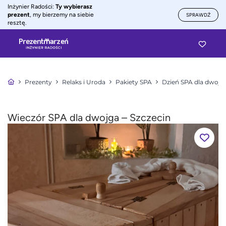
Inżynier Radości:
Ty wybierasz
prezent
, my bierzemy na siebie
SPRAWDŹ
resztę.
Prezenty
Relaks i Uroda
Pakiety SPA
Dzień SPA dla dwojg
Wieczór SPA dla dwojga – Szczecin