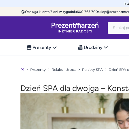
In
Obsługa klienta 7 dni w tygodniu
600 763 700
sklep@prezentmar
Prezenty
Urodziny
Prezenty
Relaks i Uroda
Pakiety SPA
Dzień SPA 
Dzień SPA dla dwojga – Konst