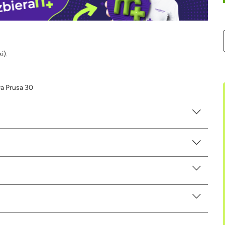
i).
wa Prusa 30