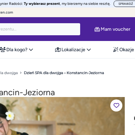
żynier Radości:
Ty wybierasz prezent
, my bierzemy na siebie resztę.
SPRAWDŹ
zen.com
Mam voucher
Dla kogo?
Lokalizacje
Okazje
dla dwojga
Dzień SPA dla dwojga – Konstancin-Jeziorna
ancin-Jeziorna