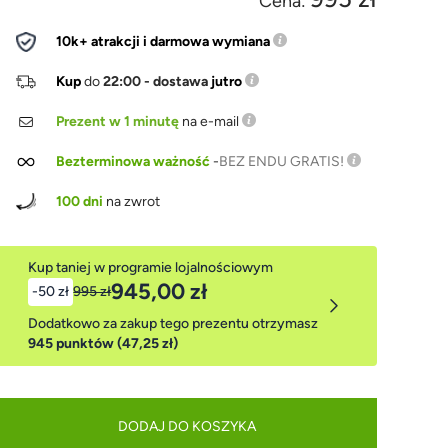
Cena:
10k+ atrakcji i darmowa wymiana
Kup
do
22:00 - dostawa
jutro
Prezent w 1 minutę
na e-mail
Bezterminowa ważność
-
BEZ ENDU GRATIS!
100 dni
na zwrot
Kup taniej w programie lojalnościowym
945,00 zł
-50 zł
995 zł
Dodatkowo za zakup tego prezentu otrzymasz
945 punktów (47,25 zł)
DODAJ DO KOSZYKA