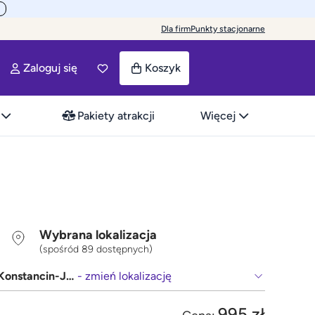
Dla firm
Punkty stacjonarne
Zaloguj się
Koszyk
Pakiety atrakcji
Więcej
Wybrana lokalizacja
(spośród 89 dostępnych)
Konstancin-Jeziorna
- zmień lokalizację
995 zł