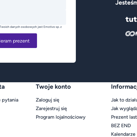
Jesteśm
Twoich danych osobowych jest Emotivo sp. z
ieram prezent
ta
Twoje konto
Informac
 pytania
Zaloguj się
Jak to dział
Zarejestruj się
Jak wygląd
Program lojalnościowy
Prezent las
BEZ END
Kalendarze