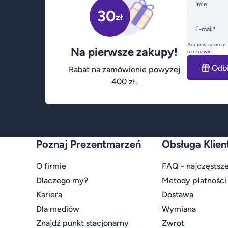
Imię
30
zł
E-mail*
Administratorem 
Na pierwsze zakupy!
o.o.
rozwiń
Odb
Rabat na zamówienie powyżej
400 zł.
Poznaj Prezentmarzeń
Obsługa Klien
O firmie
FAQ - najczęstsze
Dlaczego my?
Metody płatności
Kariera
Dostawa
Dla mediów
Wymiana
Znajdź punkt stacjonarny
Zwrot