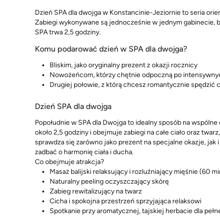
Dzień SPA dla dwojga w Konstancinie-Jeziornie to seria orie
Zabiegi wykonywane są jednocześnie w jednym gabinecie, by 
SPA trwa 2,5 godziny.
Komu podarować dzień w SPA dla dwojga?
Bliskim, jako oryginalny prezent z okazji rocznicy
Nowożeńcom, którzy chętnie odpoczną po intensywnyc
Drugiej połowie, z którą chcesz romantycznie spędzić 
Dzień SPA dla dwojga
Popołudnie w SPA dla Dwojga to idealny sposób na wspólne c
około 2,5 godziny i obejmuje zabiegi na całe ciało oraz twarz
sprawdza się zarówno jako prezent na specjalne okazje, jak i
zadbać o harmonię ciała i ducha.
Co obejmuje atrakcja?
Masaż balijski relaksujący i rozluźniający mięśnie (60 mi
Naturalny peeling oczyszczający skórę
Zabieg rewitalizujący na twarz
Cicha i spokojna przestrzeń sprzyjająca relaksowi
Spotkanie przy aromatycznej, tajskiej herbacie dla peł