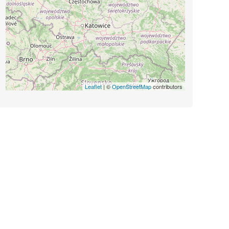
Leaflet
| ©
OpenStreetMap
contributors