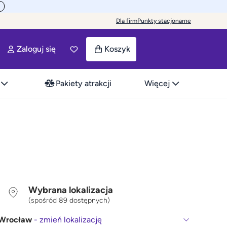
Dla firm
Punkty stacjonarne
Zaloguj się
Koszyk
Pakiety atrakcji
Więcej
Wybrana lokalizacja
(spośród 89 dostępnych)
Wrocław
- zmień lokalizację