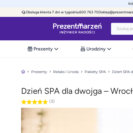
In
Obsługa klienta 7 dni w tygodniu
600 763 700
sklep@prezentmar
Prezenty
Urodziny
Prezenty
Relaks i Uroda
Pakiety SPA
Dzień SPA 
Dzień SPA dla dwojga – Wrocł
(3)