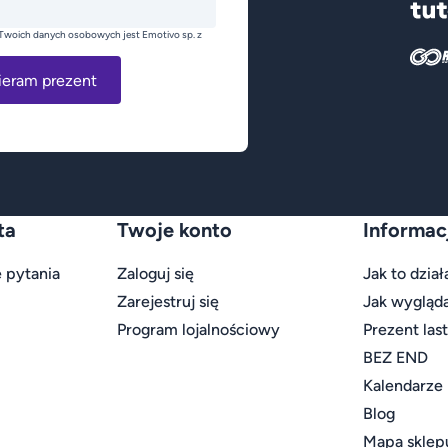
Twoich danych osobowych jest Emotivo sp. z
ieram prezent
ta
Twoje konto
Informac
 pytania
Zaloguj się
Jak to dział
Zarejestruj się
Jak wygląd
Program lojalnościowy
Prezent las
BEZ END
Kalendarze
Blog
Mapa sklep