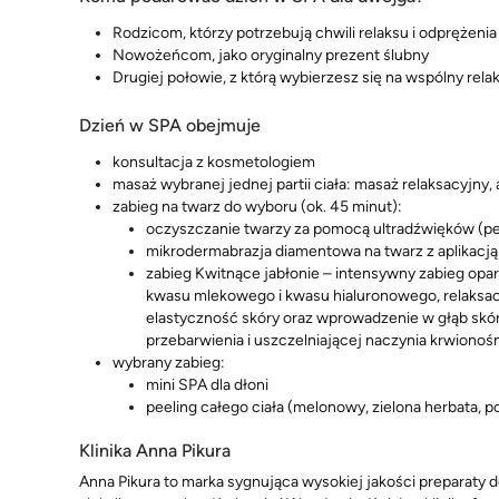
Rodzicom, którzy potrzebują chwili relaksu i odprężenia
Nowożeńcom, jako oryginalny prezent ślubny
Drugiej połowie, z którą wybierzesz się na wspólny rela
Dzień w SPA obejmuje
konsultacja z kosmetologiem
masaż wybranej jednej partii ciała: masaż relaksacyjny,
zabieg na twarz do wyboru (ok. 45 minut):
oczyszczanie twarzy za pomocą ultradźwięków (pe
mikrodermabrazja diamentowa na twarz z aplikacją
zabieg Kwitnące jabłonie – intensywny zabieg opar
kwasu mlekowego i kwasu hialuronowego, relaksacy
elastyczność skóry oraz wprowadzenie w głąb skór
przebarwienia i uszczelniającej naczynia krwionoś
wybrany zabieg:
mini SPA dla dłoni
peeling całego ciała (melonowy, zielona herbata, 
Klinika Anna Pikura
Anna Pikura to marka sygnująca wysokiej jakości preparaty d