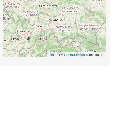
Leaflet
| ©
OpenStreetMap
contributors