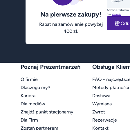
E-mail*
Administratorem 
Na pierwsze zakupy!
o.o.
rozwiń
Odb
Rabat na zamówienie powyżej
400 zł.
Poznaj Prezentmarzeń
Obsługa Klien
O firmie
FAQ - najczęstsze
Dlaczego my?
Metody płatności
Kariera
Dostawa
Dla mediów
Wymiana
Znajdź punkt stacjonarny
Zwrot
Dla Firm
Rezerwacje
Zostań partnerem
Kontakt