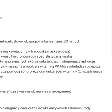
ks
 antycellulitowy lub gorącymi kamieniami (30 minut)
eling kawitacyjny + francuska maska algowa)
 kwasu hialuronowego i specjalistyczną maską
ty na przyjaznych skórze substancjach, obejmujący aplikację
jny masaż na ampułce z witaminą PP, która odmładza i polepsza
y za pomocą sonoforezy odmładzającej witaminy C, rozjaśniającej
ne
pomarańcza z wanilią lub malina z marcepanem)
o pielęgnacji ciała oraz sieć ekskluzywnych salonów urody