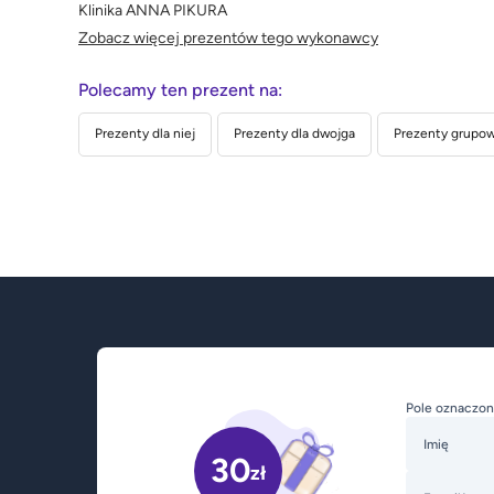
Klinika ANNA PIKURA
Zobacz więcej prezentów tego wykonawcy
Polecamy ten prezent na:
Prezenty dla niej
Prezenty dla dwojga
Prezenty grupowe
Pole oznaczon
Imię
30
zł