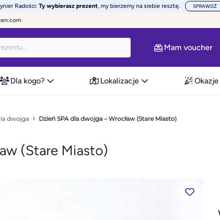
żynier Radości:
Ty wybierasz prezent
, my bierzemy na siebie resztę.
SPRAWDŹ
zen.com
Mam voucher
Dla kogo?
Lokalizacje
Okazje
dla dwojga
Dzień SPA dla dwojga – Wrocław (Stare Miasto)
aw (Stare Miasto)