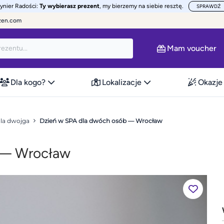
żynier Radości:
Ty wybierasz prezent
, my bierzemy na siebie resztę.
SPRAWDŹ
zen.com
Mam voucher
Dla kogo?
Lokalizacje
Okazje
dla dwojga
Dzień w SPA dla dwóch osób — Wrocław
 — Wrocław