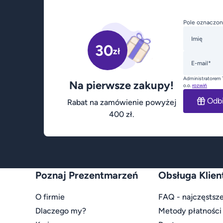
Pole oznaczon
Imię
30
zł
E-mail*
Administratorem 
Na pierwsze zakupy!
o.o.
rozwiń
Odb
Rabat na zamówienie powyżej
400 zł.
Poznaj Prezentmarzeń
Obsługa Klien
O firmie
FAQ - najczęstsze
Dlaczego my?
Metody płatności