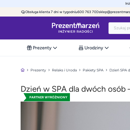
In
Obsługa klienta 7 dni w tygodniu
600 763 700
sklep@prezentmar
Prezenty
Urodziny
Prezenty
Relaks i Uroda
Pakiety SPA
Dzień SPA 
Dzień w SPA dla dwóch osób
PARTNER WYRÓŻNIONY