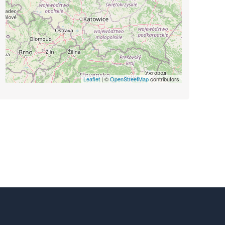
Leaflet
| ©
OpenStreetMap
contributors