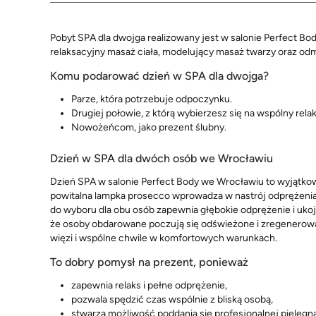
Pobyt SPA dla dwojga realizowany jest w salonie Perfect Bo
relaksacyjny masaż ciała, modelujący masaż twarzy oraz od
Komu podarować dzień w SPA dla dwojga?
Parze, która potrzebuje odpoczynku.
Drugiej połowie, z którą wybierzesz się na wspólny relak
Nowożeńcom, jako prezent ślubny.
Dzień w SPA dla dwóch osób we Wrocławiu
Dzień SPA w salonie Perfect Body we Wrocławiu to wyjątko
powitalna lampka prosecco wprowadza w nastrój odprężenia.
do wyboru dla obu osób zapewnia głębokie odprężenie i uko
że osoby obdarowane poczują się odświeżone i zregenerowane
więzi i wspólne chwile w komfortowych warunkach.
To dobry pomysł na prezent, ponieważ
zapewnia relaks i pełne odprężenie,
pozwala spędzić czas wspólnie z bliską osobą,
stwarza możliwość poddania się profesjonalnej pielęgna