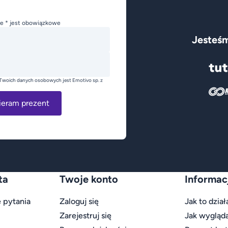
e * jest obowiązkowe
Jesteśm
Twoich danych osobowych jest Emotivo sp. z
ieram prezent
ta
Twoje konto
Informac
 pytania
Zaloguj się
Jak to dział
Zarejestruj się
Jak wygląd