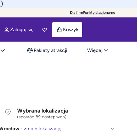
Dla firm
Punkty stacjonarne
Zaloguj się
Koszyk
Pakiety atrakcji
Więcej
Wybrana lokalizacja
(spośród 89 dostępnych)
Wrocław
- zmień lokalizację