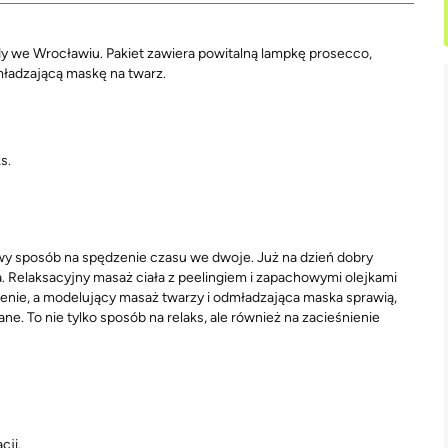
dy we Wrocławiu. Pakiet zawiera powitalną lampkę prosecco,
mładzającą maskę na twarz.
s.
wy sposób na spędzenie czasu we dwoje. Już na dzień dobry
 Relaksacyjny masaż ciała z peelingiem i zapachowymi olejkami
jenie, a modelujący masaż twarzy i odmładzająca maska sprawią,
. To nie tylko sposób na relaks, ale również na zacieśnienie
cji.