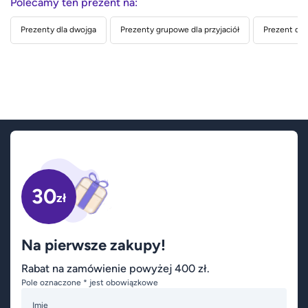
Polecamy ten prezent na:
Prezenty dla dwojga
Prezenty grupowe dla przyjaciół
Prezent dla
30
zł
Na pierwsze zakupy!
Rabat na zamówienie powyżej 400 zł.
Pole oznaczone * jest obowiązkowe
Imię