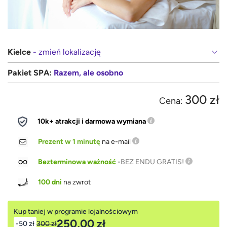
Kielce
- zmień lokalizację
Pakiet SPA:
Razem, ale osobno
300 zł
Cena:
10k+ atrakcji i darmowa wymiana
Prezent w 1 minutę
na e-mail
Bezterminowa ważność
-
BEZ ENDU GRATIS!
100 dni
na zwrot
Kup taniej w programie lojalnościowym
250,00 zł
-50 zł
300 zł