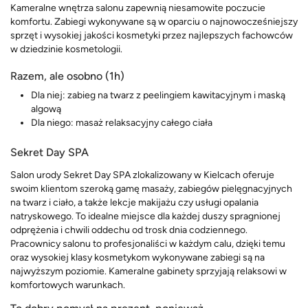
Kameralne wnętrza salonu zapewnią niesamowite poczucie
komfortu. Zabiegi wykonywane są w oparciu o najnowocześniejszy
sprzęt i wysokiej jakości kosmetyki przez najlepszych fachowców
w dziedzinie kosmetologii.
Razem, ale osobno (1h)
Dla niej: zabieg na twarz z peelingiem kawitacyjnym i maską
algową
Dla niego: masaż relaksacyjny całego ciała
Sekret Day SPA
Salon urody Sekret Day SPA zlokalizowany w Kielcach oferuje
swoim klientom szeroką gamę masaży, zabiegów pielęgnacyjnych
na twarz i ciało, a także lekcje makijażu czy usługi opalania
natryskowego. To idealne miejsce dla każdej duszy spragnionej
odprężenia i chwili oddechu od trosk dnia codziennego.
Pracownicy salonu to profesjonaliści w każdym calu, dzięki temu
oraz wysokiej klasy kosmetykom wykonywane zabiegi są na
najwyższym poziomie. Kameralne gabinety sprzyjają relaksowi w
komfortowych warunkach.