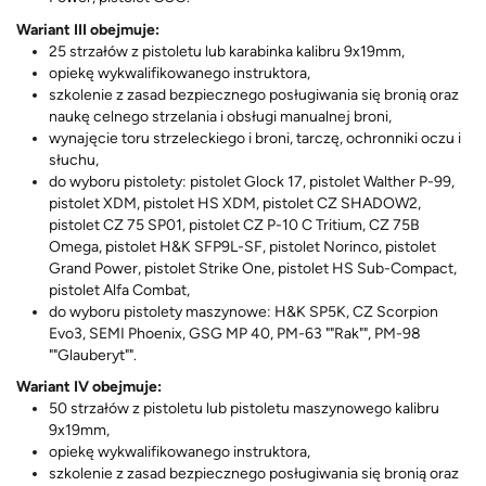
Wariant III obejmuje:
25 strzałów z pistoletu lub karabinka kalibru 9x19mm,
opiekę wykwalifikowanego instruktora,
szkolenie z zasad bezpiecznego posługiwania się bronią oraz
naukę celnego strzelania i obsługi manualnej broni,
wynajęcie toru strzeleckiego i broni, tarczę, ochronniki oczu i
słuchu,
do wyboru pistolety: pistolet Glock 17, pistolet Walther P-99,
pistolet XDM, pistolet HS XDM, pistolet CZ SHADOW2,
pistolet CZ 75 SP01, pistolet CZ P-10 C Tritium, CZ 75B
Omega, pistolet H&K SFP9L-SF, pistolet Norinco, pistolet
Grand Power, pistolet Strike One, pistolet HS Sub-Compact,
pistolet Alfa Combat,
do wyboru pistolety maszynowe: H&K SP5K, CZ Scorpion
Evo3, SEMI Phoenix, GSG MP 40, PM-63 ""Rak"", PM-98
""Glauberyt"".
Wariant IV obejmuje:
50 strzałów z pistoletu lub pistoletu maszynowego kalibru
9x19mm,
opiekę wykwalifikowanego instruktora,
szkolenie z zasad bezpiecznego posługiwania się bronią oraz