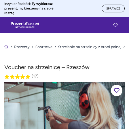
Inżynier Radości:
Ty wybierasz
prezent
, my bierzemy na siebie
SPRAWDŹ
resztę.
Prezenty
Sportowe
Strzelanie na strzelnicy z broni palnej
S
Voucher na strzelnicę – Rzeszów
(17)