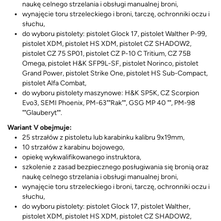
naukę celnego strzelania i obsługi manualnej broni,
wynajęcie toru strzeleckiego i broni, tarczę, ochronniki oczu i
słuchu,
do wyboru pistolety: pistolet Glock 17, pistolet Walther P-99,
pistolet XDM, pistolet HS XDM, pistolet CZ SHADOW2,
pistolet CZ 75 SP01, pistolet CZ P-10 C Tritium, CZ 75B
Omega, pistolet H&K SFP9L-SF, pistolet Norinco, pistolet
Grand Power, pistolet Strike One, pistolet HS Sub-Compact,
pistolet Alfa Combat,
do wyboru pistolety maszynowe: H&K SP5K, CZ Scorpion
Evo3, SEMI Phoenix, PM-63""Rak"", GSG MP 40 "", PM-98
""Glauberyt"".
Wariant V obejmuje:
25 strzałów z pistoletu lub karabinku kalibru 9x19mm,
10 strzałów z karabinu bojowego,
opiekę wykwalifikowanego instruktora,
szkolenie z zasad bezpiecznego posługiwania się bronią oraz
naukę celnego strzelania i obsługi manualnej broni,
wynajęcie toru strzeleckiego i broni, tarczę, ochronniki oczu i
słuchu,
do wyboru pistolety: pistolet Glock 17, pistolet Walther,
pistolet XDM, pistolet HS XDM, pistolet CZ SHADOW2,