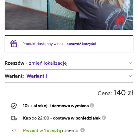
Produkt dostępny w box -
sprawdź korzyści
Rzeszów
- zmień lokalizację
Wariant:
Wariant I
140 zł
Cena:
10k+ atrakcji i darmowa wymiana
Kup
do
22:00 - dostawa
w poniedziałek
Prezent w 1 minutę
na e-mail