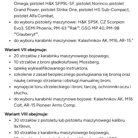
Omega, pistolet H&K SFP9L-SF, pistolet Norinco, pistolet
Grand Power, pistolet Strike One, pistolet HS Sub-Compact,
pistolet Alfa Combat,
do wyboru pistolety maszynowe: H&K SP5K, CZ Scorpion
Evo3, SEMI Phoenix, PM-63 ""Rak"", GSG MP 40, PM-98
""Glauberyt"",
do wyboru karabinki maszynowe: Kalashnikov AK, M16, AR-15."
Wariant VII obejmuje:
20 strzałów z karabinku maszynowego bojowego,
10 strzałów z broni gładkolufowej Mossberg,
opiekę wykwalifikowanego instruktora,
szkolenie z zasad bezpiecznego posługiwania się bronią oraz
naukę celnego strzelania i obsługi manualnej broni,
wynajęcie toru strzeleckiego i broni, tarczę, ochronniki oczu i
słuchu,
do wyboru karabinki maszynowe bojowe: Kalashnikov AK, M16
Colt, AR-15 Pioneer Arms Comp.
Wariant VIII obejmuje:
30 strzałów z pistoletu lub pistoletu maszynowego kalibru
9x19mm,
30 strzałów z karabinku maszynowego bojowego,