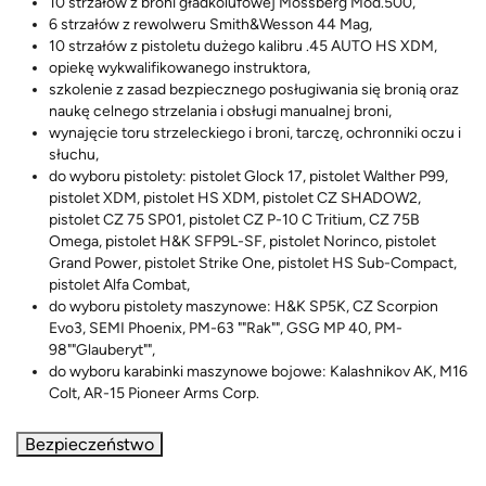
10 strzałów z broni gładkolufowej Mossberg Mod.500,
6 strzałów z rewolweru Smith&Wesson 44 Mag,
10 strzałów z pistoletu dużego kalibru .45 AUTO HS XDM,
opiekę wykwalifikowanego instruktora,
szkolenie z zasad bezpiecznego posługiwania się bronią oraz
naukę celnego strzelania i obsługi manualnej broni,
wynajęcie toru strzeleckiego i broni, tarczę, ochronniki oczu i
słuchu,
do wyboru pistolety: pistolet Glock 17, pistolet Walther P99,
pistolet XDM, pistolet HS XDM, pistolet CZ SHADOW2,
pistolet CZ 75 SP01, pistolet CZ P-10 C Tritium, CZ 75B
Omega, pistolet H&K SFP9L-SF, pistolet Norinco, pistolet
Grand Power, pistolet Strike One, pistolet HS Sub-Compact,
pistolet Alfa Combat,
do wyboru pistolety maszynowe: H&K SP5K, CZ Scorpion
Evo3, SEMI Phoenix, PM-63 ""Rak"", GSG MP 40, PM-
98""Glauberyt"",
do wyboru karabinki maszynowe bojowe: Kalashnikov AK, M16
Colt, AR-15 Pioneer Arms Corp.
Bezpieczeństwo