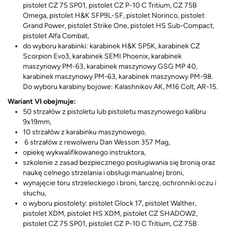
pistolet CZ 75 SP01, pistolet CZ P-10 C Tritium, CZ 75B
Omega, pistolet H&K SFP9L-SF, pistolet Norinco, pistolet
Grand Power, pistolet Strike One, pistolet HS Sub-Compact,
pistolet Alfa Combat,
do wyboru karabinki: karabinek H&K SP5K, karabinek CZ
Scorpion Evo3, karabinek SEMI Phoenix, karabinek
maszynowy PM-63, karabinek maszynowy GSG MP 40,
karabinek maszynowy PM-63, karabinek maszynowy PM-98.
Do wyboru karabiny bojowe: Kalashnikov AK, M16 Colt, AR-15.
Wariant VI obejmuje:
50 strzałów z pistoletu lub pistoletu maszynowego kalibru
9x19mm,
10 strzałów z karabinku maszynowego,
6 strzałów z rewolweru Dan Wesson 357 Mag,
opiekę wykwalifikowanego instruktora,
szkolenie z zasad bezpiecznego posługiwania się bronią oraz
naukę celnego strzelania i obsługi manualnej broni,
wynajęcie toru strzeleckiego i broni, tarczę, ochronniki oczu i
słuchu,
o wyboru piostolety: pistolet Glock 17, pistolet Walther,
pistolet XDM, pistolet HS XDM, pistolet CZ SHADOW2,
pistolet CZ 75 SP01, pistolet CZ P-10 C Tritium, CZ 75B