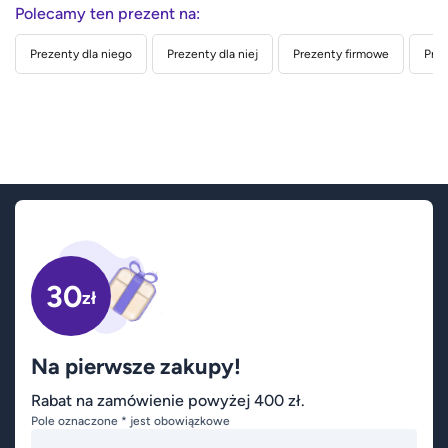
Polecamy ten prezent na:
Prezenty dla niego
Prezenty dla niej
Prezenty firmowe
Prez
30
zł
Na pierwsze zakupy!
Rabat na zamówienie powyżej 400 zł.
Pole oznaczone * jest obowiązkowe