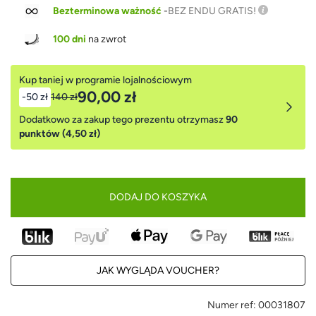
Bezterminowa ważność
-
BEZ ENDU GRATIS!
100 dni
na zwrot
Kup taniej w programie lojalnościowym
90,00 zł
-50 zł
140 zł
Dodatkowo za zakup tego prezentu otrzymasz
90
punktów (4,50 zł)
DODAJ DO KOSZYKA
JAK WYGLĄDA VOUCHER?
Numer ref:
00031807