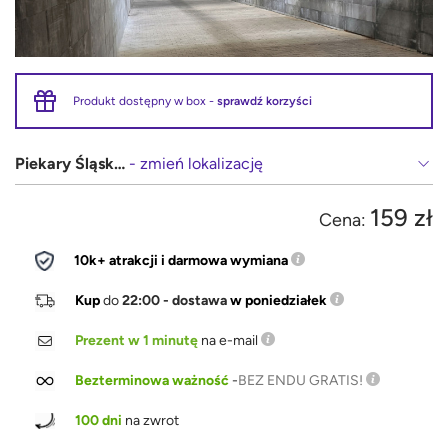
Produkt dostępny w box -
sprawdź korzyści
Piekary Śląskie
- zmień lokalizację
159 zł
Cena:
10k+ atrakcji i darmowa wymiana
Kup
do
22:00 - dostawa
w poniedziałek
Prezent w 1 minutę
na e-mail
Bezterminowa ważność
-
BEZ ENDU GRATIS!
100 dni
na zwrot