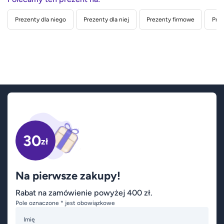
Prezenty dla niego
Prezenty dla niej
Prezenty firmowe
Prez
30
zł
Na pierwsze zakupy!
Rabat na zamówienie powyżej 400 zł.
Pole oznaczone * jest obowiązkowe
Imię