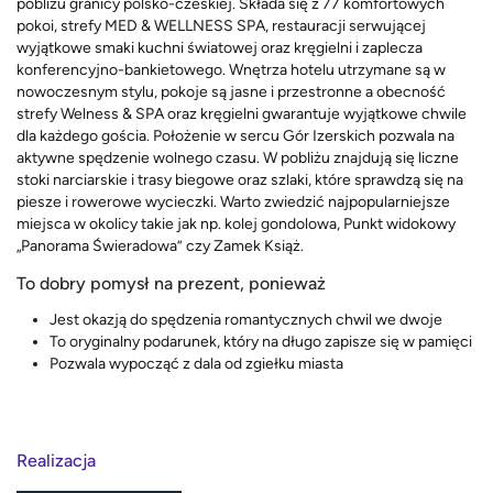
pobliżu granicy polsko-czeskiej. Składa się z 77 komfortowych
pokoi, strefy MED & WELLNESS SPA, restauracji serwującej
wyjątkowe smaki kuchni światowej oraz kręgielni i zaplecza
konferencyjno-bankietowego. Wnętrza hotelu utrzymane są w
nowoczesnym stylu, pokoje są jasne i przestronne a obecność
strefy Welness & SPA oraz kręgielni gwarantuje wyjątkowe chwile
dla każdego gościa. Położenie w sercu Gór Izerskich pozwala na
aktywne spędzenie wolnego czasu. W pobliżu znajdują się liczne
stoki narciarskie i trasy biegowe oraz szlaki, które sprawdzą się na
piesze i rowerowe wycieczki. Warto zwiedzić najpopularniejsze
miejsca w okolicy takie jak np. kolej gondolowa, Punkt widokowy
„Panorama Świeradowa” czy Zamek Książ.
To dobry pomysł na prezent, ponieważ
Jest okazją do spędzenia romantycznych chwil we dwoje
To oryginalny podarunek, który na długo zapisze się w pamięci
Pozwala wypocząć z dala od zgiełku miasta
Realizacja