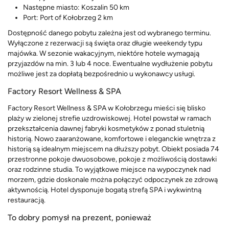
Następne miasto: Koszalin 50 km
Port: Port of Kołobrzeg 2 km
Dostępność danego pobytu zależna jest od wybranego terminu.
Wyłączone z rezerwacji są święta oraz długie weekendy typu
majówka. W sezonie wakacyjnym, niektóre hotele wymagają
przyjazdów na min. 3 lub 4 noce. Ewentualne wydłużenie pobytu
możliwe jest za dopłatą bezpośrednio u wykonawcy usługi.
Factory Resort Wellness & SPA
Factory Resort Wellness & SPA w Kołobrzegu mieści się blisko
plaży w zielonej strefie uzdrowiskowej. Hotel powstał w ramach
przekształcenia dawnej fabryki kosmetyków z ponad stuletnią
historią. Nowo zaaranżowane, komfortowe i eleganckie wnętrza z
historią są idealnym miejscem na dłuższy pobyt. Obiekt posiada 74
przestronne pokoje dwuosobowe, pokoje z możliwością dostawki
oraz rodzinne studia. To wyjątkowe miejsce na wypoczynek nad
morzem, gdzie doskonale można połączyć odpoczynek ze zdrową
aktywnością. Hotel dysponuje bogatą strefą SPA i wykwintną
restauracją.
To dobry pomysł na prezent, ponieważ