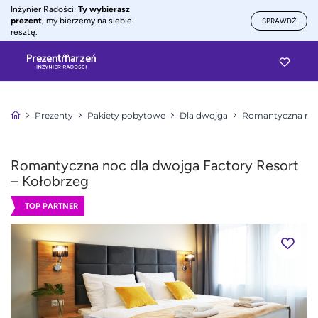
Inżynier Radości:
Ty wybierasz
prezent
, my bierzemy na siebie
SPRAWDŹ
resztę.
Prezenty
Pakiety pobytowe
Dla dwojga
Romantyczna noc
Romantyczna noc dla dwojga Factory Resort
– Kołobrzeg
TOP PARTNER