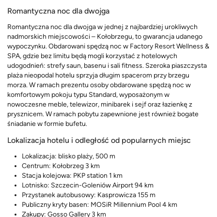
Romantyczna noc dla dwojga
Romantyczna noc dla dwojga w jednej z najbardziej urokliwych
nadmorskich miejscowości – Kołobrzegu, to gwarancja udanego
wypoczynku. Obdarowani spędzą noc w Factory Resort Wellness &
SPA, gdzie bez limitu będą mogli korzystać z hotelowych
udogodnień: strefy saun, basenu i sali fitness. Szeroka piaszczysta
plaża nieopodal hotelu sprzyja długim spacerom przy brzegu
morza. W ramach prezentu osoby obdarowane spędzą noc w
komfortowym pokoju typu Standard, wyposażonym w
nowoczesne meble, telewizor, minibarek i sejf oraz łazienkę z
prysznicem. W ramach pobytu zapewnione jest również bogate
śniadanie w formie bufetu.
Lokalizacja hotelu i odległość od popularnych miejsc
Lokalizacja: blisko plaży, 500 m
Centrum: Kołobrzeg 3 km
Stacja kolejowa: PKP station 1 km
Lotnisko: Szczecin-Goleniów Airport 94 km
Przystanek autobusowy: Kasprowicza 155 m
Publiczny kryty basen: MOSiR Millennium Pool 4 km
Zakupy: Gosso Gallery 3 km