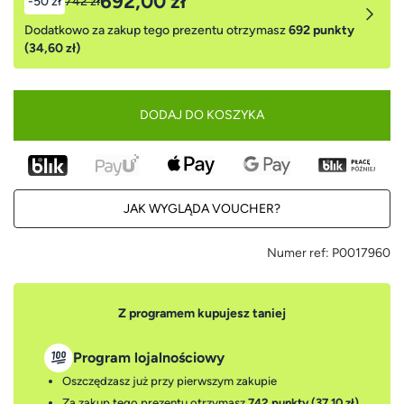
692,00 zł
-50 zł
742 zł
Dodatkowo za zakup tego prezentu otrzymasz
692 punkty
(34,60 zł)
DODAJ DO KOSZYKA
JAK WYGLĄDA VOUCHER?
Numer ref:
P0017960
Z programem kupujesz taniej
Program lojalnościowy
Oszczędzasz już przy pierwszym zakupie
Za zakup tego prezentu otrzymasz
742 punkty (37,10 zł)