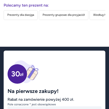
Polecamy ten prezent na:
Prezenty dla dwojga
Prezenty grupowe dla przyjaciół
Według hob
30
zł
Na pierwsze zakupy!
Rabat na zamówienie powyżej 400 zł.
Pole oznaczone * jest obowiązkowe