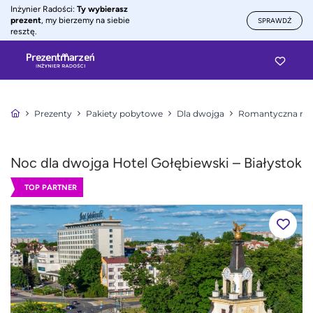
Inżynier Radości:
Ty wybierasz
prezent
, my bierzemy na siebie
SPRAWDŹ
resztę.
Prezenty
Pakiety pobytowe
Dla dwojga
Romantyczna noc
Noc dla dwojga Hotel Gołębiewski – Białystok
TOP PARTNER