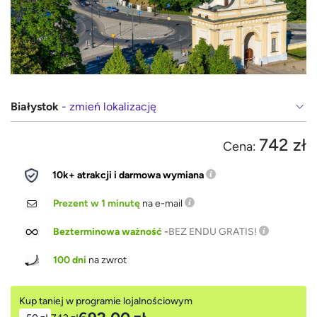
Białystok
- zmień lokalizację
742 zł
Cena:
10k+ atrakcji i darmowa wymiana
Prezent w 1 minutę
na e-mail
Bezterminowa ważność
-
BEZ ENDU GRATIS!
100 dni
na zwrot
Kup taniej w programie lojalnościowym