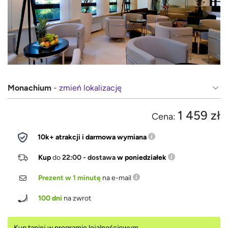
Monachium
- zmień lokalizację
1 459 zł
Cena:
10k+ atrakcji i darmowa wymiana
Kup
do
22:00 - dostawa
w poniedziałek
Prezent w 1 minutę
na e-mail
100 dni
na zwrot
Kup taniej w programie lojalnościowym