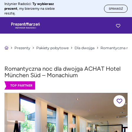
Inżynier Radości:
Ty wybierasz
prezent
, my bierzemy na siebie
SPRAWDŹ
resztę.
Prezenty
Pakiety pobytowe
Dla dwojga
Romantyczna noc
Romantyczna noc dla dwojga ACHAT Hotel
München Süd – Monachium
TOP PARTNER