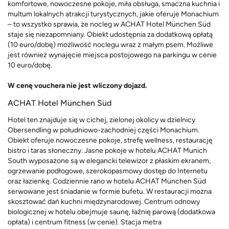
komfortowe, nowoczesne pokoje, miła obsługa, smaczna kuchnia i
multum lokalnych atrakcji turystycznych, jakie oferuje Monachium
– to wszystko sprawia, że nocleg w ACHAT Hotel München Süd
staje się niezapomniany. Obiekt udostępnia za dodatkową opłatą
(10 euro/dobę) możliwość noclegu wraz z małym psem. Możliwe
jest również wynajęcie miejsca postojowego na parkingu w cenie
10 euro/dobę.
W cenę vouchera nie jest wliczony dojazd.
ACHAT Hotel München Süd
Hotel ten znajduje się w cichej, zielonej okolicy w dzielnicy
Obersendling w południowo-zachodniej części Monachium.
Obiekt oferuje nowoczesne pokoje, strefę wellness, restaurację
bistro i taras słoneczny. Jasne pokoje w hotelu ACHAT Munich
South wyposażone są w elegancki telewizor z płaskim ekranem,
ogrzewanie podłogowe, szerokopasmowy dostęp do Internetu
oraz łazienkę. Codziennie rano w hotelu ACHAT München Süd
serwowane jest śniadanie w formie bufetu. W restauracji można
skosztować dań kuchni międzynarodowej. Centrum odnowy
biologicznej w hotelu obejmuje saunę, łaźnię parową (dodatkowa
opłata) i centrum fitness (w cenie). Stacja metra