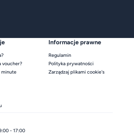
je
Informacje prawne
a?
Regulamin
a voucher?
Polityka prywatności
t minute
Zarządzaj plikami cookie's
u
9:00 - 17:00