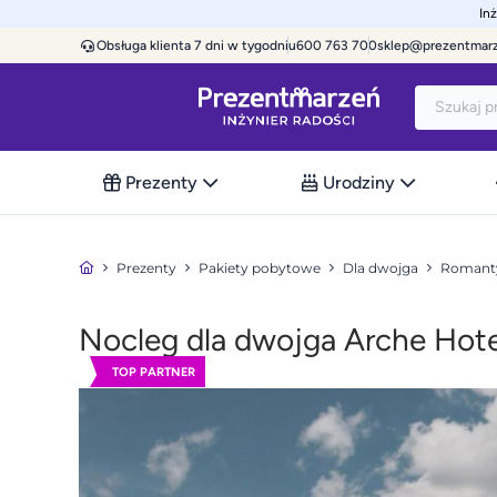
In
Obsługa klienta 7 dni w tygodniu
600 763 700
sklep@prezentmar
Prezenty
Urodziny
Prezenty
Pakiety pobytowe
Dla dwojga
Romanty
Nocleg dla dwojga Arche Hotel
TOP PARTNER