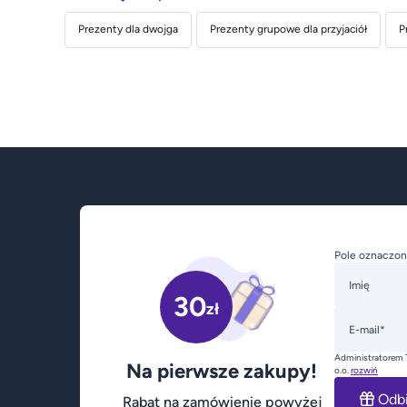
Prezenty dla dwojga
Prezenty grupowe dla przyjaciół
P
Pole oznaczon
Imię
30
zł
E-mail*
Administratorem 
Na pierwsze zakupy!
o.o.
rozwiń
Odb
Rabat na zamówienie powyżej