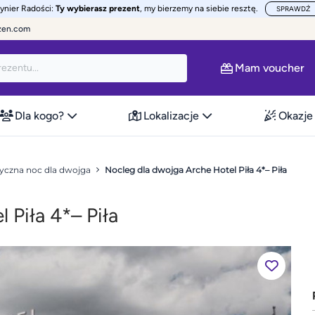
żynier Radości:
Ty wybierasz prezent
, my bierzemy na siebie resztę.
SPRAWDŹ
zen.com
Mam voucher
Dla kogo?
Lokalizacje
Okazje
czna noc dla dwojga
Nocleg dla dwojga Arche Hotel Piła 4*– Piła
 Piła 4*– Piła