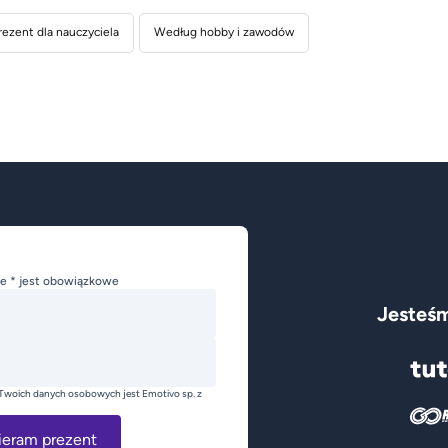
rezent dla nauczyciela
Według hobby i zawodów
e * jest obowiązkowe
Jesteśm
Twoich danych osobowych jest Emotivo sp. z
ieram prezent