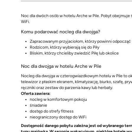
Noc dla dwóch osób w hotelu Arche w Pile. Pobyt obejmuje ś
WiFi.
Komu podarować nocleg dla dwojga?
Zapracowanym przyjaciołom, którzy powinni odpoczą
Rodzicom, którzy wybierają się do Piły
Bliskim, którzy chcieliby zwiedzić Piłę lub okolice
Noc dla dwojga w hotelu Arche w Pile
Nocleg dla dwojga w czterogwiazdkowym hotelu w Pile to ok
telewizor z płaskim ekranem, klimatyzację, biurko, szafę, p
ręczniki oraz zestaw do parzenia kawy lub herbaty.
Oferta zawiera:
nocleg w komfortowym pokoju
śniadanie
dostęp do strefy fitness
nieograniczony dostęp do WiFi
Dostępność danego pobytu zależna jest od wybranego term
typu majówka. W sezonie wakacyjnym, niektóre hotele wym