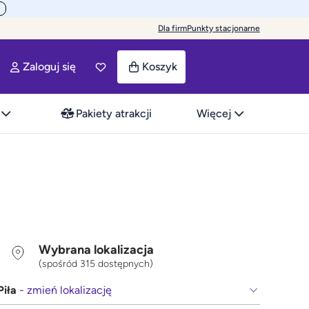
Dla firm
Punkty stacjonarne
Zaloguj się
Koszyk
Pakiety atrakcji
Więcej
Wybrana lokalizacja
(spośród 315 dostępnych)
Piła
- zmień lokalizację