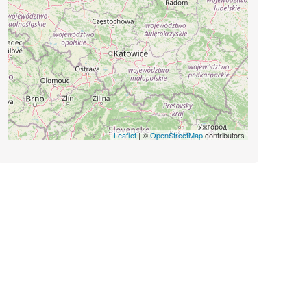
Leaflet
| ©
OpenStreetMap
contributors