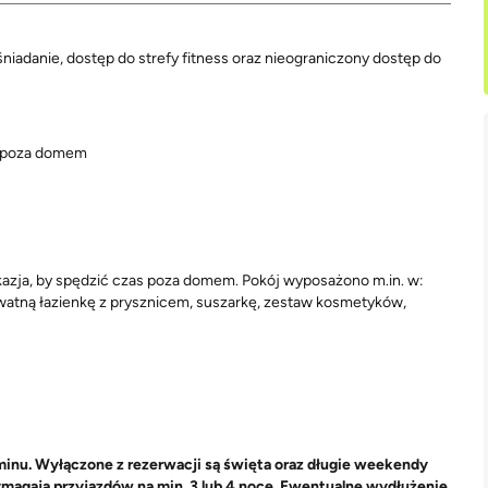
niadanie, dostęp do strefy fitness oraz nieograniczony dostęp do
ć poza domem
azja, by spędzić czas poza domem. Pokój wyposażono m.in. w:
rywatną łazienkę z prysznicem, suszarkę, zestaw kosmetyków,
inu. Wyłączone z rezerwacji są święta oraz długie weekendy
agają przyjazdów na min. 3 lub 4 noce. Ewentualne wydłużenie