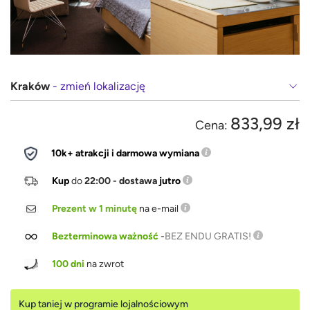
Kraków
- zmień lokalizację
833,99 zł
Cena:
10k+ atrakcji i darmowa wymiana
Kup
do
22:00 - dostawa
jutro
Prezent w 1 minutę
na e-mail
Bezterminowa ważność
-
BEZ ENDU GRATIS!
100 dni
na zwrot
Kup taniej w programie lojalnościowym