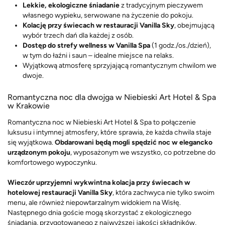
Lekkie, ekologiczne śniadanie
z tradycyjnym pieczywem
własnego wypieku, serwowane na życzenie do pokoju.
Kolację przy świecach w restauracji Vanilla Sky
, obejmującą
wybór trzech dań dla każdej z osób.
Dostęp do strefy wellness w Vanilla Spa
(1 godz./os./dzień),
w tym do łaźni i saun – idealne miejsce na relaks.
Wyjątkową atmosferę sprzyjającą romantycznym chwilom we
dwoje.
Romantyczna noc dla dwojga w Niebieski Art Hotel & Spa
w Krakowie
Romantyczna noc w Niebieski Art Hotel & Spa to połączenie
luksusu i intymnej atmosfery, które sprawia, że każda chwila staje
się wyjątkowa.
Obdarowani będą mogli spędzić noc w elegancko
urządzonym pokoju
, wyposażonym we wszystko, co potrzebne do
komfortowego wypoczynku.
Wieczór uprzyjemni wykwintna kolacja przy świecach w
hotelowej restauracji Vanilla Sky
, która zachwyca nie tylko swoim
menu, ale również niepowtarzalnym widokiem na Wisłę.
Następnego dnia goście mogą skorzystać z ekologicznego
śniadania, przygotowanego z najwyższej jakości składników,