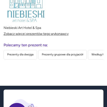
Niebieski Art Hotel & Spa
Zobacz więcej prezentów tego wykonawcy
Polecamy ten prezent na:
Prezenty dla dwojga
Prezenty grupowe dla przyjaciół
Według hob