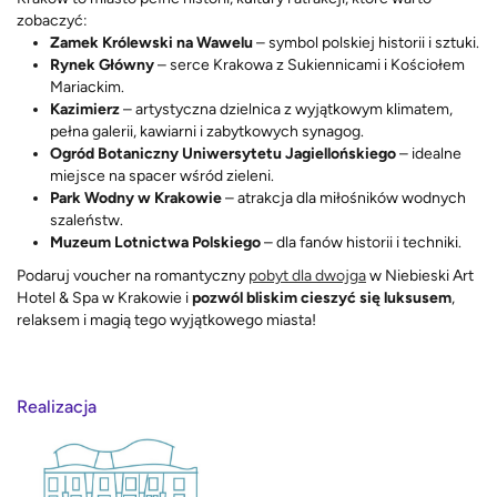
zobaczyć:
Zamek Królewski na Wawelu
– symbol polskiej historii i sztuki.
Rynek Główny
– serce Krakowa z Sukiennicami i Kościołem
Mariackim.
Kazimierz
– artystyczna dzielnica z wyjątkowym klimatem,
pełna galerii, kawiarni i zabytkowych synagog.
Ogród Botaniczny Uniwersytetu Jagiellońskiego
– idealne
miejsce na spacer wśród zieleni.
Park Wodny w Krakowie
– atrakcja dla miłośników wodnych
szaleństw.
Muzeum Lotnictwa Polskiego
– dla fanów historii i techniki.
Podaruj voucher na romantyczny
pobyt dla dwojga
w Niebieski Art
Hotel & Spa w Krakowie i
pozwól bliskim cieszyć się luksusem
,
relaksem i magią tego wyjątkowego miasta!
Realizacja