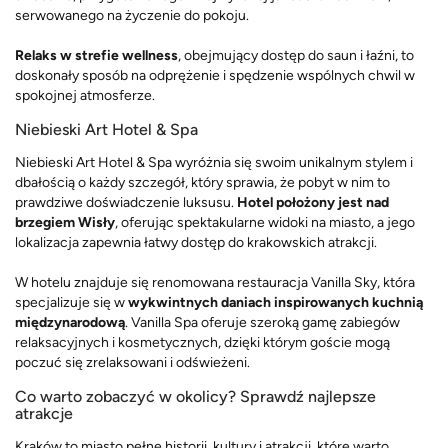
serwowanego na życzenie do pokoju.
Relaks w strefie wellness
, obejmujący dostęp do saun i łaźni, to
doskonały sposób na odprężenie i spędzenie wspólnych chwil w
spokojnej atmosferze.
Niebieski Art Hotel & Spa
Niebieski Art Hotel & Spa wyróżnia się swoim unikalnym stylem i
dbałością o każdy szczegół, który sprawia, że pobyt w nim to
prawdziwe doświadczenie luksusu.
Hotel położony jest nad
brzegiem Wisły
, oferując spektakularne widoki na miasto, a jego
lokalizacja zapewnia łatwy dostęp do krakowskich atrakcji.
W hotelu znajduje się renomowana restauracja Vanilla Sky, która
specjalizuje się w
wykwintnych daniach inspirowanych kuchnią
międzynarodową
. Vanilla Spa oferuje szeroką gamę zabiegów
relaksacyjnych i kosmetycznych, dzięki którym goście mogą
poczuć się zrelaksowani i odświeżeni.
Co warto zobaczyć w okolicy? Sprawdź najlepsze
atrakcje
Kraków to miasto pełne historii, kultury i atrakcji, które warto