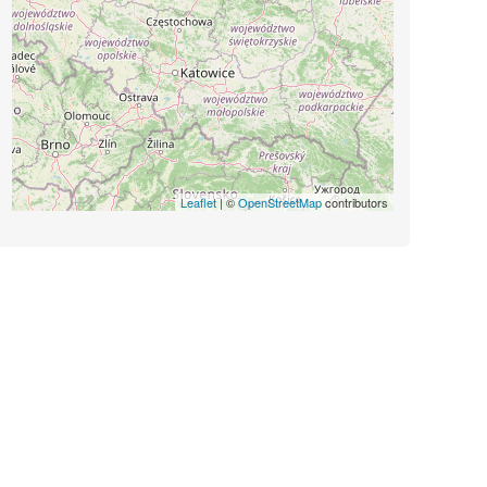
Leaflet
| ©
OpenStreetMap
contributors