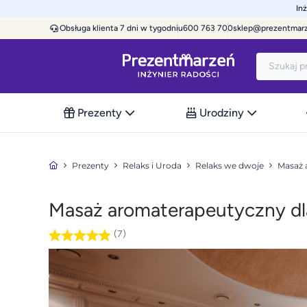
In
Obsługa klienta 7 dni w tygodniu
600 763 700
sklep@prezentmar
Prezenty
Urodziny
Prezenty
Relaks i Uroda
Relaks we dwoje
Masaż 
Masaż aromaterapeutyczny dla
(7)