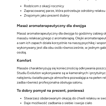
Rodzicom z okazji rocznicy
Zapracowanej parze, która potrzebuje odrobiny relaksu
Znajomym jako prezent ślubny
Masaż aromaterapeutyczny dla dwojga
Masaż aromaterapeutyczny dla dwojga to godzinny zabieg ob
masażu relaksacyjnego z aromaterapią. Olejki aromaterapeut
a sam ich zapach działa korzystnie na naszą psychikę i ws
wykonywany jest dla obu osób równocześnie, w jednym gabine
osobą.
Komfort
Masaże charakteryzują się koniecznością odkrywania poszcz
Studiu Evolution wykonywane są w kameralnych i przytulnyc
natężeniu światła panuje atmosfera pozwalająca na pełen r
zadba również profesjonalna obsługa salonu.
To dobry pomysł na prezent, ponieważ
Stwarzasz obdarowanym okazję do chwili relaksu w sw
Daje możliwość zadbania o siebie i swoje ciało