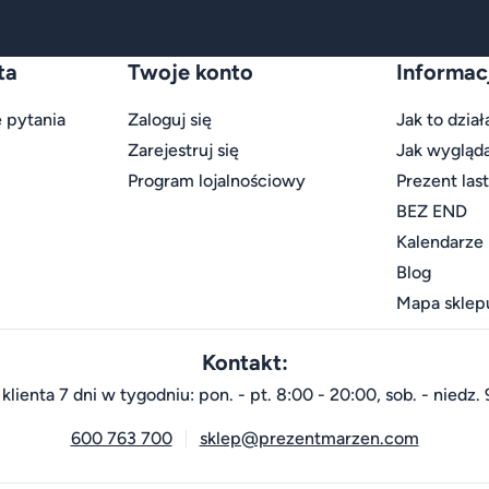
ta
Twoje konto
Informac
 pytania
Zaloguj się
Jak to dział
Zarejestruj się
Jak wygląd
Program lojalnościowy
Prezent las
BEZ END
Kalendarze
Blog
Mapa sklep
Kontakt:
klienta 7 dni w tygodniu: pon. - pt. 8:00 - 20:00, sob. - niedz. 
600 763 700
sklep@prezentmarzen.com