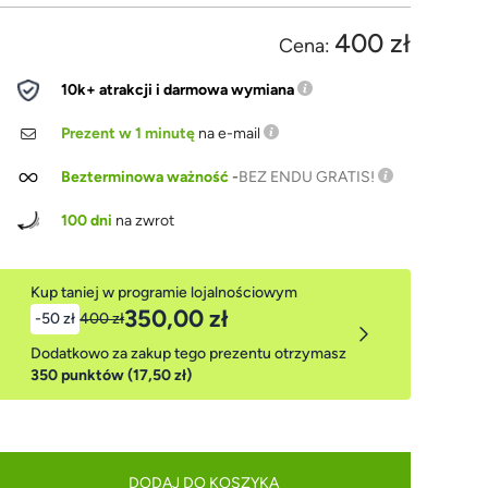
400 zł
Cena:
10k+ atrakcji i darmowa wymiana
Prezent w 1 minutę
na e-mail
Bezterminowa ważność
-
BEZ ENDU GRATIS!
100 dni
na zwrot
Kup taniej w programie lojalnościowym
350,00 zł
-50 zł
400 zł
Dodatkowo za zakup tego prezentu otrzymasz
350 punktów (17,50 zł)
DODAJ DO KOSZYKA