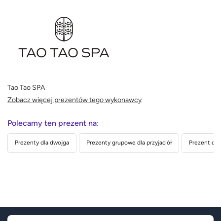
Tao Tao SPA
Zobacz więcej prezentów tego wykonawcy
Polecamy ten prezent na:
Prezenty dla dwojga
Prezenty grupowe dla przyjaciół
Prezent dla