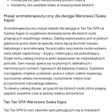
Młodej parze, jako nietuzinkowy prezent ślubny
Każdemu, kto uwielbia relaks w towarzystwie bliskich
Masaż aromaterapeutyczny dla dwojga Warszawa (Saska
Kępa)
Aromaterapeutyczny masaż balijski dla dwojga w Tao Tao SPA na
Saskiej Kępie to wyjątkowe doświadczenie dla dwóch osób
pragnących wspólnego relaksu. Zabieg wykonywany jest w jednym
gabinecie przez dwie terapeutki, które łączą techniki masażu
balijskiego z aromaterapią. Na początku sesji każda osoba wybiera
swój olejek zapachowy – kojący, relaksujący lub pobudzający.
Dzięki temu zabieg można w pełni dopasować do indywidualnych
potrzeb. Sam masaż opiera się na płynnych, delikatnych i
harmonijnych ruchach, typowych dla balijskiej tradycji. Subtelne
rozciąganie, miękkie uciskanie i praca z całym ciałem wspierają
wyciszenie układu nerwowego, rozluźnianie mięśni oraz
przywrócenie naturalnego balansu.
To idealny zabieg dla par, przyjaciół lub bliskich osób, które pragną
spędzić wspólnie czas w pełnej relaksu atmosferze.
Tao Tao SPA Warszawa Saska Kępa
Tao Tao SPA to sieć salonów specjalizujących się w masażach