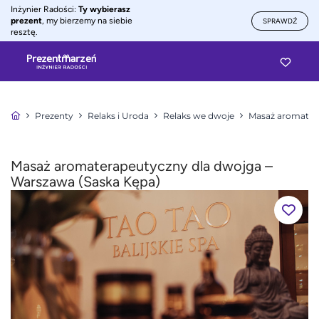
Inżynier Radości:
Ty wybierasz
prezent
, my bierzemy na siebie
SPRAWDŹ
resztę.
Prezenty
Relaks i Uroda
Relaks we dwoje
Masaż aromater
Masaż aromaterapeutyczny dla dwojga –
Warszawa (Saska Kępa)