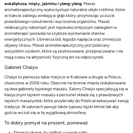
eukaliptusa, mięty, jaśminu i ylang-ylang
. Masaż
aromaterapeutyczny wykorzystuje naturalne olejki roślinne, które
w trakcie zabiegu wnikają w głąb skóry, przynosząc uczucie
prawdziwego rozluźnienia i wyciszenia organizmu. Masaż
relaksacyjny natomiast jest najskuteczniejszym zabiegiem w
aromaterapii i pozwala na szybsze wyrównanie stanów
energetycznych. Uśmierza ból, łagodzi napięcia oraz zmniejsza
objawy stresu. Masaż aromaterapeutyczny jest polecany
wszystkim osobom, które są zestresowane, przepracowane i nie
mają czasu na aktywność fizyczną ani na odpoczynek.
Gabinet Chaiyo
Chaiyo to pierwsze takie miejsce w Krakowie a drugie w Polsce,
stworzone w 2006 roku. Obecnie na terenie miasta zlokalizowane
są dwa gabinety tajskiego masażu. Salony Chaiyo specjalizują się w
klasycznym tajskim masażu a personel składa się z prawdziwych
tajskich masażystek, które przyleciały do Polski przekazywać swoją
tradycje. W salonach panuje także typowy tajski klimat tak aby
goście wczuli się w tę wyjątkową atmosferę.
To dobry pomysł na prezent, ponieważ
Stwarza okazję, by zadbać o swoje ciało