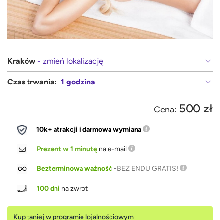
Kraków
- zmień lokalizację
Czas trwania:
1 godzina
500 zł
Cena:
10k+ atrakcji i darmowa wymiana
Prezent w 1 minutę
na e-mail
Bezterminowa ważność
-
BEZ ENDU GRATIS!
100 dni
na zwrot
Kup taniej w programie lojalnościowym