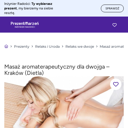
Inżynier Radości:
Ty wybierasz
prezent
, my bierzemy na siebie
SPRAWDŹ
resztę.
Prezenty
Relaks i Uroda
Relaks we dwoje
Masaż aromater
Masaż aromaterapeutyczny dla dwojga –
Kraków (Dietla)