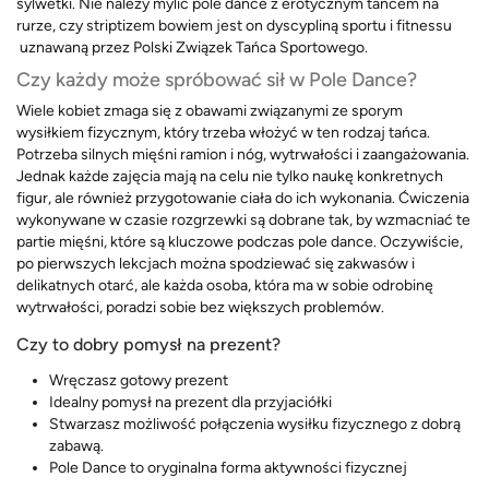
sylwetki. Nie należy mylić pole dance z erotycznym tańcem na
rurze, czy striptizem bowiem jest on dyscypliną sportu i fitnessu
uznawaną przez Polski Związek Tańca Sportowego.
Czy każdy może spróbować sił w Pole Dance?
Wiele kobiet zmaga się z obawami związanymi ze sporym
wysiłkiem fizycznym, który trzeba włożyć w ten rodzaj tańca.
Potrzeba silnych mięśni ramion i nóg, wytrwałości i zaangażowania.
Jednak każde zajęcia mają na celu nie tylko naukę konkretnych
figur, ale również przygotowanie ciała do ich wykonania. Ćwiczenia
wykonywane w czasie rozgrzewki są dobrane tak, by wzmacniać te
partie mięśni, które są kluczowe podczas pole dance. Oczywiście,
po pierwszych lekcjach można spodziewać się zakwasów i
delikatnych otarć, ale każda osoba, która ma w sobie odrobinę
wytrwałości, poradzi sobie bez większych problemów.
Czy to dobry pomysł na prezent?
Wręczasz gotowy prezent
Idealny pomysł na prezent dla przyjaciółki
Stwarzasz możliwość połączenia wysiłku fizycznego z dobrą
zabawą.
Pole Dance to oryginalna forma aktywności fizycznej