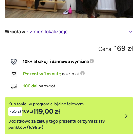
Wrocław
- zmień lokalizację
169 zł
Cena:
10k+ atrakcji i darmowa wymiana
Prezent w 1 minutę
na e-mail
100 dni
na zwrot
Kup taniej w programie lojalnościowym
119,00 zł
-50 zł
169 zł
Dodatkowo za zakup tego prezentu otrzymasz
119
punktów (5,95 zł)