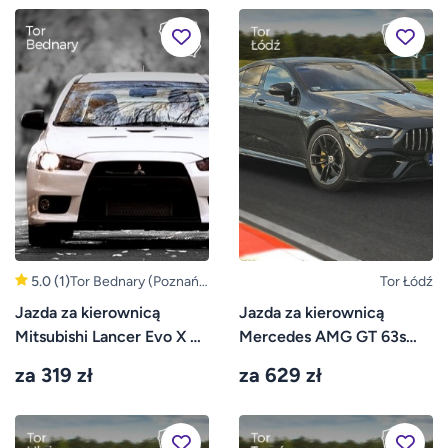
5.0
(1)
Tor Bednary (Poznań,
Tor Łódź
Gniezno)
Jazda za kierownicą
Jazda za kierownicą
Mitsubishi Lancer Evo X –
Mercedes AMG GT 63s
Tor Bednary
4door – Tor Łódź
za 319 zł
za 629 zł