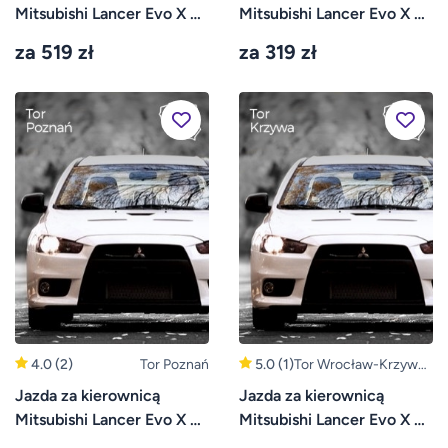
Opole)
Gdański)
Mitsubishi Lancer Evo X –
Mitsubishi Lancer Evo X –
Tor Silesia Ring
Tor Pszczółki
za 519 zł
za 319 zł
4.0
(2)
Tor Poznań
5.0
(1)
Tor Wrocław-Krzywa
(Bolesławiec,
Jazda za kierownicą
Jazda za kierownicą
Legnica)
Mitsubishi Lancer Evo X –
Mitsubishi Lancer Evo X –
Tor Poznań
Tor Krzywa