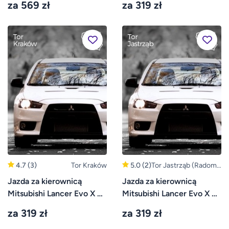
za 569 zł
za 319 zł
4.7
(3)
Tor Kraków
5.0
(2)
Tor Jastrząb (Radom,
Kielce)
Jazda za kierownicą
Jazda za kierownicą
Mitsubishi Lancer Evo X –
Mitsubishi Lancer Evo X –
Tor Kraków
Tor Jastrząb
za 319 zł
za 319 zł