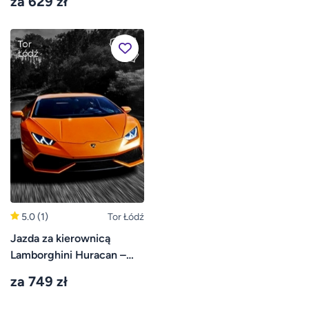
za 629 zł
Kraków
5.0
(1)
Tor Łódź
Jazda za kierownicą
Lamborghini Huracan –
Tor Łódź
za 749 zł