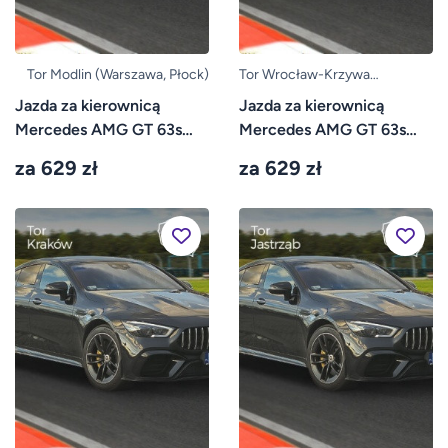
Tor Modlin (Warszawa, Płock)
Tor Wrocław-Krzywa
(Bolesławiec, Legnica)
Jazda za kierownicą
Jazda za kierownicą
Mercedes AMG GT 63s
Mercedes AMG GT 63s
4door – Tor Modlin
4door – Tor Krzywa
za 629 zł
za 629 zł
Wrocław