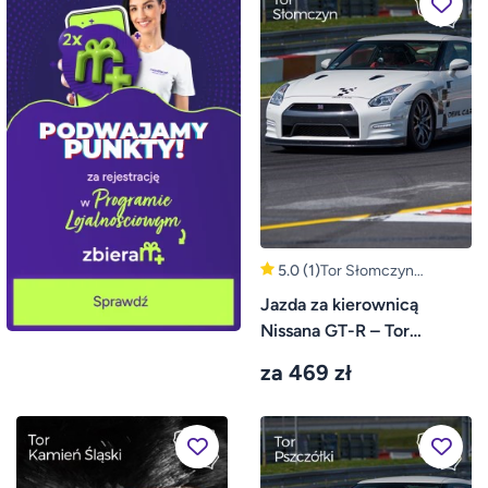
5.0
(1)
Tor Słomczyn
(Warszawa, Grójec)
Jazda za kierownicą
Nissana GT-R – Tor
Słomczyn
za 469 zł