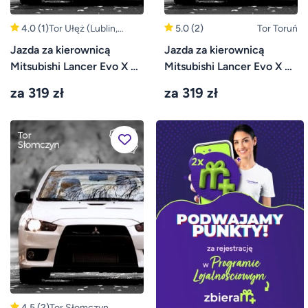
4.0
(1)
Tor Ułęż (Lublin,
5.0
(2)
Tor Toruń
Warszawa)
Jazda za kierownicą
Jazda za kierownicą
Mitsubishi Lancer Evo X –
Mitsubishi Lancer Evo X –
Tor Ułęż
Tor Toruń
za 319 zł
za 319 zł
4.5
(2)
Tor Słomczyn