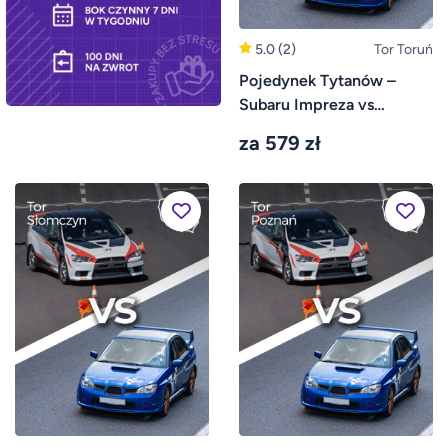
5.0
(2)
Tor Toruń
Pojedynek Tytanów –
Subaru Impreza vs
Mitsubishi Lancer – Tor
za 579 zł
Toruń