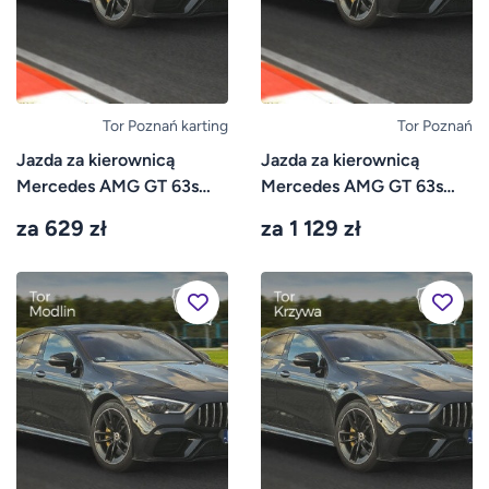
Tor Poznań karting
Tor Poznań
Jazda za kierownicą
Jazda za kierownicą
Mercedes AMG GT 63s
Mercedes AMG GT 63s
4door – Tor Poznań
4door – Tor Poznań
za 629 zł
za 1 129 zł
Karting
Główny