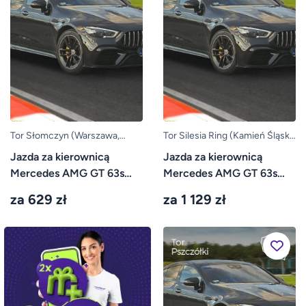
Tor Słomczyn (Warszawa,
Tor Silesia Ring (Kamień Śląski,
Grójec)
Opole)
Jazda za kierownicą
Jazda za kierownicą
Mercedes AMG GT 63s
Mercedes AMG GT 63s
4door – Tor Słomczyn
4door – Tor Silesia Ring...
za 629 zł
za 1 129 zł