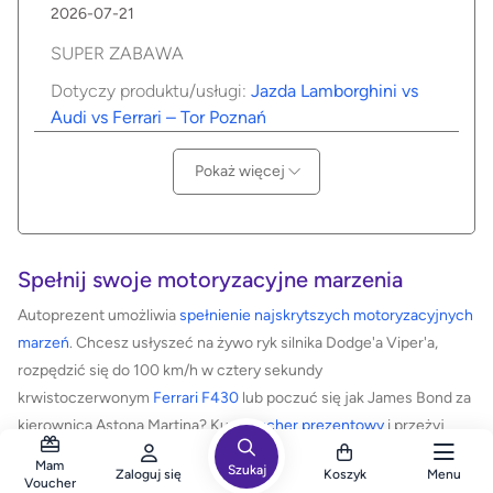
2026-07-21
SUPER ZABAWA
Dotyczy produktu/usługi:
Jazda Lamborghini vs
Audi vs Ferrari – Tor Poznań
Pokaż więcej
Spełnij swoje motoryzacyjne marzenia
Autoprezent umożliwia
spełnienie najskrytszych motoryzacyjnych
marzeń
. Chcesz usłyszeć na żywo ryk silnika Dodge'a Viper'a,
rozpędzić się do 100 km/h w cztery sekundy
krwistoczerwonym
Ferrari F430
lub poczuć się jak James Bond za
kierownicą Astona Martina? Kup
voucher prezentowy
i przeżyj
niezapomniane emocje. To doskonała niespodzianka dla bliskich,
Mam
Szukaj
Zaloguj się
Koszyk
Menu
pozwalająca cieszyć się wrażeniami za kierownicą
super
Voucher