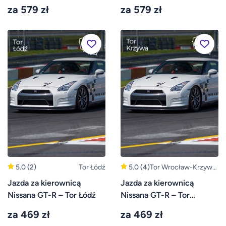
Mitsubishi Lancer – Tor
Mitsubishi Lancer w Ułężu
za 579 zł
za 579 zł
Bednary
5.0
(2)
Tor Łódź
5.0
(4)
Tor Wrocław-Krzywa
(Bolesławiec,
Jazda za kierownicą
Jazda za kierownicą
Legnica)
Nissana GT-R – Tor Łódź
Nissana GT-R – Tor
Wrocław-Krzywa
za 469 zł
za 469 zł