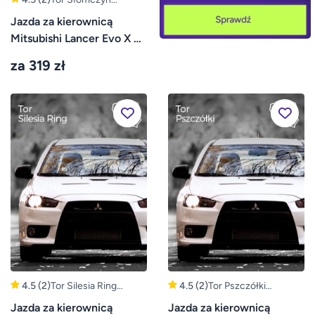
(Warszawa, Grójec)
Jazda za kierownicą
Mitsubishi Lancer Evo X –
Tor Słomczyn
za 319 zł
4.5
(2)
Tor Silesia Ring
4.5
(2)
Tor Pszczółki
(Kamień Śląski,
(Gdańsk, Pruszcz
Jazda za kierownicą
Jazda za kierownicą