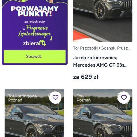
Tor Pszczółki (Gdańsk, Pruszcz
Gdański)
Jazda za kierownicą
Mercedes AMG GT 63s
4door – Tor Pszczółki
za 629 zł