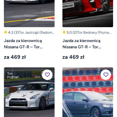
4.3
(3)
Tor Jastrząb (Radom,
5.0
(2)
Tor Bednary (Poznań,
Kielce)
Gniezno)
Jazda za kierownicą
Jazda za kierownicą
Nissana GT-R – Tor
Nissana GT-R – Tor
Jastrząb
Bednary
za 469 zł
za 469 zł