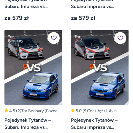
Subaru Impreza vs
Subaru Impreza vs
Mitsubishi Lancer – Tor
Mitsubishi Lancer – Tor
za 579 zł
za 579 zł
Kraków
Jastrząb
4.5
(2)
Tor Bednary (Poznań,
5.0
(9)
Tor Ułęż (Lublin,
Gniezno)
Warszawa)
Pojedynek Tytanów –
Pojedynek Tytanów –
Subaru Impreza vs
Subaru Impreza vs