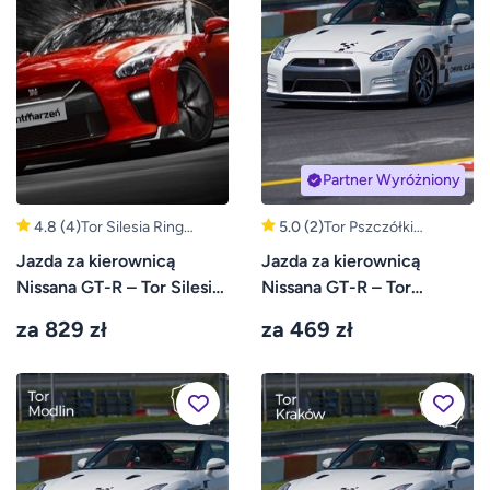
Partner Wyróżniony
4.8
(4)
Tor Silesia Ring
5.0
(2)
Tor Pszczółki
(Kamień Śląski,
(Gdańsk, Pruszcz
Jazda za kierownicą
Jazda za kierownicą
Opole)
Gdański)
Nissana GT-R – Tor Silesia
Nissana GT-R – Tor
Ring
Pszczółki
za 829 zł
za 469 zł