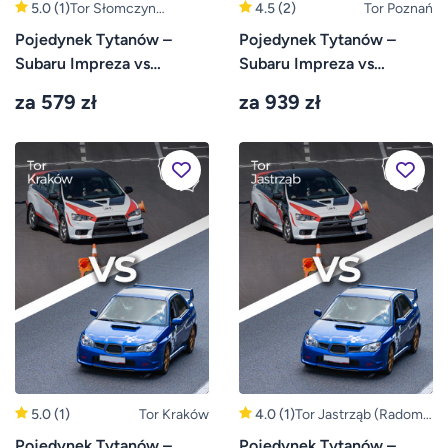
5.0
(1)
Tor Słomczyn
4.5
(2)
Tor Poznań
(Warszawa, Grójec)
Pojedynek Tytanów –
Pojedynek Tytanów –
Subaru Impreza vs
Subaru Impreza vs
Mitsubishi Lancer – Tor
Mitsubishi Lancer – Tor
za 579 zł
za 939 zł
Słomczyn
Poznań
5.0
(1)
Tor Kraków
4.0
(1)
Tor Jastrząb (Radom,
Kielce)
Pojedynek Tytanów –
Pojedynek Tytanów –