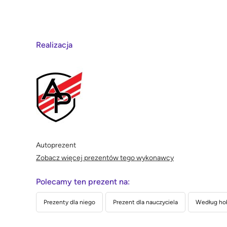
Realizacja
Autoprezent
Zobacz więcej prezentów tego wykonawcy
Polecamy ten prezent na:
Prezenty dla niego
Prezent dla nauczyciela
Według ho