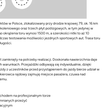
tów w Polsce, zlokalizowany przy drodze krajowej 79, ok. 16 km
zkoleniowego oraz trzech płyt poślizgowych, w tym jedynej w
o okrążenia toru wynosi 1500 m, a szerokości nitki to aż 10
czas testowania możliwości jezdnych sportowych aut. Trasa toru
ługości.
st zamknięty na potrzeby realizacji. Doskonała nawierzchnia daje
warunkach. Przejażdżki odbywają się indywidualnie, dzięki
żdy z uczestników przed przystąpieniem do jazdy bierze udział w
y kierowca rajdowy zajmuję miejsce pasażera, czuwa nad
cemu.
ochodem na profesjonalnym torze
omnianych przeżyć
zacyjnym