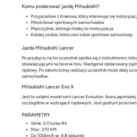
Komu podarować jazdę Mitsubishi?
Przyjacielowi z Krakowa, który interesuje się motoryzac
Miłośnikowi sportowych samochodów
Mężczyźnie, którego hobby to motoryzacja
Każdej osobie, która ceni sobie sportowe samochody
Jazda Mitsubishi Lancer
Po przybyciu na tor uczestnik spotka się z instruktorem, kt
obowiązującymi na terenie toru. Następnie obdarowany zajmi
rajdowy. Po zakończonej realizacji uczestnik może dalej uc
samochodów.
Mitsubishi Lancer Evo X
Jest to ostatni model serii Lancer Evolution. Ikona japoński
szczególnie w wyścigach rajdowych. Jest godnym przeciwni
PARAMETRY
Silnik: 2.0 turbo R4
Moc: 370 KM
Do 100km/h w: 4,8 sekundy