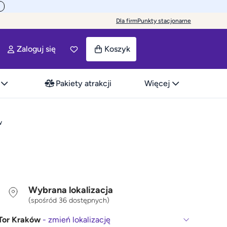
Dla firm
Punkty stacjonarne
Zaloguj się
Koszyk
Pakiety atrakcji
Więcej
w
Wybrana lokalizacja
(spośród 36 dostępnych)
Tor Kraków
- zmień lokalizację