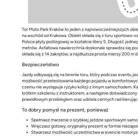
Tor Moto Park Kraków to jeden z najnowocześniejszych obiek
na wschód od Krakowa. Obiekt składa się z toru sportowo-s
Polsce płyty poślizgowej w kształcie litery S. Długość jedneg
metrów. Asfaltowa nawierzchnia doskonale sprawdza się pod
składa się z 14 zakrętów, a najdłuższa prosta mierzy 200 m d
Bezpieczeństwo
Jazdy odbywają się na terenie toru, który podczas eventu je
możliwość przetestowania każdego pojazdu w komfortowych 
czemu nie występuje ryzyko kolizji z innym samochodem. Ka
krótkim szkoleniu z instruktorem, a następnie doświadczon
prawidłowym przebiegiem oraz udziela cennych rad kierują
To dobry pomysł na prezent, ponieważ
Spełniasz marzenie o szybkiej jeździe sportowym sam
Wręczasz gotowy, oryginalny prezent w formie niezap
Stwarzasz możliwość uczestnictwa w evencie motory