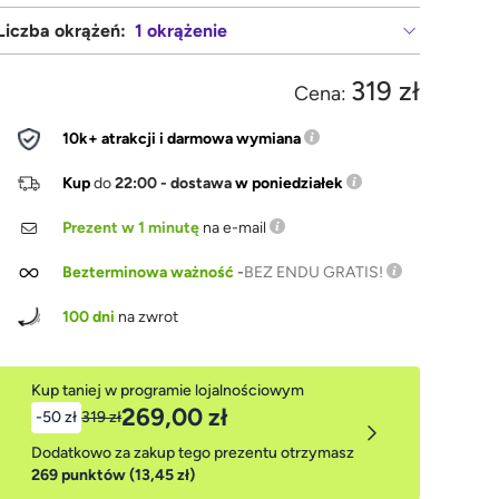
Liczba okrążeń:
1 okrążenie
319 zł
Cena:
10k+ atrakcji i darmowa wymiana
Kup
do
22:00 - dostawa
w poniedziałek
Prezent w 1 minutę
na e-mail
Bezterminowa ważność
-
BEZ ENDU GRATIS!
100 dni
na zwrot
Kup taniej w programie lojalnościowym
269,00 zł
-50 zł
319 zł
Dodatkowo za zakup tego prezentu otrzymasz
269 punktów (13,45 zł)