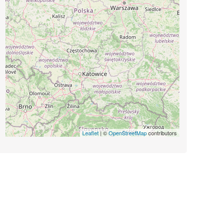
Leaflet
| ©
OpenStreetMap
contributors