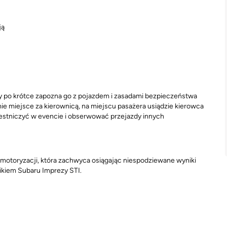
ją
óry po krótce zapozna go z pojazdem i zasadami bezpieczeństwa
e miejsce za kierownicą, na miejscu pasażera usiądzie kierowca
zestniczyć w evencie i obserwować przejazdy innych
ej motoryzacji, która zachwyca osiągając niespodziewane wyniki
kiem Subaru Imprezy STI.