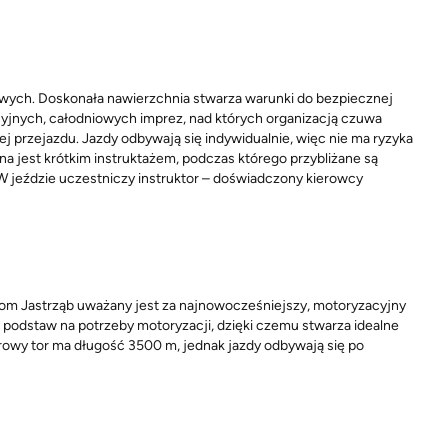
owych. Doskonała nawierzchnia stwarza warunki do bezpiecznej
yjnych, całodniowych imprez, nad których organizacją czuwa
j przejazdu. Jazdy odbywają się indywidualnie, więc nie ma ryzyka
a jest krótkim instruktażem, podczas którego przybliżane są
W jeździe uczestniczy instruktor – doświadczony kierowcy
drom Jastrząb uważany jest za najnowocześniejszy, motoryzacyjny
 podstaw na potrzeby motoryzacji, dzięki czemu stwarza idealne
owy tor ma długość 3500 m, jednak jazdy odbywają się po