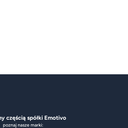
y częścią spółki Emotivo
poznaj nasze marki: