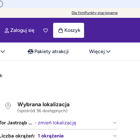
Dla firm
Punkty stacjonarne
Zaloguj się
Koszyk
Pakiety atrakcji
Więcej
ąb
Wybrana lokalizacja
(spośród 36 dostępnych)
Tor Jastrząb (Radom, Kielce)
- zmień lokalizację
Liczba okrążeń:
1 okrążenie