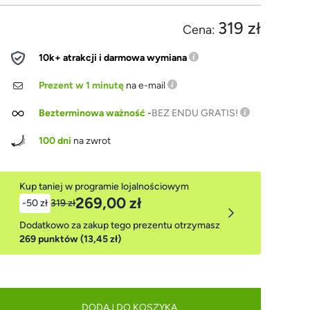
319 zł
Cena:
10k+ atrakcji i darmowa wymiana
Prezent w 1 minutę
na e-mail
Bezterminowa ważność
-
BEZ ENDU GRATIS!
100 dni
na zwrot
Kup taniej w programie lojalnościowym
269,00 zł
-50 zł
319 zł
Dodatkowo za zakup tego prezentu otrzymasz
269 punktów (13,45 zł)
DODAJ DO KOSZYKA