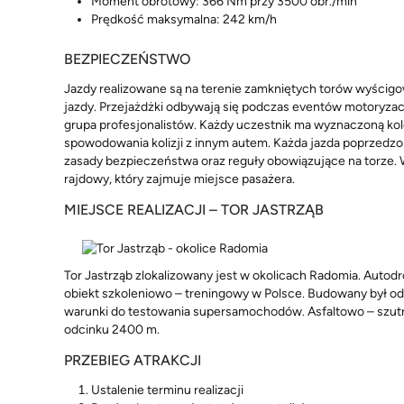
Moment obrotowy: 366 Nm przy 3500 obr./min
Prędkość maksymalna: 242 km/h
BEZPIECZEŃSTWO
Jazdy realizowane są na terenie zamkniętych torów wyścig
jazdy. Przejażdżki odbywają się podczas eventów motoryzac
grupa profesjonalistów. Każdy uczestnik ma wyznaczoną kole
spowodowania kolizji z innym autem. Każda jazda poprzedzon
zasady bezpieczeństwa oraz reguły obowiązujące na torze. 
rajdowy, który zajmuje miejsce pasażera.
MIEJSCE REALIZACJI – TOR JASTRZĄB
Tor Jastrząb zlokalizowany jest w okolicach Radomia. Auto
obiekt szkoleniowo – treningowy w Polsce. Budowany był od
warunki do testowania supersamochodów. Asfaltowo – szutr
odcinku 2400 m.
PRZEBIEG ATRAKCJI
Ustalenie terminu realizacji