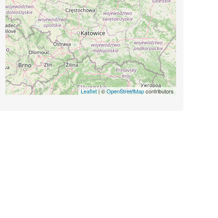
Leaflet
| ©
OpenStreetMap
contributors