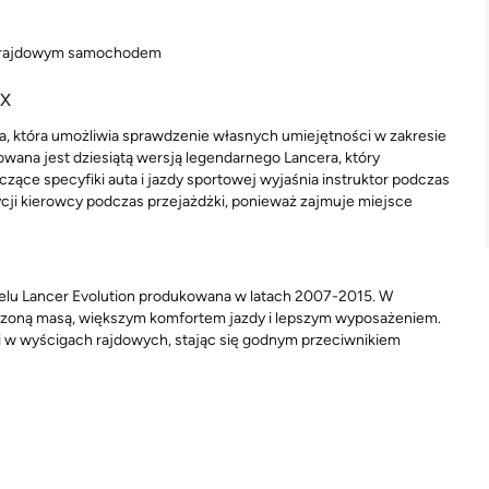
ie rajdowym samochodem
 X
cja, która umożliwia sprawdzenie własnych umiejętności w zakresie
owana jest dziesiątą wersją legendarnego Lancera, który
zące specyfiki auta i jazdy sportowej wyjaśnia instruktor podczas
zycji kierowcy podczas przejażdżki, ponieważ zajmuje miejsce
odelu Lancer Evolution produkowana w latach 2007-2015. W
szoną masą, większym komfortem jazdy i lepszym wyposażeniem.
i w wyścigach rajdowych, stając się godnym przeciwnikiem