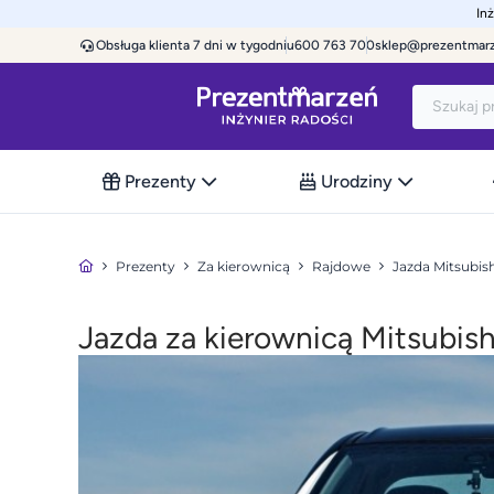
In
Obsługa klienta 7 dni w tygodniu
600 763 700
sklep@prezentmar
Prezenty
Urodziny
Prezenty
Za kierownicą
Rajdowe
Jazda Mitsubis
Jazda za kierownicą Mitsubish