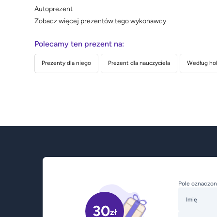
Autoprezent
Zobacz więcej prezentów tego wykonawcy
Polecamy ten prezent na:
Prezenty dla niego
Prezent dla nauczyciela
Według ho
Pole oznaczon
Imię
30
zł