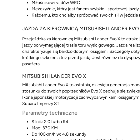
Miłośnikowi rajdów WRC
Mężczyźnie, który jest fanem szybkiej, sportowej jazdy
Każdemu, kto chciałby spróbować swoich sił w jeźdz
JAZDA ZA KIEROWNICĄ MITSUBISHI LANCER EVO
Przejażdżka za kierownicą Mitsubishi Lancer Evo X to atrak
jazdy po wymagającej trasie toru wyścigowego. Jazda realiz
charakteryzuje się bardzo dobrymi osiągami. Szczegóły dotyc
krótkiego szkolenia tuż przed jazdą. Jest również do dyspo
pasażera.
MITSUBISHI LANCER EVO X
Mitsubishi Lancer Evo X to ostatnia, dziesiąta generacja m
stosunku do swoich poprzedników Evo X cechuje się zwięk
Ikona japońskiej motoryzacji zachwyca wynikami osiąganym
Subaru Imprezy STI.
Parametry techniczne
Silnik: 2.0 turbo R4
Moc: 370 KM
Do 100km/h w: 4,8 sekundy