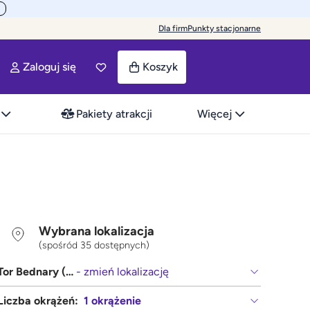
Dla firm
Punkty stacjonarne
Zaloguj się
Koszyk
Pakiety atrakcji
Więcej
Wybrana lokalizacja
(spośród 35 dostępnych)
Tor Bednary (Poznań, Gniezno)
- zmień lokalizację
Liczba okrążeń:
1 okrążenie