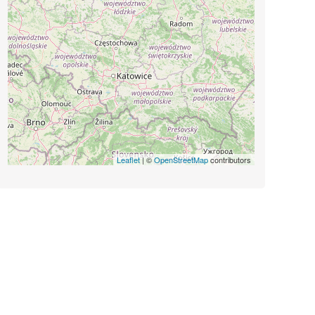
Leaflet
| ©
OpenStreetMap
contributors