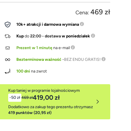
469 zł
Cena:
10k+ atrakcji i darmowa wymiana
Kup
do
22:00 - dostawa
w poniedziałek
Prezent w 1 minutę
na e-mail
Bezterminowa ważność
-
BEZ ENDU GRATIS!
100 dni
na zwrot
Kup taniej w programie lojalnościowym
419,00 zł
-50 zł
469 zł
Dodatkowo za zakup tego prezentu otrzymasz
419 punktów (20,95 zł)