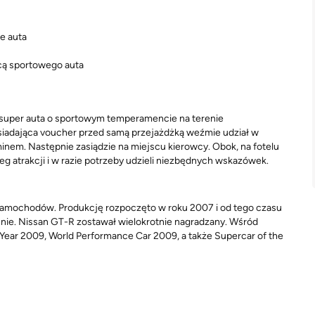
ne auta
icą sportowego auta
 super auta o sportowym temperamencie na terenie
iadająca voucher przed samą przejażdżką weźmie udział w
inem. Następnie zasiądzie na miejscu kierowcy. Obok, na fotelu
ieg atrakcji i w razie potrzeby udzieli niezbędnych wskazówek.
r samochodów. Produkcję rozpoczęto w roku 2007 i od tego czasu
nie. Nissan GT-R zostawał wielokrotnie nagradzany. Wśród
 Year 2009, World Performance Car 2009, a także Supercar of the