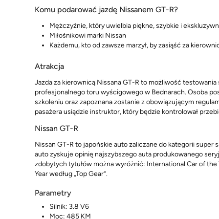
Komu podarować jazdę Nissanem GT-R?
Mężczyźnie, który uwielbia piękne, szybkie i ekskluzyw
Miłośnikowi marki Nissan
Każdemu, kto od zawsze marzył, by zasiąść za kierown
Atrakcja
Jazda za kierownicą Nissana GT-R to możliwość testowania
profesjonalnego toru wyścigowego w Bednarach. Osoba pos
szkoleniu oraz zapoznana zostanie z obowiązującym regulam
pasażera usiądzie instruktor, który będzie kontrolował przeb
Nissan GT-R
Nissan GT-R to japońskie auto zaliczane do kategorii supe
auto zyskuje opinię najszybszego auta produkowanego seryj
zdobytych tytułów można wyróżnić: International Car of the
Year według „Top Gear”.
Parametry
Silnik: 3.8 V6
Moc: 485 KM