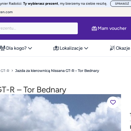
żynier Radości:
Ty wybierasz prezent
, my bierzemy na siebie resztę.
SPRAWDŹ
zen.com
Mam voucher
Dla kogo?
Lokalizacje
Okazje
 GT-R
Jazda za kierownicą Nissana GT-R – Tor Bednary
GT-R – Tor Bednary