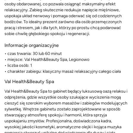
osoby obdarowanej, co pozwala osiągnąć maksymalny efekt
relaksacyjny. Zabieg skutecznie redukuje napięcie mięśniowe,
uspokaja układ nerwowy i pomaga oderwać się od codziennych
bodźców. To idealny prezent zarówno dla osób przemęczonych
pracą i stresem, jak i dla tych, którzy po prostu chcą podarować
sobie chwilę głębokiego spokoju i regeneracji.
Informacje organizacyjne
• czas trwania: 30 lub 60 minut
• miejsce: Val Health&Beauty Spa, Legionowo
• liczba osób: 1
• charakter zabiegu: klasyczny masaż relaksacyjny całego ciała
Val Health&Beauty Spa
Val Health&Beauty Spa to gabinet będący luksusową oazą relaksu i
odprężenia, gdzie wszystkie osoby szukające wyciszenia mogą
cieszyć się szerokim wyborem masażów i zabiegów modelujących
sylwetkę. Wnętrze gabinetu zostało zaprojektowane w sposób
stwarzający atmosferę spokoju i harmonii, która sprzyja
uspokajaniu zmysłów. Profesjonalna, doświadczona kadra,
wysokiej jakości kosmetyki, aromatyczne olejki i kojąca muzyka
pomagają stworzyć unikalne doświadczenie dla duszy i ciała,