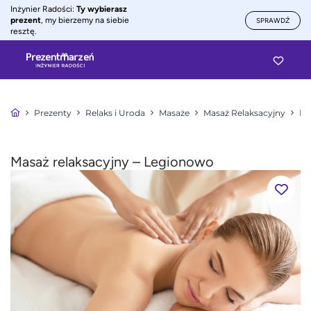
Inżynier Radości:
Ty wybierasz
prezent
, my bierzemy na siebie
SPRAWDŹ
resztę.
Prezenty
Relaks i Uroda
Masaże
Masaż Relaksacyjny
Ma
Masaż relaksacyjny – Legionowo