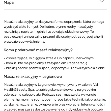
Mapa
Masaż relaksacyjny to klasyczna forma odprężenia, która pomaga
wyciszyć ciało i umysł. Delikatne, płynne ruchy masażysty
rozluźniają napięte mięśnie i uspokajają układ nerwowy. To
bezpieczny i uniwersalny prezent dla osoby potrzebującej chwili
prawdziwego wytchnienia.
Komu podarować masaż relaksacyjny?
• osobie żyjącej w ciągłym stresie lub napięciu nerwowym
• komuś, kto ma problemy z zasypianiem i regeneracją
• bliskiej osobie potrzebującej odpoczynku i chwili tylko dla siebie
Masaż relaksacyjny – Legionowo
Masaż relaksacyjny w Legionowie, wykonywany w salonie Val
Health&Beauty Spa, to zabieg skoncentrowany na głębokim
odprężeniu całego ciała. Podczas sesji masażysta wykonuje
płynne, harmonijne ruchy, obejmujące takie techniki jak głaskanie,
uciskanie, rozcieranie, oklepywanie oraz wibracje. Intensywność i
przebieg masażu są dostosowywane do indywidualnych potrzeb