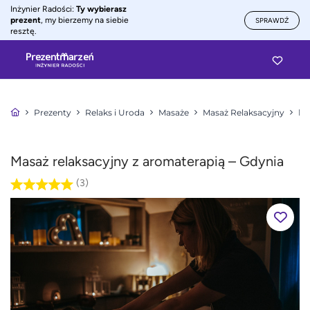
Inżynier Radości:
Ty wybierasz
prezent
, my bierzemy na siebie
SPRAWDŹ
resztę.
Prezenty
Relaks i Uroda
Masaże
Masaż Relaksacyjny
Ma
Masaż relaksacyjny z aromaterapią – Gdynia
(3)