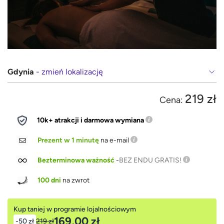
Gdynia
- zmień lokalizację
219 zł
Cena:
10k+ atrakcji i darmowa wymiana
Prezent w 1 minutę
na e-mail
Bezterminowa ważność
-
BEZ ENDU GRATIS!
100 dni
na zwrot
Kup taniej w programie lojalnościowym
169,00 zł
-50 zł
219 zł