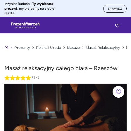
Inżynier Radości:
Ty wybierasz
prezent
, my bierzemy na siebie
SPRAWDŹ
resztę.
Prezenty
Relaks i Uroda
Masaże
Masaż Relaksacyjny
Ma
Masaż relaksacyjny całego ciała – Rzeszów
(17)