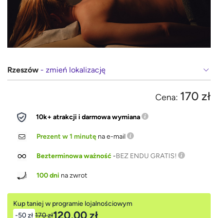
Rzeszów
- zmień lokalizację
170 zł
Cena:
10k+ atrakcji i darmowa wymiana
Prezent w 1 minutę
na e-mail
Bezterminowa ważność
-
BEZ ENDU GRATIS!
100 dni
na zwrot
Kup taniej w programie lojalnościowym
120,00 zł
-50 zł
170 zł