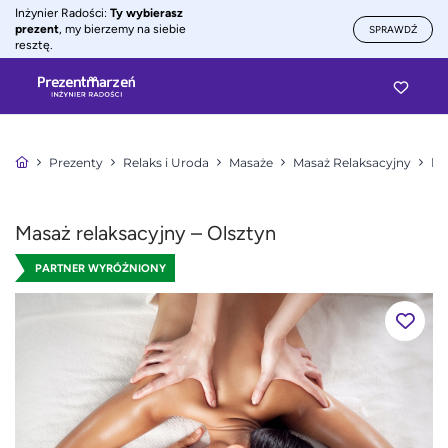
Inżynier Radości:
Ty wybierasz
prezent
, my bierzemy na siebie
SPRAWDŹ
resztę.
Prezenty
Relaks i Uroda
Masaże
Masaż Relaksacyjny
Ma
Masaż relaksacyjny – Olsztyn
PARTNER WYRÓŻNIONY