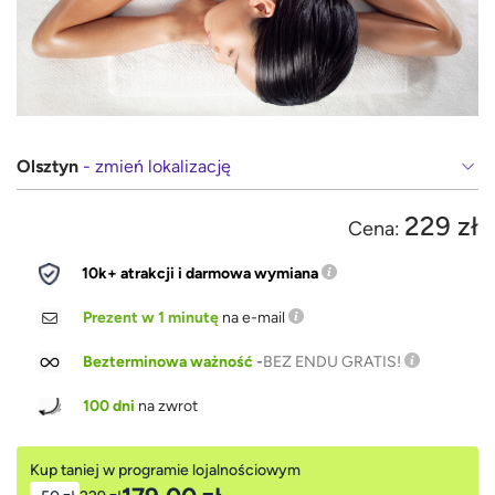
Olsztyn
- zmień lokalizację
229 zł
Cena:
10k+ atrakcji i darmowa wymiana
Prezent w 1 minutę
na e-mail
Bezterminowa ważność
-
BEZ ENDU GRATIS!
100 dni
na zwrot
Kup taniej w programie lojalnościowym