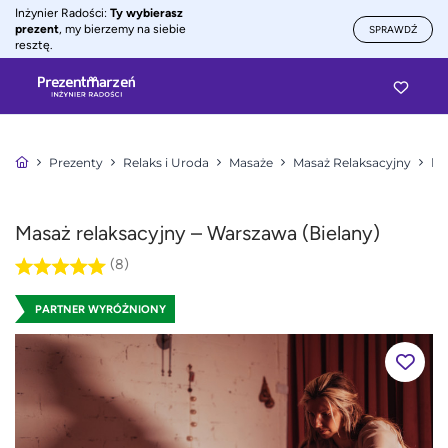
Inżynier Radości:
Ty wybierasz
prezent
, my bierzemy na siebie
SPRAWDŹ
resztę.
Prezenty
Relaks i Uroda
Masaże
Masaż Relaksacyjny
Ma
Masaż relaksacyjny – Warszawa (Bielany)
(8)
PARTNER WYRÓŻNIONY