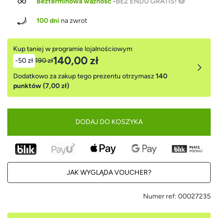
Bezterminowa ważność
-
BEZ ENDU GRATIS!
100 dni
na zwrot
Kup taniej w programie lojalnościowym
140,00 zł
-50 zł
190 zł
Dodatkowo za zakup tego prezentu otrzymasz
140
punktów (7,00 zł)
DODAJ DO KOSZYKA
JAK WYGLĄDA VOUCHER?
Numer ref:
00027235