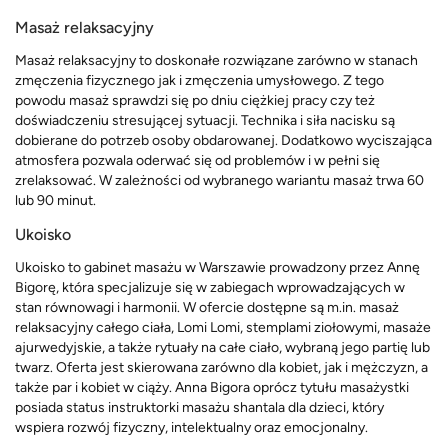
Masaż relaksacyjny
Masaż relaksacyjny to doskonałe rozwiązane zarówno w stanach
zmęczenia fizycznego jak i zmęczenia umysłowego. Z tego
powodu masaż sprawdzi się po dniu ciężkiej pracy czy też
doświadczeniu stresującej sytuacji. Technika i siła nacisku są
dobierane do potrzeb osoby obdarowanej. Dodatkowo wyciszająca
atmosfera pozwala oderwać się od problemów i w pełni się
zrelaksować. W zależności od wybranego wariantu masaż trwa 60
lub 90 minut.
Ukoisko
Ukoisko to gabinet masażu w Warszawie prowadzony przez Annę
Bigorę, która specjalizuje się w zabiegach wprowadzających w
stan równowagi i harmonii. W ofercie dostępne są m.in. masaż
relaksacyjny całego ciała, Lomi Lomi, stemplami ziołowymi, masaże
ajurwedyjskie, a także rytuały na całe ciało, wybraną jego partię lub
twarz. Oferta jest skierowana zarówno dla kobiet, jak i mężczyzn, a
także par i kobiet w ciąży. Anna Bigora oprócz tytułu masażystki
posiada status instruktorki masażu shantala dla dzieci, który
wspiera rozwój fizyczny, intelektualny oraz emocjonalny.