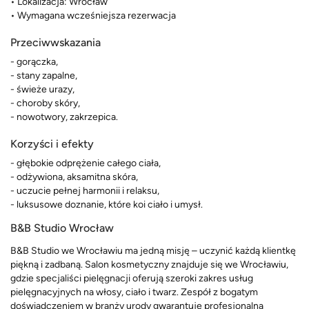
• Lokalizacja: Wrocław
• Wymagana wcześniejsza rezerwacja
Przeciwwskazania
- gorączka,
- stany zapalne,
- świeże urazy,
- choroby skóry,
- nowotwory, zakrzepica.
Korzyści i efekty
- głębokie odprężenie całego ciała,
- odżywiona, aksamitna skóra,
- uczucie pełnej harmonii i relaksu,
- luksusowe doznanie, które koi ciało i umysł.
B&B Studio Wrocław
B&B Studio we Wrocławiu ma jedną misję – uczynić każdą klientkę
piękną i zadbaną. Salon kosmetyczny znajduje się we Wrocławiu,
gdzie specjaliści pielęgnacji oferują szeroki zakres usług
pielęgnacyjnych na włosy, ciało i twarz. Zespół z bogatym
doświadczeniem w branży urody gwarantuje profesjonalną