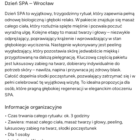
Dzień SPA – Wrocław
Dzień SPA to wyjątkowy, trzygodzinny rytuał, który zapewnia pełną
odnowę biologiczną i głęboki relaks. W pakiecie znajduje się masaż
całego ciała, który rozluźnia spięte mięśnie i pozwala poczuć
wyraźną ulgę. Kolejne etapy to masaż twarzy i głowy – niezwykle
odprężający, poprawiający krążenie i wprowadzający w stan
głębokiego wyciszenia. Następnie wykonywany jest peeling
wygładzający, który pozostawia skórę jedwabiście miękką i
przygotowaną na dalszą pielęgnację. Kluczową częścią pakietu
jest luksusowy zabieg na twarz, dobierany indywidualnie do
potrzeb skóry – nawilża, napina i przywraca jej zdrowy blask.
Całość dopełnia słodki poczęstunek, pozwalający zatrzymać się i w
pełni celebrować tę wyjątkową wizytę. To idealna propozycja dla
osób, które pragną głębokiej regeneracji w eleganckim otoczeniu
SPA.
Informacje organizacyjne
• Czas trwania całego rytuału: ok. 3 godziny
• Zawiera: masaż całego ciała, masaż twarzy i głowy, peeling,
luksusowy zabieg na twarz, słodki poczęstunek
• Dla 1 osoby