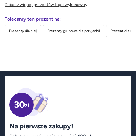
Zobacz więcej prezentów tego wykonawcy
Polecamy ten prezent na:
Prezenty dla niej
Prezenty grupowe dla przyjaciół
Prezent dla nau
30
zł
Na pierwsze zakupy!