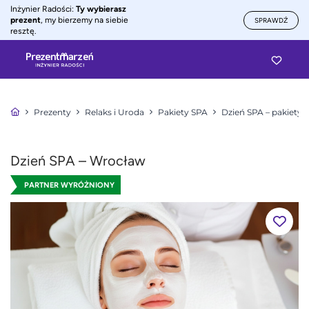
Inżynier Radości:
Ty wybierasz
prezent
, my bierzemy na siebie
SPRAWDŹ
resztę.
Prezenty
Relaks i Uroda
Pakiety SPA
Dzień SPA – pakiety
Dzień SPA – Wrocław
PARTNER WYRÓŻNIONY