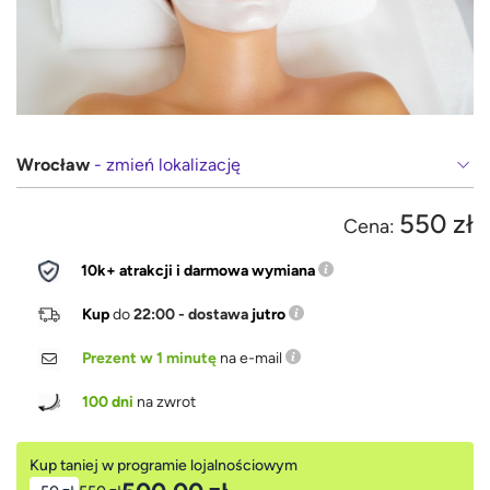
Wrocław
- zmień lokalizację
550 zł
Cena:
10k+ atrakcji i darmowa wymiana
Kup
do
22:00 - dostawa
jutro
Prezent w 1 minutę
na e-mail
100 dni
na zwrot
Kup taniej w programie lojalnościowym