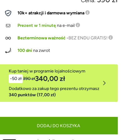
Cena:
10k+ atrakcji i darmowa wymiana
Prezent w 1 minutę
na e-mail
Bezterminowa ważność
-
BEZ ENDU GRATIS!
100 dni
na zwrot
Kup taniej w programie lojalnościowym
340,00 zł
-50 zł
390 zł
Dodatkowo za zakup tego prezentu otrzymasz
340 punktów (17,00 zł)
DODAJ DO KOSZYKA