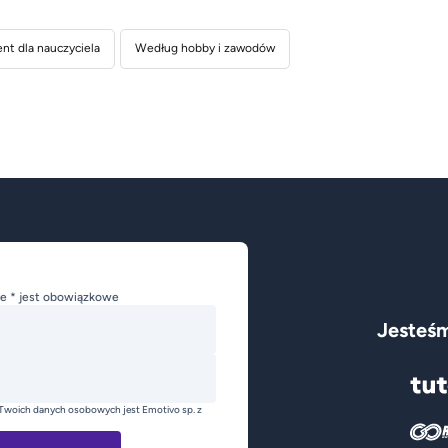
nt dla nauczyciela
Według hobby i zawodów
e * jest obowiązkowe
Jesteśm
Twoich danych osobowych jest Emotivo sp. z