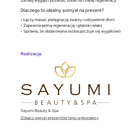
zdrowy wygląd i pozwolić sobie na chwilę regeneracji.
Dlaczego to idealny pomysł na prezent?
• Łączy masaż, pielęgnację twarzy i odżywienie dłoni
• Zapewnia pełną regenerację i głęboki relaks
• Sprawia, że obdarowana osoba poczuje się wyjątkowo
Realizacja
Sayumi Beauty & Spa
Zobacz więcej prezentów tego wykonawcy