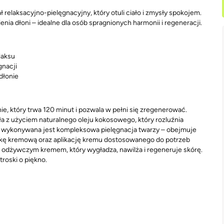
relaksacyjno-pielęgnacyjny, który otuli ciało i zmysły spokojem.
nia dłoni – idealne dla osób spragnionych harmonii i regeneracji.
laksu
gnacji
dłonie
e, który trwa 120 minut i pozwala w pełni się zregenerować.
 z użyciem naturalnego oleju kokosowego, który rozluźnia
e wykonywana jest kompleksowa pielęgnacja twarzy – obejmuje
askę kremową oraz aplikację kremu dostosowanego do potrzeb
z odżywczym kremem, który wygładza, nawilża i regeneruje skórę.
troski o piękno.