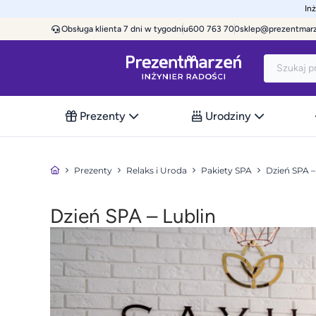
In
Obsługa klienta 7 dni w tygodniu
600 763 700
sklep@prezentmar
Prezenty
Urodziny
Prezenty
Relaks i Uroda
Pakiety SPA
Dzień SPA 
Dzień SPA – Lublin