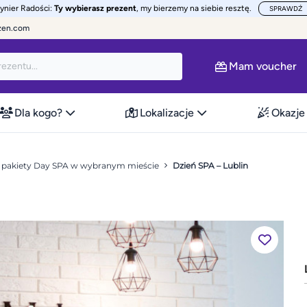
żynier Radości:
Ty wybierasz prezent
, my bierzemy na siebie resztę.
SPRAWDŹ
zen.com
Mam voucher
Dla kogo?
Lokalizacje
Okazje
– pakiety Day SPA w wybranym mieście
Dzień SPA – Lublin