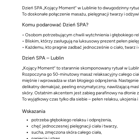
Dzień SPA „Kojący Moment” w Lublinie to dwugodzinny rytuał 
To doskonałe połączenie masażu, pielęgnacji twarzy i odżywie
Komu podarować Dzień SPA?
• Osobom potrzebującym chwili wytchnienia i głębokiego re
• Bliskim, którzy zasługują na luksusowy prezent pełen pielę
• Każdemu, kto pragnie zadbać jednocześnie o ciało, twarz i 
Dzień SPA – Lublin
„Kojący Moment” to starannie skomponowany rytuał w Lublini
Rozpoczyna go 50-minutowy masaż relaksacyjny całego ciała
mięśnie i wprowadza w stan błogiego odprężenia. Następni
delikatny demakijaż, peeling enzymatyczny, nawilżającą m
skóry. Ostatnim akcentem jest zabieg parafinowy na dłonie 
To wyjątkowy czas tylko dla siebie – pełen relaksu, ukojenia i 
Wskazania
potrzeba głębokiego relaksu i odprężenia,
chęć jednoczesnej pielęgnacji ciała i twarzy,
sucha, zmęczona skóra całego ciała,
napięcia i stres,