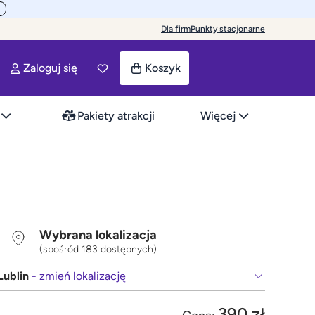
Dla firm
Punkty stacjonarne
Zaloguj się
Koszyk
Pakiety atrakcji
Więcej
Wybrana lokalizacja
(spośród 183 dostępnych)
Lublin
- zmień lokalizację
390 zł