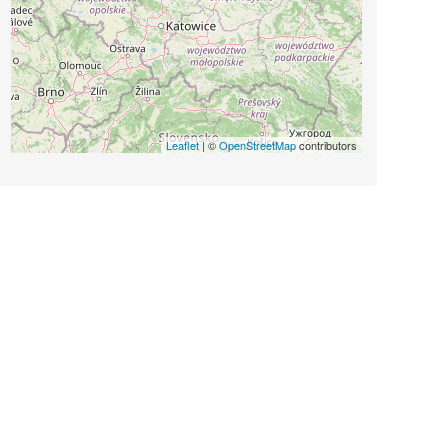
Leaflet
| ©
OpenStreetMap
contributors