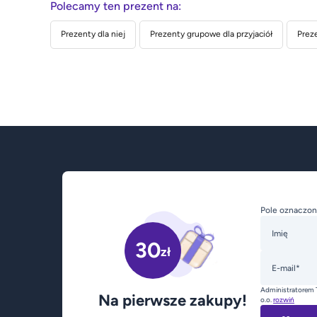
Polecamy ten prezent na:
Prezenty dla niej
Prezenty grupowe dla przyjaciół
Preze
Pole oznaczon
Imię
30
zł
E-mail*
Administratorem 
Na pierwsze zakupy!
o.o.
rozwiń