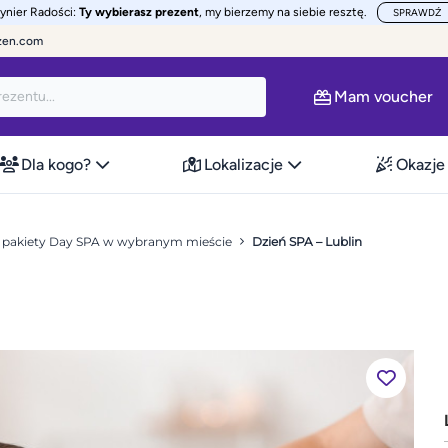
żynier Radości:
Ty wybierasz prezent
, my bierzemy na siebie resztę.
SPRAWDŹ
zen.com
Mam voucher
Dla kogo?
Lokalizacje
Okazje
– pakiety Day SPA w wybranym mieście
Dzień SPA – Lublin