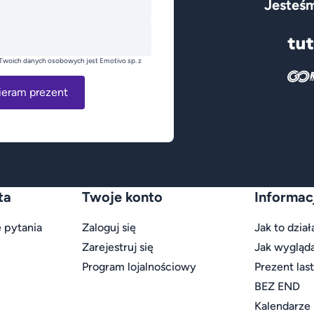
Jesteśm
Twoich danych osobowych jest Emotivo sp. z
ieram prezent
ta
Twoje konto
Informac
 pytania
Zaloguj się
Jak to dział
Zarejestruj się
Jak wygląd
Program lojalnościowy
Prezent las
BEZ END
Kalendarze