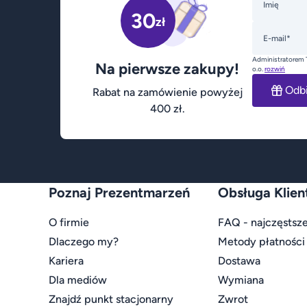
Imię
30
zł
E-mail*
Administratorem 
Na pierwsze zakupy!
o.o.
rozwiń
Odb
Rabat na zamówienie powyżej
400 zł.
Poznaj Prezentmarzeń
Obsługa Klien
O firmie
FAQ - najczęstsze
Dlaczego my?
Metody płatności
Kariera
Dostawa
Dla mediów
Wymiana
Znajdź punkt stacjonarny
Zwrot