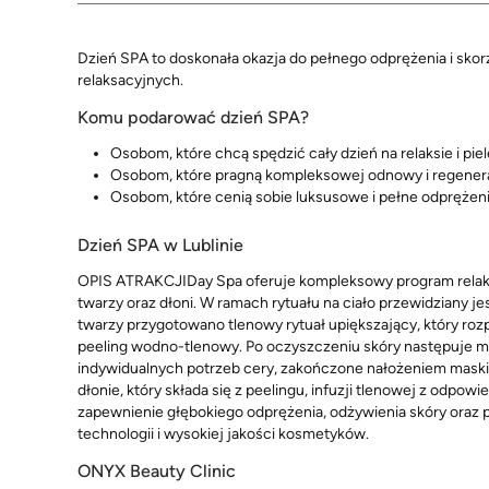
Dzień SPA to doskonała okazja do pełnego odprężenia i skor
relaksacyjnych.
Komu podarować dzień SPA?
Osobom, które chcą spędzić cały dzień na relaksie i pielę
Osobom, które pragną kompleksowej odnowy i regenera
Osobom, które cenią sobie luksusowe i pełne odprężen
Dzień SPA w Lublinie
OPIS ATRAKCJIDay Spa oferuje kompleksowy program relaksac
twarzy oraz dłoni. W ramach rytuału na ciało przewidziany je
twarzy przygotowano tlenowy rytuał upiększający, który roz
peeling wodno-tlenowy. Po oczyszczeniu skóry następuje m
indywidualnych potrzeb cery, zakończone nałożeniem maski, 
dłonie, który składa się z peelingu, infuzji tlenowej z odpow
zapewnienie głębokiego odprężenia, odżywienia skóry oraz 
technologii i wysokiej jakości kosmetyków.
ONYX Beauty Clinic