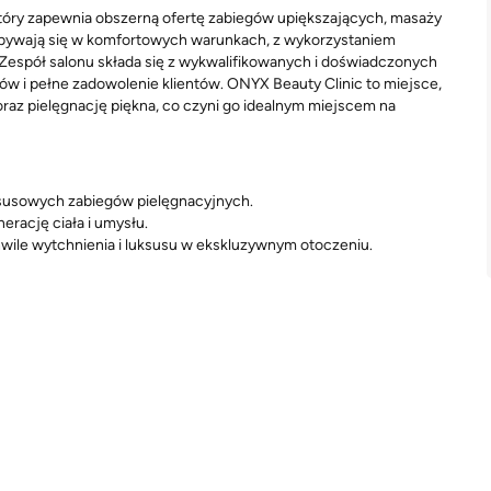
óry zapewnia obszerną ofertę zabiegów upiększających, masaży
dbywają się w komfortowych warunkach, z wykorzystaniem
Zespół salonu składa się z wykwalifikowanych i doświadczonych
w i pełne zadowolenie klientów. ONYX Beauty Clinic to miejsce,
oraz pielęgnację piękna, co czyni go idealnym miejscem na
uksusowych zabiegów pielęgnacyjnych.
rację ciała i umysłu.
wile wytchnienia i luksusu w ekskluzywnym otoczeniu.