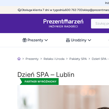
In
Obsługa klienta 7 dni w tygodniu
600 763 700
sklep@prezentmar
Prezenty
Urodziny
Prezenty
Relaks i Uroda
Pakiety SPA
Dzień SPA 
Dzień SPA – Lublin
PARTNER WYRÓŻNIONY