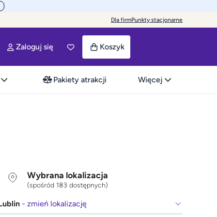
Dla firm
Punkty stacjonarne
Zaloguj się
Koszyk
Pakiety atrakcji
Więcej
Wybrana lokalizacja
(spośród 183 dostępnych)
Lublin
- zmień lokalizację