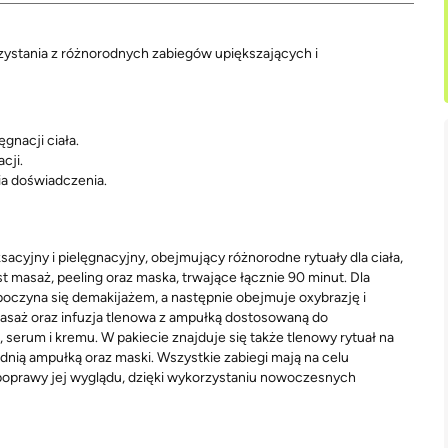
zystania z różnorodnych zabiegów upiększających i
gnacji ciała.
cji.
ia doświadczenia.
yjny i pielęgnacyjny, obejmujący różnorodne rytuały dla ciała,
st masaż, peeling oraz maska, trwające łącznie 90 minut. Dla
poczyna się demakijażem, a następnie obejmuje oxybrazję i
asaż oraz infuzja tlenowa z ampułką dostosowaną do
serum i kremu. W pakiecie znajduje się także tlenowy rytuał na
iednią ampułką oraz maski. Wszystkie zabiegi mają na celu
poprawy jej wyglądu, dzięki wykorzystaniu nowoczesnych