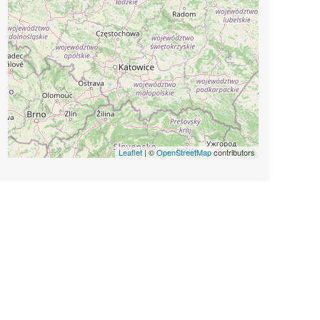
Leaflet
| ©
OpenStreetMap
contributors