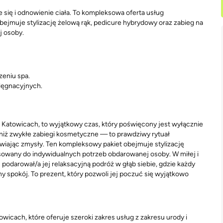
się i odnowienie ciała. To kompleksowa oferta usług
bejmuje stylizację żelową rąk, pedicure hybrydowy oraz zabieg na
j osoby.
zeniu spa.
lęgnacyjnych.
Katowicach, to wyjątkowy czas, który poświęcony jest wyłącznie
 niż zwykłe zabiegi kosmetyczne — to prawdziwy rytuał
ywiając zmysły. Ten kompleksowy pakiet obejmuje stylizację
osowany do indywidualnych potrzeb obdarowanej osoby. W miłej i
odarował/a jej relaksacyjną podróż w głąb siebie, gdzie każdy
y spokój. To prezent, który pozwoli jej poczuć się wyjątkowo
cach, które oferuje szeroki zakres usług z zakresu urody i