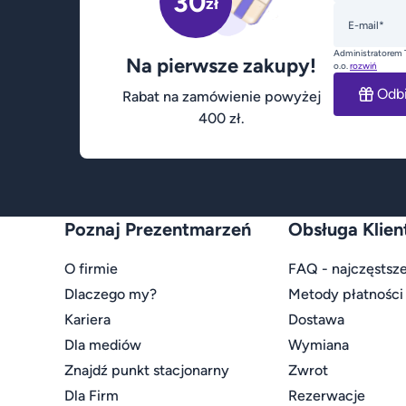
30
zł
E-mail*
Administratorem 
Na pierwsze zakupy!
o.o.
rozwiń
Odb
Rabat na zamówienie powyżej
400 zł.
Poznaj Prezentmarzeń
Obsługa Klien
O firmie
FAQ - najczęstsze
Dlaczego my?
Metody płatności
Kariera
Dostawa
Dla mediów
Wymiana
Znajdź punkt stacjonarny
Zwrot
Dla Firm
Rezerwacje