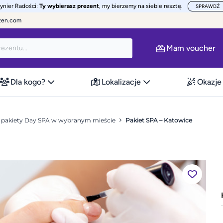
żynier Radości:
Ty wybierasz prezent
, my bierzemy na siebie resztę.
SPRAWDŹ
zen.com
Mam voucher
Dla kogo?
Lokalizacje
Okazje
– pakiety Day SPA w wybranym mieście
Pakiet SPA – Katowice