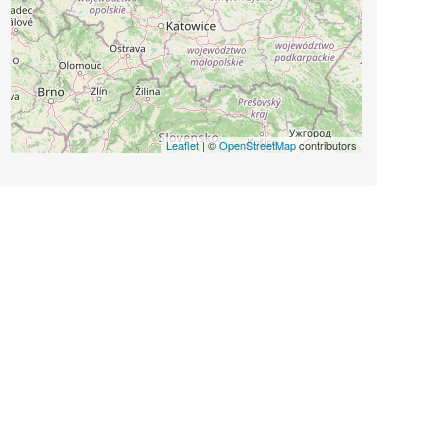
Leaflet
| ©
OpenStreetMap
contributors