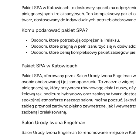
Pakiet SPA w Katowicach to doskonały sposób na odprężenie 
pielęgnacyjnych i relaksacyjnych. Ten kompleksowy pakiet o
twarz, dostosowany do indywidualnych potrzeb obdarowane
Komu podarować pakiet SPA?
Osobom, które potrzebują odprężenia i relaksu.
Osobom, które pragną w pełni zanurzyć się w doświadc
Osobom, które cenią kompleksowy pakiet zabiegów pie
Pakiet SPA w Katowicach
Pakiet SPA, oferowany przez Salon Urody Iwona Engelman w 
osobie obdarowanej i jej samopoczuciu. To znacznie więcej
pielęgnacyjny, który przywraca równowagę ciała i duszy, oż
żelową rąk, pedicure hybrydowy oraz zabieg na twarz, dost
spokojnej atmosferze naszego salonu można poczuć, jakbyś p
zabieg przynosi zarówno piękno zewnętrzne, jak i wewnętrzn
zadbaną i zrelaksowaną.
Salon Urody Iwona Engelman
Salon Urody Iwona Engelman to renomowane miejsce w Katowi