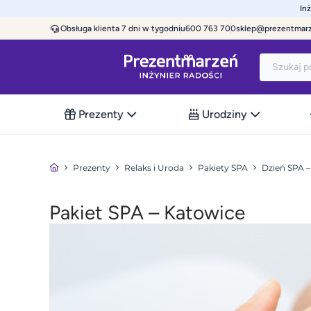
In
Obsługa klienta 7 dni w tygodniu
600 763 700
sklep@prezentmar
Prezenty
Urodziny
Prezenty
Relaks i Uroda
Pakiety SPA
Dzień SPA 
Pakiet SPA – Katowice