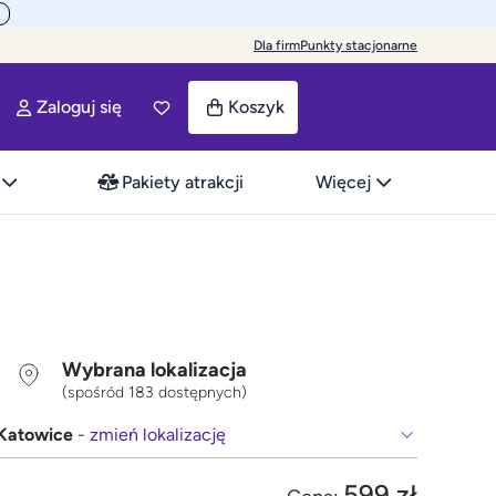
Dla firm
Punkty stacjonarne
Zaloguj się
Koszyk
Pakiety atrakcji
Więcej
Wybrana lokalizacja
(spośród 183 dostępnych)
Katowice
- zmień lokalizację
599 zł