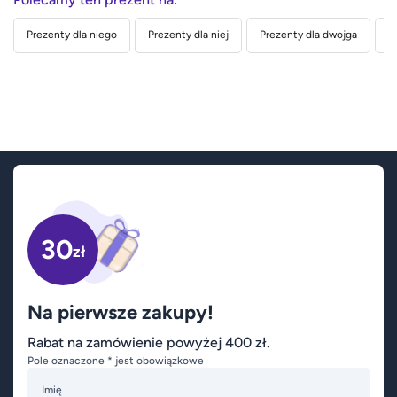
Prezenty dla niego
Prezenty dla niej
Prezenty dla dwojga
P
30
zł
Na pierwsze zakupy!
Rabat na zamówienie powyżej 400 zł.
Pole oznaczone * jest obowiązkowe
Imię