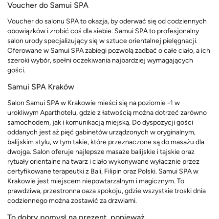
Voucher do Samui SPA
Voucher do salonu SPA to okazja, by oderwać się od codziennych
obowiązków i zrobić coś dla siebie. Samui SPA to profesjonalny
salon urody specjalizujący się w sztuce orientalnej pielęgnacji.
Oferowane w Samui SPA zabiegi pozwolą zadbać o całe ciało, a ich
szeroki wybór, spełni oczekiwania najbardziej wymagających
gości.
Samui SPA Kraków
Salon Samui SPA w Krakowie mieści się na poziomie -1 w
urokliwym Aparthotelu, gdzie z łatwością można dotrzeć zarówno
samochodem, jak i komunikacją miejską. Do dyspozycji gości
oddanych jest aż pięć gabinetów urządzonych w oryginalnym,
balijskim stylu, w tym takie, które przeznaczone są do masażu dla
dwojga. Salon oferuje najlepsze masaże balijskie i tajskie oraz
rytuały orientalne na twarz i ciało wykonywane wyłącznie przez
certyfikowane terapeutki z Bali, Filipin oraz Polski. Samui SPA w
Krakowie jest miejscem niepowtarzalnym i magicznym. To
prawdziwa, przestronna oaza spokoju, gdzie wszystkie troski dnia
codziennego można zostawić za drzwiami.
To dobry pomysł na prezent, ponieważ