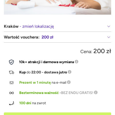
Kraków
- zmień lokalizację
Wartość vouchera:
200 zł
200 zł
Cena:
10k+ atrakcji i darmowa wymiana
Kup
do
22:00 - dostawa
jutro
Prezent w 1 minutę
na e-mail
Bezterminowa ważność
-
BEZ ENDU GRATIS!
100 dni
na zwrot