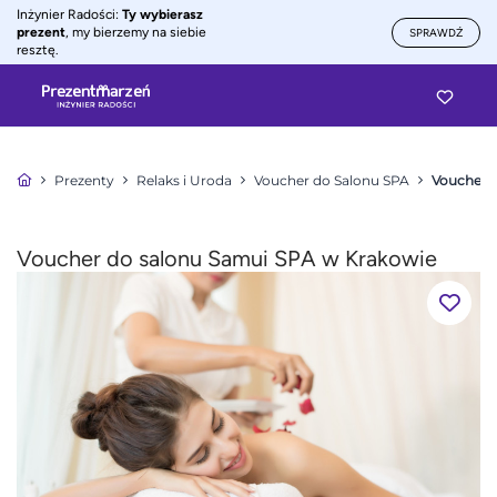
Inżynier Radości:
Ty wybierasz
prezent
, my bierzemy na siebie
SPRAWDŹ
resztę.
Prezenty
Relaks i Uroda
Voucher do Salonu SPA
Voucher 
Voucher do salonu Samui SPA w Krakowie