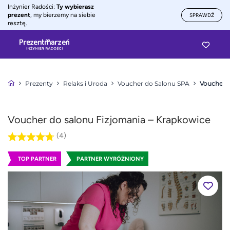
Inżynier Radości:
Ty wybierasz
prezent
, my bierzemy na siebie
SPRAWDŹ
resztę.
Prezenty
Relaks i Uroda
Voucher do Salonu SPA
Voucher d
Voucher do salonu Fizjomania – Krapkowice
(4)
TOP PARTNER
PARTNER WYRÓŻNIONY