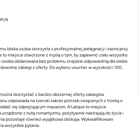
nację
u bliska osoba skorzysta z profesjonalnej pielęgnacji i zazna przy
e to miejsce stworzone z myślą o tym, by zapewnić ciału wszystko
że osoba obdarowana bez problemu znajdzie odpowiednią dla siebie
dowolne zabiegi z oferty. Do wyboru voucher w wysokości 100,
 można skorzystać z bardzo obszernej oferty zabiegów
lonu odpowiada na szeroki zakres potrzeb związanych z troską o
poddać się odprężającym masażom. A’Lalique to miejsce
ządzone z nutą romantyzmu, pozytywnie nastrajają do życia i
zenia pozostaje również wyjątkowa obsługa. Wykwalifikowani
a wszystkie pytania.