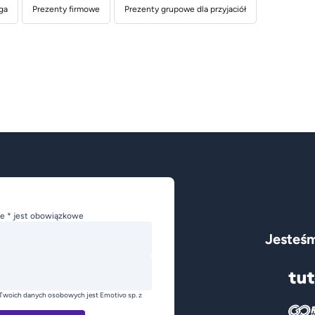
ga
Prezenty firmowe
Prezenty grupowe dla przyjaciół
e * jest obowiązkowe
Jesteśm
Twoich danych osobowych jest Emotivo sp. z