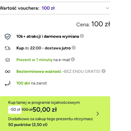
Wartość vouchera:
100 zł
100 zł
Cena:
10k+ atrakcji i darmowa wymiana
Kup
do
22:00 - dostawa
jutro
Prezent w 1 minutę
na e-mail
Bezterminowa ważność
-
BEZ ENDU GRATIS!
100 dni
na zwrot
Kup taniej w programie lojalnościowym
50,00 zł
-50 zł
100 zł
Dodatkowo za zakup tego prezentu otrzymasz
50 punktów (2,50 zł)