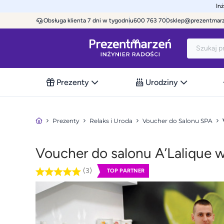
In
Obsługa klienta 7 dni w tygodniu
600 763 700
sklep@prezentmar
Prezenty
Urodziny
Prezenty
Relaks i Uroda
Voucher do Salonu SPA
Voucher do salonu A’Lalique w
(3)
TOP PARTNER