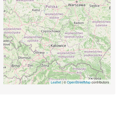
Leaflet
| ©
OpenStreetMap
contributors