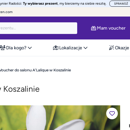
żynier Radości:
Ty wybierasz prezent
, my bierzemy na siebie resztę.
SPRAWDŹ
zen.com
Mam voucher
Dla kogo?
Lokalizacje
Okazje
Voucher do salonu A’Lalique w Koszalinie
 Koszalinie