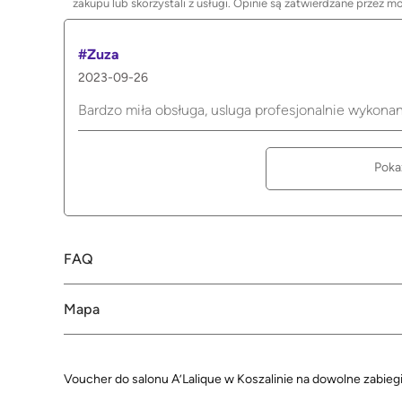
zakupu lub skorzystali z usługi. Opinie są zatwierdzane przez m
#Zuza
2023-09-26
Bardzo miła obsługa, usluga profesjonalnie wykonan
Poka
FAQ
Mapa
Voucher do salonu A’Lalique w Koszalinie na dowolne zabiegi