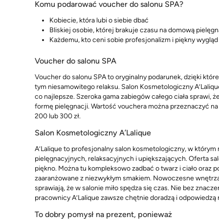
Komu podarować voucher do salonu SPA?
Kobiecie, która lubi o siebie dbać
Bliskiej osobie, której brakuje czasu na domową pielęg
Każdemu, kto ceni sobie profesjonalizm i piękny wygląd
Voucher do salonu SPA
Voucher do salonu SPA to oryginalny podarunek, dzięki którem
tym niesamowitego relaksu. Salon Kosmetologiczny A’Laliqu
co najlepsze. Szeroka gama zabiegów całego ciała sprawi, 
formę pielęgnacji. Wartość vouchera można przeznaczyć na 
200 lub 300 zł.
Salon Kosmetologiczny A’Lalique
A’Lalique to profesjonalny salon kosmetologiczny, w którym
pielęgnacyjnych, relaksacyjnych i upiększających. Oferta sa
piękno. Można tu kompleksowo zadbać o twarz i ciało oraz 
zaaranżowane z niezwykłym smakiem. Nowoczesne wnętrza ur
sprawiają, że w salonie miło spędza się czas. Nie bez znac
pracownicy A’Lalique zawsze chętnie doradzą i odpowiedzą n
To dobry pomysł na prezent, ponieważ