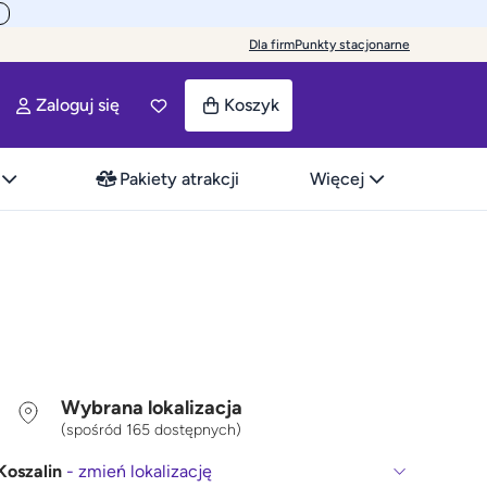
Dla firm
Punkty stacjonarne
Zaloguj się
Koszyk
Pakiety atrakcji
Więcej
Wybrana lokalizacja
(spośród 165 dostępnych)
Koszalin
- zmień lokalizację