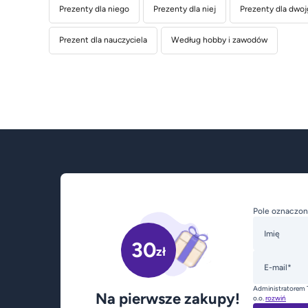
Prezenty dla niego
Prezenty dla niej
Prezenty dla dwoj
Prezent dla nauczyciela
Według hobby i zawodów
Pole oznaczon
Imię
30
zł
E-mail*
Administratorem 
Na pierwsze zakupy!
o.o.
rozwiń