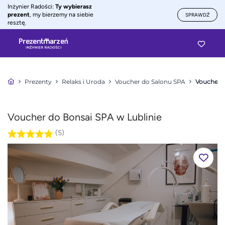
Inżynier Radości:
Ty wybierasz
prezent
, my bierzemy na siebie
SPRAWDŹ
resztę.
Prezenty
Relaks i Uroda
Voucher do Salonu SPA
Voucher d
Voucher do Bonsai SPA w Lublinie
(5)