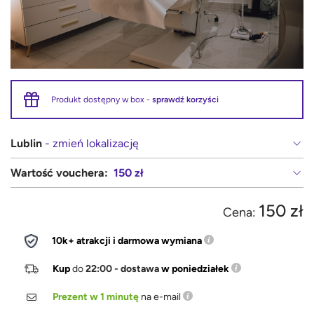
Produkt dostępny w box -
sprawdź korzyści
Lublin
- zmień lokalizację
Wartość vouchera:
150 zł
150 zł
Cena:
10k+ atrakcji i darmowa wymiana
Kup
do
22:00 - dostawa
w poniedziałek
Prezent w 1 minutę
na e-mail