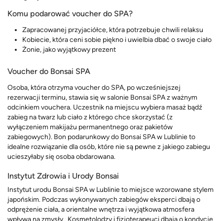
Komu podarować voucher do SPA?
Zapracowanej przyjaciółce, która potrzebuje chwili relaksu
Kobiecie, która ceni sobie piękno i uwielbia dbać o swoje ciało
Żonie, jako wyjątkowy prezent
Voucher do Bonsai SPA
Osoba, która otrzyma voucher do SPA, po wcześniejszej
rezerwacji terminu, stawia się w salonie Bonsai SPA z ważnym
odcinkiem vouchera. Uczestnik na miejscu wybiera masaż bądź
zabieg na twarz lub ciało z którego chce skorzystać (z
wyłączeniem makijażu permanentnego oraz pakietów
zabiegowych). Bon podarunkowy do Bonsai SPA w Lublinie to
idealne rozwiązanie dla osób, które nie są pewne z jakiego zabiegu
ucieszyłaby się osoba obdarowana.
Instytut Zdrowia i Urody Bonsai
Instytut urodu Bonsai SPA w Lublinie to miejsce wzorowane stylem
japońskim. Podczas wykonywanych zabiegów eksperci dbają o
odprężenie ciała, a orientalne wnętrza i wyjątkowa atmosfera
wpływa na zmysły. Kosmetolodzy i fizjoterapeuci dbają o kondycję