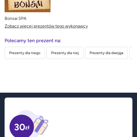
Bonsai SPA
Zobacz więcej prezentów tego wykonawcy
Polecamy ten prezent na:
Prezenty dla niego
Prezenty dla niej
Prezenty dla dwojga
P
30
zł