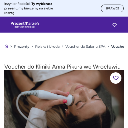
Inżynier Radości:
Ty wybierasz
prezent
, my bierzemy na siebie
SPRAWDŹ
resztę.
Prezenty
Relaks i Uroda
Voucher do Salonu SPA
Voucher d
Voucher do Kliniki Anna Pikura we Wrocławiu