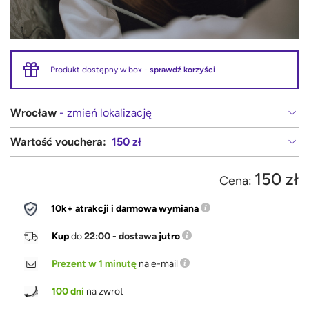
Produkt dostępny w box -
sprawdź korzyści
Wrocław
- zmień lokalizację
Wartość vouchera:
150 zł
150 zł
Cena:
10k+ atrakcji i darmowa wymiana
Kup
do
22:00 - dostawa
jutro
Prezent w 1 minutę
na e-mail
100 dni
na zwrot