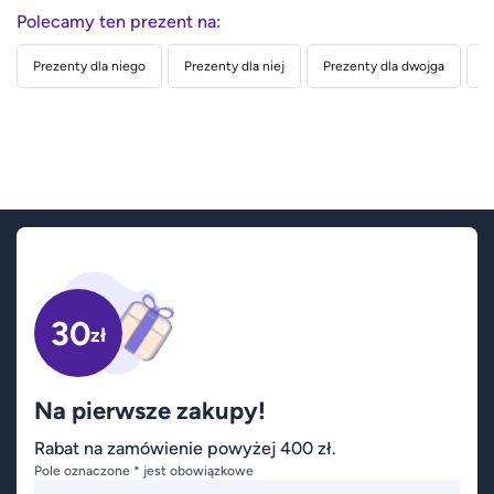
Polecamy ten prezent na:
Prezenty dla niego
Prezenty dla niej
Prezenty dla dwojga
P
30
zł
Na pierwsze zakupy!
Rabat na zamówienie powyżej 400 zł.
Pole oznaczone * jest obowiązkowe