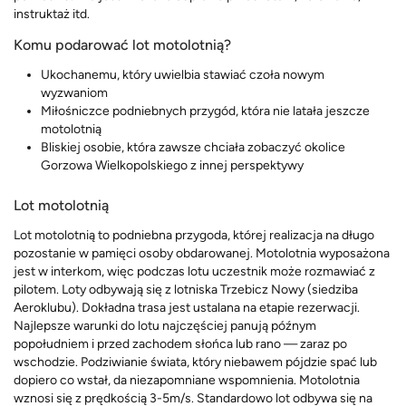
instruktaż itd.
Komu podarować lot motolotnią?
Ukochanemu, który uwielbia stawiać czoła nowym
wyzwaniom
Miłośniczce podniebnych przygód, która nie latała jeszcze
motolotnią
Bliskiej osobie, która zawsze chciała zobaczyć okolice
Gorzowa Wielkopolskiego z innej perspektywy
Lot motolotnią
Lot motolotnią to podniebna przygoda, której realizacja na długo
pozostanie w pamięci osoby obdarowanej. Motolotnia wyposażona
jest w interkom, więc podczas lotu uczestnik może rozmawiać z
pilotem. Loty odbywają się z lotniska Trzebicz Nowy (siedziba
Aeroklubu). Dokładna trasa jest ustalana na etapie rezerwacji.
Najlepsze warunki do lotu najczęściej panują późnym
popołudniem i przed zachodem słońca lub rano — zaraz po
wschodzie. Podziwianie świata, który niebawem pójdzie spać lub
dopiero co wstał, da niezapomniane wspomnienia. Motolotnia
wznosi się z prędkością 3-5m/s. Standardowo lot odbywa się na