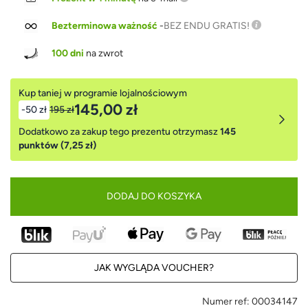
Bezterminowa ważność
-
BEZ ENDU GRATIS!
100 dni
na zwrot
Kup taniej w programie lojalnościowym
145,00 zł
-50 zł
195 zł
Dodatkowo za zakup tego prezentu otrzymasz
145
punktów (7,25 zł)
DODAJ DO KOSZYKA
JAK WYGLĄDA VOUCHER?
Numer ref:
00034147