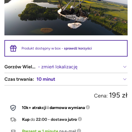
Produkt dostępny w box -
sprawdź korzyści
Gorzów Wielkopolski
- zmień lokalizację
Czas trwania:
10 minut
195 zł
Cena:
10k+ atrakcji i darmowa wymiana
Kup
do
22:00 - dostawa
jutro
Prezent w 1 minutę
na e-mail