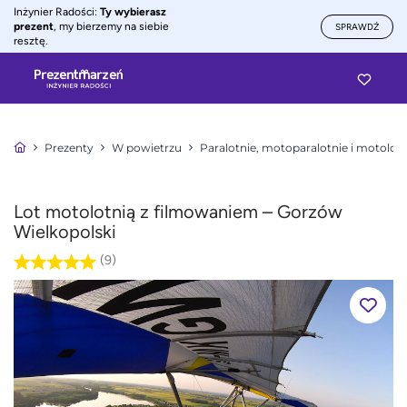
Inżynier Radości:
Ty wybierasz
prezent
, my bierzemy na siebie
SPRAWDŹ
resztę.
Prezenty
W powietrzu
Paralotnie, motoparalotnie i motolotn
Lot motolotnią z filmowaniem – Gorzów
Wielkopolski
(9)