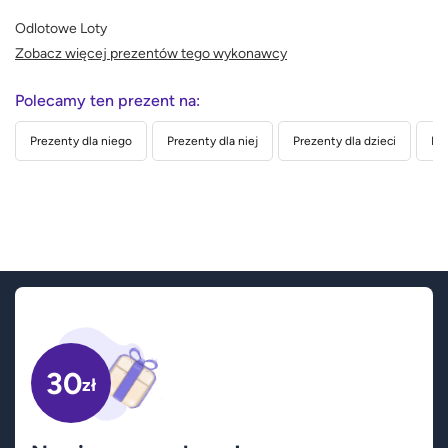
Odlotowe Loty
Zobacz więcej prezentów tego wykonawcy
Polecamy ten prezent na:
Prezenty dla niego
Prezenty dla niej
Prezenty dla dzieci
Pre
30
zł