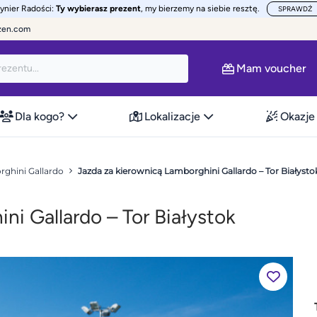
żynier Radości:
Ty wybierasz prezent
, my bierzemy na siebie resztę.
SPRAWDŹ
zen.com
Mam voucher
Dla kogo?
Lokalizacje
Okazje
ghini Gallardo
Jazda za kierownicą Lamborghini Gallardo – Tor Białysto
ni Gallardo – Tor Białystok