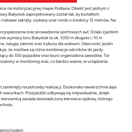
sce na motoryzacyjnej mapie Podlasia. Obiekt jest jednym z
wy Białystok zaprojektowany został tak, by kształtem
 ciekawe zakręty, szykany oraz rondo o średnicy 12 metrów. Na
przyspieszenia oraz prowadzenia sportowych aut. Dzięki zjazdom
e wymiary toru Białystok to ok. 1050 m długości i 10 m
ne, nasypy ziemne oraz trybuny dla widowni. Obecność jezdni
je, że możliwe są różne kombinacje odcinków do jazdy.
zący do 100 pojazdów oraz biuro organizatora zawodów. Tor
posażony w monitoring oraz, co bardzo ważne, w urządzenia
st zamknięty na potrzeby realizacji. Doskonała nawierzchnia daje
warunkach. Przejażdżki odbywają się indywidualnie, dzięki
 kierownicą zasiada doświadczony kierowca rajdowy, którego
ochodu.
r samochodem