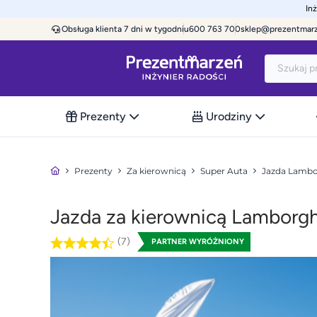
In
Obsługa klienta 7 dni w tygodniu
600 763 700
sklep@prezentmar
Prezenty
Urodziny
Prezenty
Za kierownicą
Super Auta
Jazda Lambor
Jazda za kierownicą Lamborghi
(7)
PARTNER WYRÓŻNIONY