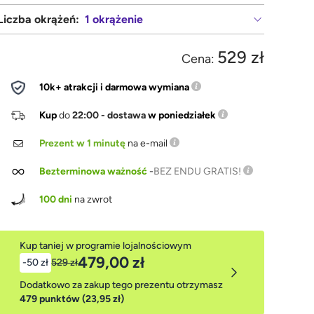
Liczba okrążeń:
1 okrążenie
529 zł
Cena:
10k+ atrakcji i darmowa wymiana
Kup
do
22:00 - dostawa
w poniedziałek
Prezent w 1 minutę
na e-mail
Bezterminowa ważność
-
BEZ ENDU GRATIS!
100 dni
na zwrot
Kup taniej w programie lojalnościowym
479,00 zł
-50 zł
529 zł
Dodatkowo za zakup tego prezentu otrzymasz
479 punktów (23,95 zł)