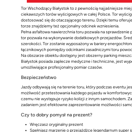
Tor Wschodzący Białystok to z pewnością najjaśniejsze miej
ciekawszych torów wyścigowych w całej Polsce. Tor wyścigo
dostosować się do otaczającego terenu. Dzięki temu oferuje
torze znajdziemy też opcjonalny odcinek wzniesienia.
Pełna asfaltowa nawierzchnia toru pozwala na sprawdzenie 
tor pozwala na wykonywanie dodatkowych przejazdów. Średni
szerokości. Tor zostanie wyposażony w bariery energochłon
łącznikowych pomiędzy odcinkami zasadniczymi toru powodu
Na obszarze obiektu dostępny jest obszerny parking mieszc
Białystok posiada zaplecze medyczne i techniczne, jest wy
umożliwiające profesjonalny pomiar czasów.
Bezpieczeństwo
Jazdy odbywają się na terenie toru, który podczas eventu je
możliwość przetestowania każdego pojazdu w komfortowych 
czemu nie występuje ryzyko kolizji z innym samochodem. Za
zadaniem jest efektowne zaprezentowanie możliwości sam
Czy to dobry pomysł na prezent?
Wręczasz oryginalny prezent
Spełniasz marzenie o przejażdżce legendarnym supe