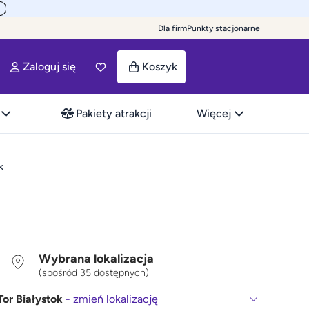
Dla firm
Punkty stacjonarne
Zaloguj się
Koszyk
Pakiety atrakcji
Więcej
k
Wybrana lokalizacja
(spośród 35 dostępnych)
Tor Białystok
- zmień lokalizację