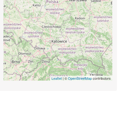
Leaflet
| ©
OpenStreetMap
contributors