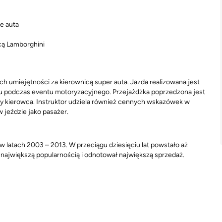
ne auta
cą Lamborghini
h umiejętności za kierownicą super auta. Jazda realizowana jest
u podczas eventu motoryzacyjnego. Przejażdżka poprzedzona jest
 kierowca. Instruktor udziela również cennych wskazówek w
 jeździe jako pasażer.
w latach 2003 – 2013. W przeciągu dziesięciu lat powstało aż
ę największą popularnością i odnotował największą sprzedaż.