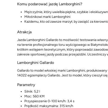
Komu podarować jazdę Lamborghini?
Mężczyźnie, który uwielbia piękne, szybkie i ekskluzyw
Miłośnikowi marki Lamborghini
Każdemu, kto od zawsze marzył, by zasiąść za kierowni
Atrakcja
Jazda Lamborghini Gallardo to możliwość testowania własnyc
na terenie profesjonalnego toru wyścigowego w Białymstok
krótkim wstępem teoretycznym, który poprowadzi zawodowy
zakresie sportowej jazdy podczas przejażdżki. Uczestniczy w
Lamborghini Gallardo
Gallardo to model włoskiej marki Lamborghini, produkowany 
14022 egzemplarzy Gallardo. Jest to model, który cieszył si
Parametry
Silnik: 5,2 l
Moc: 560 KM
Przyspieszenie 0-100 km/h: 3,4 s
Prędkość maksymalna: 315 km/h