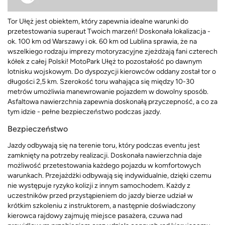
Tor Ułęż jest obiektem, który zapewnia idealne warunki do
przetestowania superaut Twoich marzeń! Doskonała lokalizacja -
ok. 100 km od Warszawy i ok. 60 km od Lublina sprawia, że na
wszelkiego rodzaju imprezy motoryzacyjne zjeżdżają fani czterech
kółek z całej Polski! MotoPark Ułęż to pozostałość po dawnym
lotnisku wojskowym. Do dyspozycji kierowców oddany został tor o
długości 2,5 km. Szerokość toru wahająca się między 10-30
metrów umożliwia manewrowanie pojazdem w dowolny sposób.
Asfaltowa nawierzchnia zapewnia doskonałą przyczepność, a co za
tym idzie - pełne bezpieczeństwo podczas jazdy.
Bezpieczeństwo
Jazdy odbywają się na terenie toru, który podczas eventu jest
zamknięty na potrzeby realizacji. Doskonała nawierzchnia daje
możliwość przetestowania każdego pojazdu w komfortowych
warunkach. Przejażdżki odbywają się indywidualnie, dzięki czemu
nie występuje ryzyko kolizji z innym samochodem. Każdy z
uczestników przed przystąpieniem do jazdy bierze udział w
krótkim szkoleniu z instruktorem, a następnie doświadczony
kierowca rajdowy zajmuję miejsce pasażera, czuwa nad