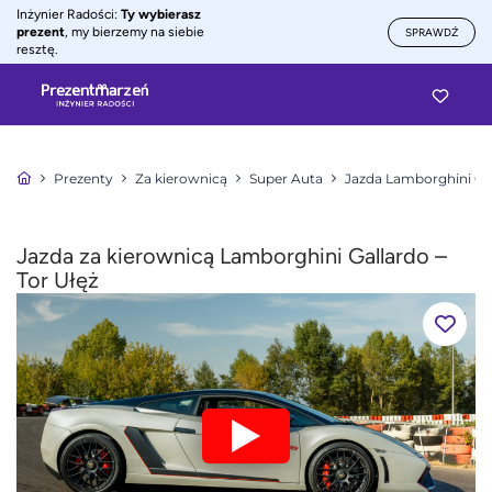
Inżynier Radości:
Ty wybierasz
prezent
, my bierzemy na siebie
SPRAWDŹ
resztę.
Prezenty
Za kierownicą
Super Auta
Jazda Lamborghini Ga
Jazda za kierownicą Lamborghini Gallardo –
Tor Ułęż