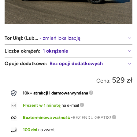
Tor Ułęż (Lublin, Warszawa)
- zmień lokalizację
Liczba okrążeń:
1 okrążenie
Opcje dodatkowe:
Bez opcji dodatkowych
529 zł
Cena:
10k+ atrakcji i darmowa wymiana
Prezent w 1 minutę
na e-mail
Bezterminowa ważność
-
BEZ ENDU GRATIS!
100 dni
na zwrot