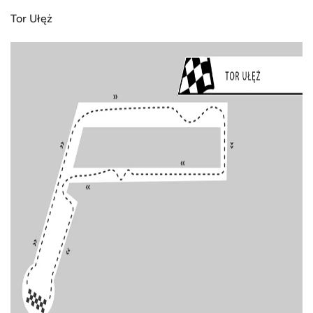
Tor Ułęż