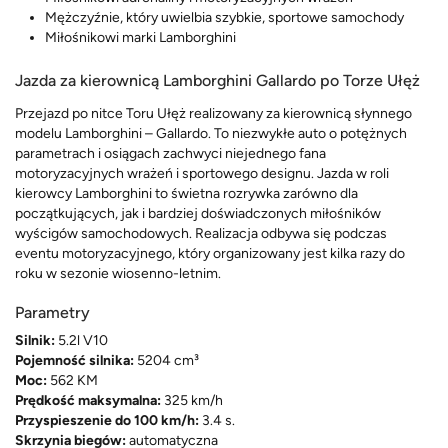
Mężczyźnie, który uwielbia szybkie, sportowe samochody
Miłośnikowi marki Lamborghini
Jazda za kierownicą Lamborghini Gallardo po Torze Ułęż
Przejazd po nitce Toru Ułęż realizowany za kierownicą słynnego
modelu Lamborghini – Gallardo. To niezwykłe auto o potężnych
parametrach i osiągach zachwyci niejednego fana
motoryzacyjnych wrażeń i sportowego designu. Jazda w roli
kierowcy Lamborghini to świetna rozrywka zarówno dla
początkujących, jak i bardziej doświadczonych miłośników
wyścigów samochodowych. Realizacja odbywa się podczas
eventu motoryzacyjnego, który organizowany jest kilka razy do
roku w sezonie wiosenno-letnim.
Parametry
Silnik:
5.2l V10
Pojemność silnika:
5204 cm³
Moc:
562 KM
Prędkość maksymalna:
325 km/h
Przyspieszenie do 100 km/h:
3.4 s.
Skrzynia biegów:
automatyczna