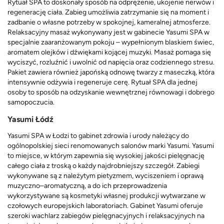
Rytuał SPA to doskonały sposób na odprężenie, ukojenie nerwów i
regenerację ciała. Zabieg umożliwia zatrzymanie się na moment i
zadbanie o własne potrzeby w spokojnej, kameralnej atmosferze.
Relaksacyjny masaż wykonywany jest w gabinecie Yasumi SPA w
specjalnie zaaranżowanym pokoju – wypełnionym blaskiem świec,
aromatem olejków i dźwiękami kojącej muzyki. Masaż pomaga się
wyciszyć, rozluźnić i uwolnić od napięcia oraz codziennego stresu.
Pakiet zawiera również japońską odnowę twarzy z maseczką, która
intensywnie odżywia i regeneruje cerę. Rytuał SPA dla jednej
osoby to sposób na odzyskanie wewnętrznej równowagi i dobrego
samopoczucia.
Yasumi Łódź
Yasumi SPA w Łodzi to gabinet zdrowia i urody należący do
ogólnopolskiej sieci renomowanych salonów marki Yasumi. Yasumi
to miejsce, w którym zapewnia się wysokiej jakości pielęgnację
całego ciała z troską o każdy najdrobniejszy szczegół. Zabiegi
wykonywane są z należytym pietyzmem, wyciszeniem i oprawą
muzyczno–aromatyczną, a do ich przeprowadzenia
wykorzystywane są kosmetyki własnej produkcji wytwarzane w
czołowych europejskich laboratoriach. Gabinet Yasumi oferuje
szeroki wachlarz zabiegów pielęgnacyjnych i relaksacyjnych na