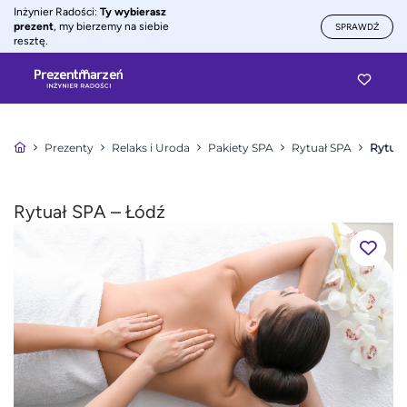
Inżynier Radości:
Ty wybierasz
prezent
, my bierzemy na siebie
SPRAWDŹ
resztę.
Prezenty
Relaks i Uroda
Pakiety SPA
Rytuał SPA
Rytuał
Rytuał SPA – Łódź