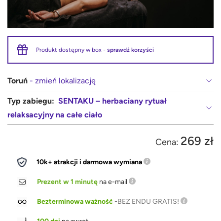
Produkt dostępny w box -
sprawdź korzyści
Toruń
- zmień lokalizację
Typ zabiegu:
SENTAKU – herbaciany rytuał
relaksacyjny na całe ciało
269 zł
Cena:
10k+ atrakcji i darmowa wymiana
Prezent w 1 minutę
na e-mail
Bezterminowa ważność
-
BEZ ENDU GRATIS!