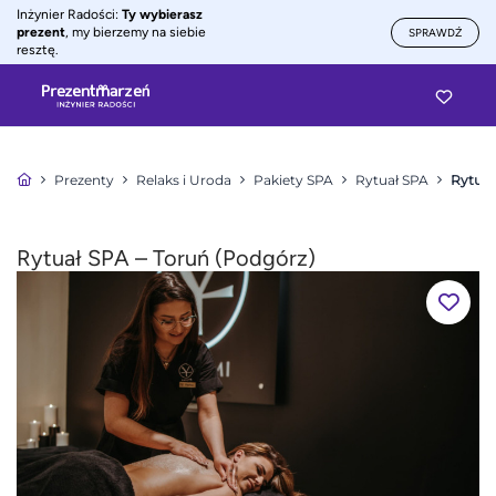
Inżynier Radości:
Ty wybierasz
prezent
, my bierzemy na siebie
SPRAWDŹ
resztę.
Prezenty
Relaks i Uroda
Pakiety SPA
Rytuał SPA
Rytuał
Rytuał SPA – Toruń (Podgórz)