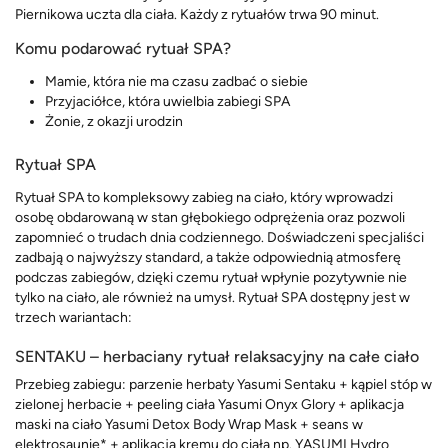
Piernikowa uczta dla ciała. Każdy z rytuałów trwa 90 minut.
Komu podarować rytuał SPA?
Mamie, która nie ma czasu zadbać o siebie
Przyjaciółce, która uwielbia zabiegi SPA
Żonie, z okazji urodzin
Rytuał SPA
Rytuał SPA to kompleksowy zabieg na ciało, który wprowadzi
osobę obdarowaną w stan głębokiego odprężenia oraz pozwoli
zapomnieć o trudach dnia codziennego. Doświadczeni specjaliści
zadbają o najwyższy standard, a także odpowiednią atmosferę
podczas zabiegów, dzięki czemu rytuał wpłynie pozytywnie nie
tylko na ciało, ale również na umysł. Rytuał SPA dostępny jest w
trzech wariantach:
SENTAKU – herbaciany rytuał relaksacyjny na całe ciało
Przebieg zabiegu: parzenie herbaty Yasumi Sentaku + kąpiel stóp w
zielonej herbacie + peeling ciała Yasumi Onyx Glory + aplikacja
maski na ciało Yasumi Detox Body Wrap Mask + seans w
elektrosaunie* + aplikacja kremu do ciała np. YASUMI Hydro