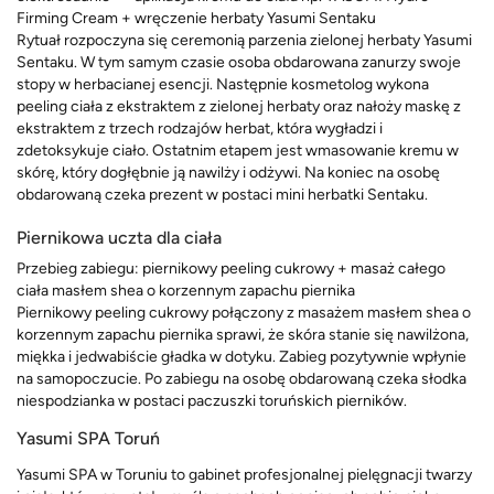
Firming Cream + wręczenie herbaty Yasumi Sentaku
Rytuał rozpoczyna się ceremonią parzenia zielonej herbaty Yasumi
Sentaku. W tym samym czasie osoba obdarowana zanurzy swoje
stopy w herbacianej esencji. Następnie kosmetolog wykona
peeling ciała z ekstraktem z zielonej herbaty oraz nałoży maskę z
ekstraktem z trzech rodzajów herbat, która wygładzi i
zdetoksykuje ciało. Ostatnim etapem jest wmasowanie kremu w
skórę, który dogłębnie ją nawilży i odżywi. Na koniec na osobę
obdarowaną czeka prezent w postaci mini herbatki Sentaku.
Piernikowa uczta dla ciała
Przebieg zabiegu: piernikowy peeling cukrowy + masaż całego
ciała masłem shea o korzennym zapachu piernika
Piernikowy peeling cukrowy połączony z masażem masłem shea o
korzennym zapachu piernika sprawi, że skóra stanie się nawilżona,
miękka i jedwabiście gładka w dotyku. Zabieg pozytywnie wpłynie
na samopoczucie. Po zabiegu na osobę obdarowaną czeka słodka
niespodzianka w postaci paczuszki toruńskich pierników.
Yasumi SPA Toruń
Yasumi SPA w Toruniu to gabinet profesjonalnej pielęgnacji twarzy