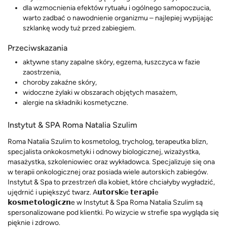
dla wzmocnienia efektów rytuału i ogólnego samopoczucia,
warto zadbać o nawodnienie organizmu – najlepiej wypijając
szklankę wody tuż przed zabiegiem.
Przeciwskazania
aktywne stany zapalne skóry, egzema, łuszczyca w fazie
zaostrzenia,
choroby zakaźne skóry,
widoczne żylaki w obszarach objętych masażem,
alergie na składniki kosmetyczne.
Instytut & SPA Roma Natalia Szulim
Roma Natalia Szulim to kosmetolog, trycholog, terapeutka blizn,
specjalista onkokosmetyki i odnowy biologicznej, wizażystka,
masażystka, szkoleniowiec oraz wykładowca. Specjalizuje się ona
w terapii onkologicznej oraz posiada wiele autorskich zabiegów.
Instytut & Spa to przestrzeń dla kobiet, które chciałyby wygładzić,
ujędrnić i upiększyć twarz. A𝘂𝘁𝗼𝗿𝘀𝗸ie 𝘁𝗲𝗿𝗮𝗽𝗶e
𝗸𝗼𝘀𝗺𝗲𝘁𝗼𝗹𝗼𝗴𝗶𝗰𝘇𝗻e w Instytut & Spa Roma Natalia Szulim są
spersonalizowane pod klientki. Po wizycie w strefie spa wygląda się
pięknie i zdrowo.