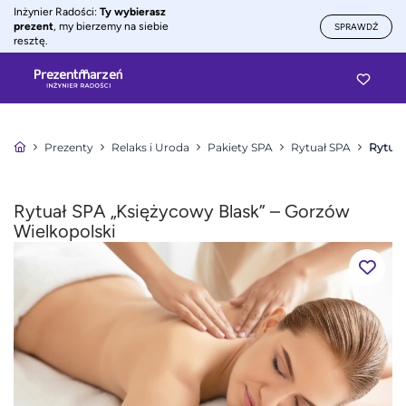
Inżynier Radości:
Ty wybierasz
prezent
, my bierzemy na siebie
SPRAWDŹ
resztę.
Prezenty
Relaks i Uroda
Pakiety SPA
Rytuał SPA
Rytuał
Rytuał SPA „Księżycowy Blask” – Gorzów
Wielkopolski