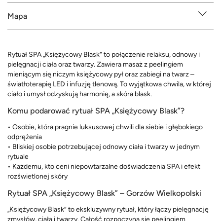
Mapa
Rytuał SPA „Księżycowy Blask” to połączenie relaksu, odnowy i
pielęgnacji ciała oraz twarzy. Zawiera masaż z peelingiem
mieniącym się niczym księżycowy pył oraz zabiegi na twarz –
światłoterapię LED i infuzję tlenową. To wyjątkowa chwila, w której
ciało i umysł odzyskują harmonię, a skóra blask.
Komu podarować rytuał SPA „Księżycowy Blask”?
• Osobie, która pragnie luksusowej chwili dla siebie i głębokiego
odprężenia
• Bliskiej osobie potrzebującej odnowy ciała i twarzy w jednym
rytuale
• Każdemu, kto ceni niepowtarzalne doświadczenia SPA i efekt
rozświetlonej skóry
Rytuał SPA „Księżycowy Blask” – Gorzów Wielkopolski
„Księżycowy Blask” to ekskluzywny rytuał, który łączy pielęgnację
zmysłów, ciała i twarzy. Całość rozpoczyna się peelingiem