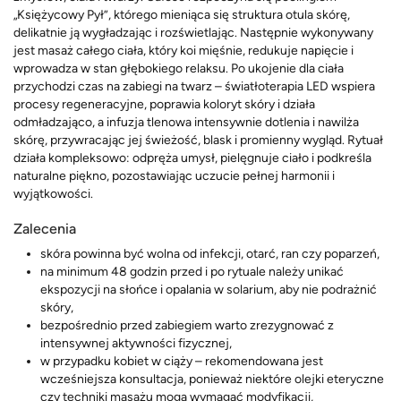
„Księżycowy Pył”, którego mieniąca się struktura otula skórę,
delikatnie ją wygładzając i rozświetlając. Następnie wykonywany
jest masaż całego ciała, który koi mięśnie, redukuje napięcie i
wprowadza w stan głębokiego relaksu. Po ukojenie dla ciała
przychodzi czas na zabiegi na twarz – światłoterapia LED wspiera
procesy regeneracyjne, poprawia koloryt skóry i działa
odmładzająco, a infuzja tlenowa intensywnie dotlenia i nawilża
skórę, przywracając jej świeżość, blask i promienny wygląd. Rytuał
działa kompleksowo: odpręża umysł, pielęgnuje ciało i podkreśla
naturalne piękno, pozostawiając uczucie pełnej harmonii i
wyjątkowości.
Zalecenia
skóra powinna być wolna od infekcji, otarć, ran czy poparzeń,
na minimum 48 godzin przed i po rytuale należy unikać
ekspozycji na słońce i opalania w solarium, aby nie podrażnić
skóry,
bezpośrednio przed zabiegiem warto zrezygnować z
intensywnej aktywności fizycznej,
w przypadku kobiet w ciąży – rekomendowana jest
wcześniejsza konsultacja, ponieważ niektóre olejki eteryczne
czy techniki masażu mogą wymagać modyfikacji,