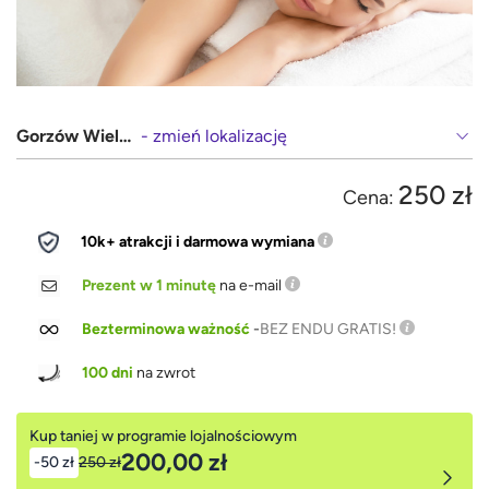
Gorzów Wielkopolski
- zmień lokalizację
250 zł
Cena:
10k+ atrakcji i darmowa wymiana
Prezent w 1 minutę
na e-mail
Bezterminowa ważność
-
BEZ ENDU GRATIS!
100 dni
na zwrot
Kup taniej w programie lojalnościowym
200,00 zł
-50 zł
250 zł