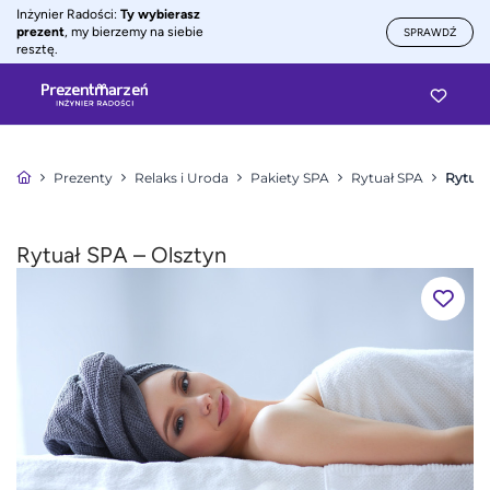
Inżynier Radości:
Ty wybierasz
prezent
, my bierzemy na siebie
SPRAWDŹ
resztę.
Prezenty
Relaks i Uroda
Pakiety SPA
Rytuał SPA
Rytuał
Rytuał SPA – Olsztyn