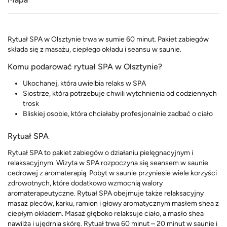
Rytuał SPA w Olsztynie trwa w sumie 60 minut. Pakiet zabiegów
składa się z masażu, ciepłego okładu i seansu w saunie.
Komu podarować rytuał SPA w Olsztynie?
Ukochanej, która uwielbia relaks w SPA
Siostrze, która potrzebuje chwili wytchnienia od codziennych
trosk
Bliskiej osobie, która chciałaby profesjonalnie zadbać o ciało
Rytuał SPA
Rytuał SPA to pakiet zabiegów o działaniu pielęgnacyjnym i
relaksacyjnym. Wizyta w SPA rozpoczyna się seansem w saunie
cedrowej z aromaterapią. Pobyt w saunie przyniesie wiele korzyści
zdrowotnych, które dodatkowo wzmocnią walory
aromaterapeutyczne. Rytuał SPA obejmuje także relaksacyjny
masaż pleców, karku, ramion i głowy aromatycznym masłem shea z
ciepłym okładem. Masaż głęboko relaksuje ciało, a masło shea
nawilża i ujędrnia skórę. Rytuał trwa 60 minut – 20 minut w saunie i