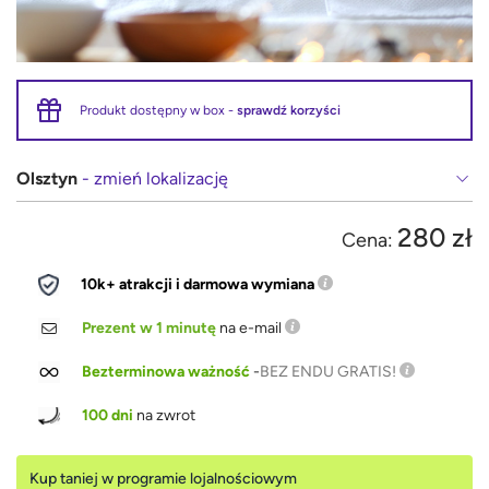
Produkt dostępny w box -
sprawdź korzyści
Olsztyn
- zmień lokalizację
280 zł
Cena:
10k+ atrakcji i darmowa wymiana
Prezent w 1 minutę
na e-mail
Bezterminowa ważność
-
BEZ ENDU GRATIS!
100 dni
na zwrot
Kup taniej w programie lojalnościowym